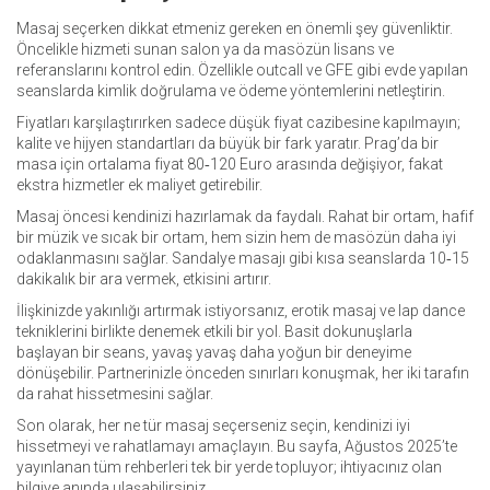
Masaj seçerken dikkat etmeniz gereken en önemli şey güvenliktir.
Öncelikle hizmeti sunan salon ya da masözün lisans ve
referanslarını kontrol edin. Özellikle outcall ve GFE gibi evde yapılan
seanslarda kimlik doğrulama ve ödeme yöntemlerini netleştirin.
Fiyatları karşılaştırırken sadece düşük fiyat cazibesine kapılmayın;
kalite ve hijyen standartları da büyük bir fark yaratır. Prag’da bir
masa için ortalama fiyat 80‑120 Euro arasında değişiyor, fakat
ekstra hizmetler ek maliyet getirebilir.
Masaj öncesi kendinizi hazırlamak da faydalı. Rahat bir ortam, hafif
bir müzik ve sıcak bir ortam, hem sizin hem de masözün daha iyi
odaklanmasını sağlar. Sandalye masajı gibi kısa seanslarda 10‑15
dakikalık bir ara vermek, etkisini artırır.
İlişkinizde yakınlığı artırmak istiyorsanız, erotik masaj ve lap dance
tekniklerini birlikte denemek etkili bir yol. Basit dokunuşlarla
başlayan bir seans, yavaş yavaş daha yoğun bir deneyime
dönüşebilir. Partnerinizle önceden sınırları konuşmak, her iki tarafın
da rahat hissetmesini sağlar.
Son olarak, her ne tür masaj seçerseniz seçin, kendinizi iyi
hissetmeyi ve rahatlamayı amaçlayın. Bu sayfa, Ağustos 2025’te
yayınlanan tüm rehberleri tek bir yerde topluyor; ihtiyacınız olan
bilgiye anında ulaşabilirsiniz.