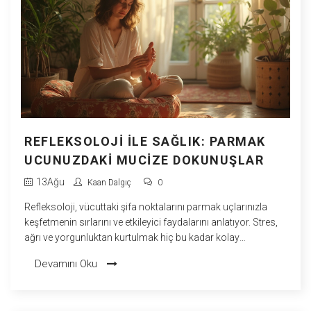
REFLEKSOLOJI ILE SAĞLIK: PARMAK
UCUNUZDAKI MUCIZE DOKUNUŞLAR
13
Ağu
Kaan Dalgıç
0
Refleksoloji, vücuttaki şifa noktalarını parmak uçlarınızla
keşfetmenin sırlarını ve etkileyici faydalarını anlatıyor. Stres,
ağrı ve yorgunluktan kurtulmak hiç bu kadar kolay
olmamıştı.
Devamını Oku