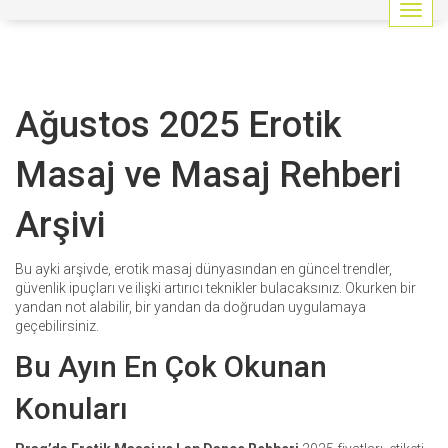
G
e
z
i
n
Ağustos 2025 Erotik
m
e
y
Masaj ve Masaj Rehberi
i
a
Arşivi
ç
/
k
Bu ayki arşivde, erotik masaj dünyasından en güncel trendler,
a
güvenlik ipuçları ve ilişki artırıcı teknikler bulacaksınız. Okurken bir
p
yandan not alabilir, bir yandan da doğrudan uygulamaya
a
geçebilirsiniz.
t
Bu Ayın En Çok Okunan
Konuları