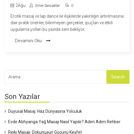
YOLLARI
2
Ağu
Emre Sancaktar
0
Erotik masaj ve lap dance ile ilişkilerde yakınlığın artırılmasına
dair pratik öneriler, bilinmeyen gerçekler, ipuçları ve etkili
uygulama yolları bu yazıda seni bekliyor.
Devamını Oku
Son Yazılar
Duyusal Masaj: Haz Dünyasına Yolculuk
Evde Abhyanga Yağ Masajı Nasıl Yapılır? Adım Adım Rehber
Reiki Masajı: Dokunuşun Gücünü Keşfet