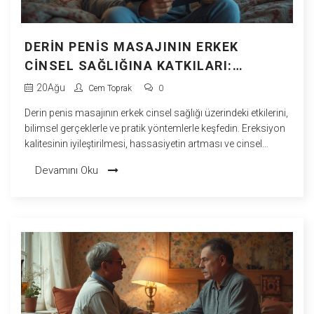
DERIN PENIS MASAJININ ERKEK
CINSEL SAĞLIĞINA KATKILARI:
BILIMSEL BILGILER VE PRATIK
20
Ağu
Cem Toprak
0
YÖNTEMLER
Derin penis masajının erkek cinsel sağlığı üzerindeki etkilerini,
bilimsel gerçeklerle ve pratik yöntemlerle keşfedin. Ereksiyon
kalitesinin iyileştirilmesi, hassasiyetin artması ve cinsel
performans üzerindeki olumlu sonuçları hakkında en güncel
Devamını Oku
rehber.