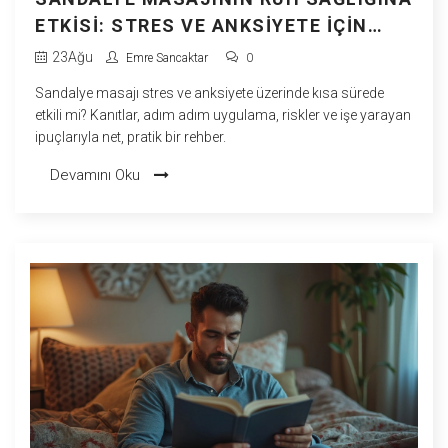
ETKISI: STRES VE ANKSIYETE İÇIN
BILIMDESTEKLI REHBER
23
Ağu
Emre Sancaktar
0
Sandalye masajı stres ve anksiyete üzerinde kısa sürede
etkili mi? Kanıtlar, adım adım uygulama, riskler ve işe yarayan
ipuçlarıyla net, pratik bir rehber.
Devamını Oku