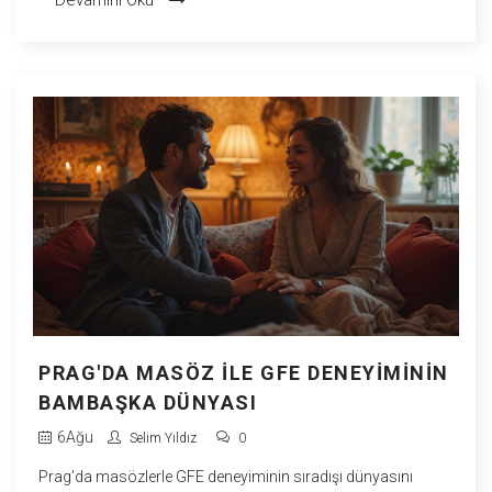
PRAG'DA MASÖZ ILE GFE DENEYIMININ
BAMBAŞKA DÜNYASI
6
Ağu
Selim Yıldız
0
Prag'da masözlerle GFE deneyiminin sıradışı dünyasını