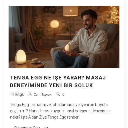
TENGA EGG NE İŞE YARAR? MASAJ
DENEYIMINDE YENI BIR SOLUK
9
Ağu
Cem Toprak
0
Tenga Egg ile masaj ve rahatlamada yepyeni bir boyuta
geçtin mi? Hangi terasa uygun, nasıl çalışıyor, deneyimler
neler? İşte A'dan Z'ye Tenga Egg rehberi.
Devamını Oku