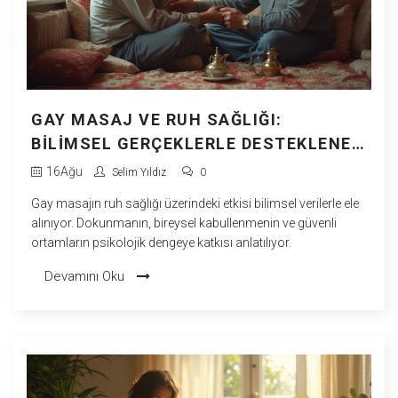
GAY MASAJ VE RUH SAĞLIĞI:
BILIMSEL GERÇEKLERLE DESTEKLENEN
ETKILER
16
Ağu
Selim Yıldız
0
Gay masajın ruh sağlığı üzerindeki etkisi bilimsel verilerle ele
alınıyor. Dokunmanın, bireysel kabullenmenin ve güvenli
ortamların psikolojik dengeye katkısı anlatılıyor.
Devamını Oku