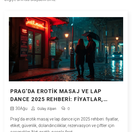
PRAG’DA EROTIK MASAJ VE LAP
DANCE 2025 REHBERI: FIYATLAR,
ETIKET, GÜVENLIK
30
Ağu
Gülay Alpan
0
Prag’da erotik masaj ve lap dance için 2025 rehberi: fiyatlar,
etiket, güvenlik, dolandırıcılıklar, rezervasyon ve çiftler için