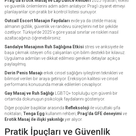
Prag’da Erotik Masaj ve Lap Dance Rehberi
2025 fiyatları, etiketi
ve güvenlik önlemlerini adım adım anlatıyor. Prag’ı ziyaret etmeyi
planlayanlar için pratik bir kontrol listesi sunuyor.
Outcall Escort Masajın Faydaları
evde ya da otelde masaj
almanın gizlilik, güvenlik ve randevu süreçlerini net bir şekilde
özetliyor. Türkiye’de 2025’e göre yasal sınırlar ve riskleri nasıl
azaltacağınızı öğrenebilirsiniz.
Sandalye Masajının Ruh Sağlığına Etkisi
stres ve anksiyete ile
başa çıkmak isteyen ofis çalışanları için bilim destekli bir kılavuz.
Uygulama adımları ve dikkat edilmesi gereken detaylar açıkça
paylaşılmış.
Derin Penis Masajı
erkek cinsel sağlığını iyileştiren teknikleri ve
bilimsel verileri bir araya getiriyor. Ereksiyon kalitesi ve cinsel
performans konusunda merak edilenleri cevaplıyor.
Gay Masaj ve Ruh Sağlığı
LGBTQ+ topluluğu için güvenli bir
ortamda dokunuşun psikolojik faydalarını gösteriyor.
Diğer popüler başlıklar arasında
Refleksoloji
ile vücuttaki şifa
noktaları,
Tenga Egg
kullanım rehberi,
Prag’da GFE deneyimi
ve
Erotik Masaj ile ilişki yakınlığı
yer alıyor.
Pratik İpuçları ve Güvenlik