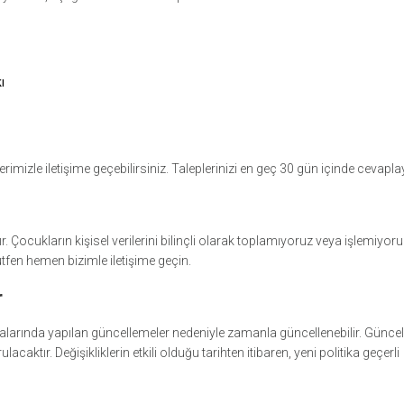
ı
ilerimizle iletişime geçebilirsiniz. Taleplerinizi en geç 30 gün içinde cevapl
 Çocukların kişisel verilerini bilinçli olarak toplamıyoruz veya işlemiyoru
tfen hemen bizimle iletişime geçin.
r
lamalarında yapılan güncellemeler nedeniyle zamanla güncellenebilir. Güncel
aktır. Değişikliklerin etkili olduğu tarihten itibaren, yeni politika geçerli