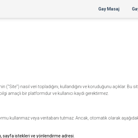
Gay Masaj
Gay
in ("Site") nasıl veri topladığını, kullandığını ve koruduğunu açıklar. Bu sit
bilgi amaçlı bir platformdur ve kullanıcı kaydı gerektirmez.
t formu kullanmaz veya veritabanı tutmaz. Ancak, otomatik olarak aşağıdaki 
ı, sayfa istekleri ve yönlendirme adresi.