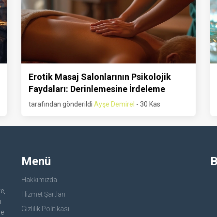
Erotik Masaj Salonlarının Psikolojik
Faydaları: Derinlemesine İrdeleme
tarafından gönderildi
Ayşe Demirel
- 30 Kas
Menü
B
Hakkımızda
e,
Hizmet Şartları
ı
Gizlilik Politikası
ve