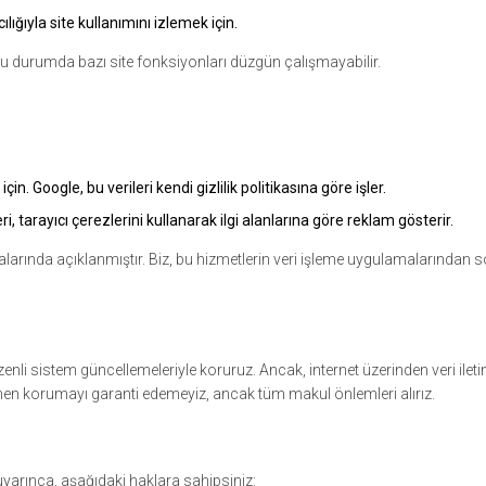
lığıyla site kullanımını izlemek için.
k bu durumda bazı site fonksiyonları düzgün çalışmayabilir.
in. Google, bu verileri kendi gizlilik politikasına göre işler.
 tarayıcı çerezlerini kullanarak ilgi alanlarına göre reklam gösterir.
tikalarında açıklanmıştır. Biz, bu hizmetlerin veri işleme uygulamalarından
enli sistem güncellemeleriyle koruruz. Ancak, internet üzerinden veri ileti
en korumayı garanti edemeyiz, ancak tüm makul önlemleri alırız.
yarınca, aşağıdaki haklara sahipsiniz: