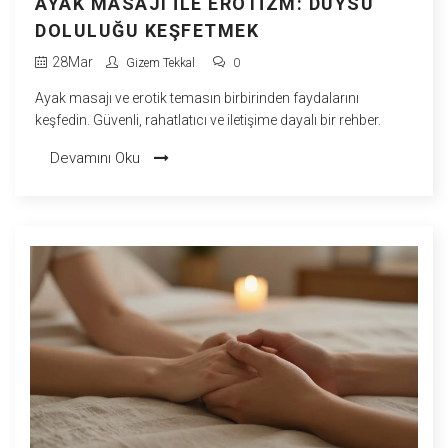
AYAK MASAJI ILE EROTIZM: DUYSU
DOLULUĞU KEŞFETMEK
28
Mar
Gizem Tekkal
0
Ayak masajı ve erotik temasın birbirinden faydalarını
keşfedin. Güvenli, rahatlatıcı ve iletişime dayalı bir rehber.
Devamını Oku