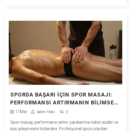
SPORDA BAŞARI İÇIN SPOR MASAJI:
PERFORMANSI ARTIRMANIN BILIMSEL
YOLU
11
Mar
Selim Yıldız
0
Spor masajı, performansı artırır, yaralanma riskini azaltır ve
kas iyileşmesini hızlandırır. Profesyonel sporculardan