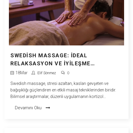
SWEDISH MASSAGE: İDEAL
RELAKSASYON VE İYILEŞME
KOMBINASYONU
18
Mar
Elif Sönmez
0
Swedish massage, stresi azaltan, kasları gevşeten ve
bağışıklığı güçlendiren en etkili masaj tekniklerinden biridir.
Bilimsel araştırmalar, düzenli uygulamanın kortizol
seviyelerini %31 azalttığını gösteriyor.
Devamını Oku