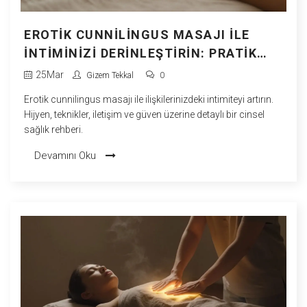
EROTIK CUNNILINGUS MASAJI ILE
İNTIMINIZI DERINLEŞTIRIN: PRATIK
REHBER
25
Mar
Gizem Tekkal
0
Erotik cunnilingus masajı ile ilişkilerinizdeki intimiteyi artırın.
Hijyen, teknikler, iletişim ve güven üzerine detaylı bir cinsel
sağlık rehberi.
Devamını Oku