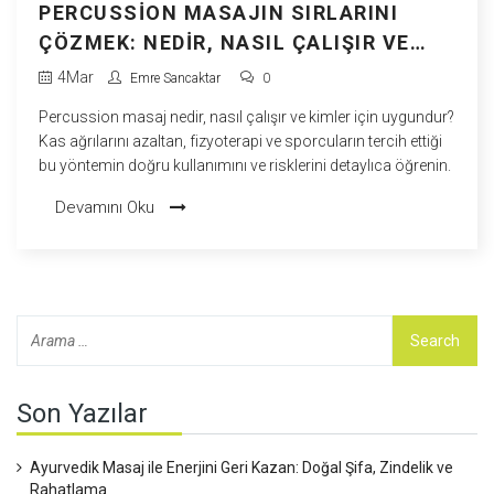
PERCUSSION MASAJIN SIRLARINI
ÇÖZMEK: NEDIR, NASIL ÇALIŞIR VE
KIMLER İÇIN UYGUN?
4
Mar
Emre Sancaktar
0
Percussion masaj nedir, nasıl çalışır ve kimler için uygundur?
Kas ağrılarını azaltan, fizyoterapi ve sporcuların tercih ettiği
bu yöntemin doğru kullanımını ve risklerini detaylıca öğrenin.
Devamını Oku
Son Yazılar
Ayurvedik Masaj ile Enerjini Geri Kazan: Doğal Şifa, Zindelik ve
Rahatlama