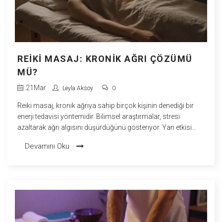
REIKI MASAJ: KRONIK AĞRI ÇÖZÜMÜ
MÜ?
21
Mar
Leyla Aksoy
0
Reiki masaj, kronik ağrıya sahip birçok kişinin denediği bir
enerji tedavisi yöntemidir. Bilimsel araştırmalar, stresi
azaltarak ağrı algısını düşürdüğünü gösteriyor. Yan etkisi
yoktur ve diğer tedavilerle birlikte kullanılabilir.
Devamını Oku