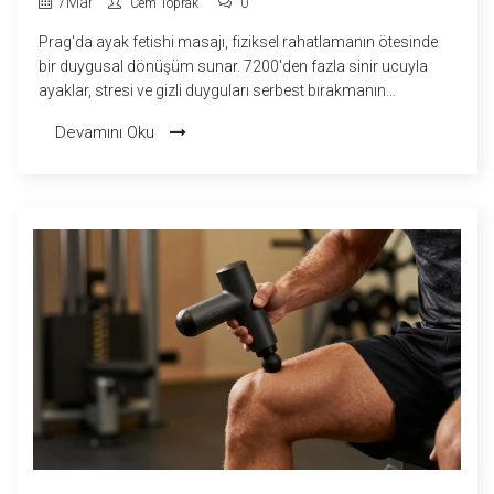
7
Mar
Cem Toprak
0
Prag'da ayak fetishi masajı, fiziksel rahatlamanın ötesinde
bir duygusal dönüşüm sunar. 7200'den fazla sinir ucuyla
ayaklar, stresi ve gizli duyguları serbest bırakmanın
anahtarıdır. Güvenilir merkezler ve profesyonel terapistlerle
Devamını Oku
birlikte, bu deneyim sadece bir masaj değil, bir içsel keşif
yolculuğudur.