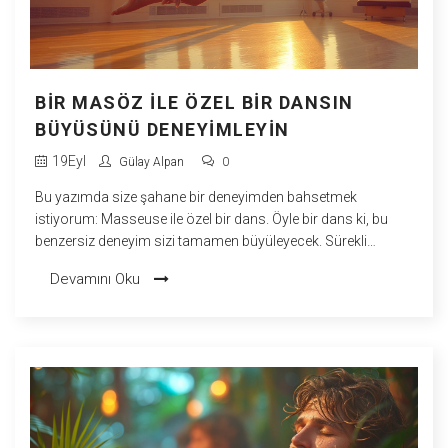
BIR MASÖZ ILE ÖZEL BIR DANSIN
BÜYÜSÜNÜ DENEYIMLEYIN
19
Eyl
Gülay Alpan
0
Bu yazımda size şahane bir deneyimden bahsetmek
istiyorum: Masseuse ile özel bir dans. Öyle bir dans ki, bu
benzersiz deneyim sizi tamamen büyüleyecek. Sürekli
hayalini kurduğunuz, çekici ve heyecan uyandıran bu
Devamını Oku
deneyimi sizinle paylaşmak için sabırsızlanıyorum.
Gözlerinizi kapatın ve kendinizi müziğin ritmine bırakın, sihirli
dansın güzelliği sizde unutulmaz anılar bırakacak!