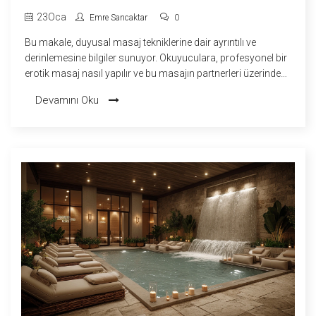
TEKNIKLERI
23
Oca
Emre Sancaktar
0
Bu makale, duyusal masaj tekniklerine dair ayrıntılı ve
derinlemesine bilgiler sunuyor. Okuyuculara, profesyonel bir
erotik masaj nasıl yapılır ve bu masajın partnerleri üzerindeki
etkileri gibi konularda uygulamalı öneriler getiriliyor. Masajın
Devamını Oku
fizyolojik yararlarının yanı sıra, duygusal yakınlık ve
rahatlama hissini arttırma gibi avantajları da ele alınıyor.