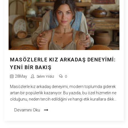
MASÖZLERLE KIZ ARKADAŞ DENEYIMI:
YENI BIR BAKIŞ
28
May
Selim Yıldız
0
Masözlerle kız arkadaş deneyimi, modern toplumda giderek
artan bir popülerlik kazanıyor. Bu yazıda, bu özel hizmetin ne
olduğunu, neden tercih edildiğini ve hangi etik kurallara dikkat
edilmesi gerektiğini gözler önüne seriyoruz. Ayrıca bu
Devamını Oku
deneyimin zihinsel ve duygusal faydalarına ve masöz
seçiminde nelere dikkat edilmesi gerektiğine dair ipuçları
sunuyoruz.