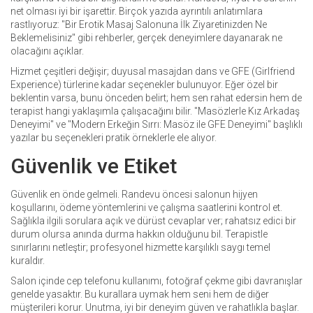
net olması iyi bir işarettir. Birçok yazıda ayrıntılı anlatımlara
rastlıyoruz: "Bir Erotik Masaj Salonuna İlk Ziyaretinizden Ne
Beklemelisiniz" gibi rehberler, gerçek deneyimlere dayanarak ne
olacağını açıklar.
Hizmet çeşitleri değişir; duyusal masajdan dans ve GFE (Girlfriend
Experience) türlerine kadar seçenekler bulunuyor. Eğer özel bir
beklentin varsa, bunu önceden belirt; hem sen rahat edersin hem de
terapist hangi yaklaşımla çalışacağını bilir. "Masözlerle Kız Arkadaş
Deneyimi" ve "Modern Erkeğin Sırrı: Masöz ile GFE Deneyimi" başlıklı
yazılar bu seçenekleri pratik örneklerle ele alıyor.
Güvenlik ve Etiket
Güvenlik en önde gelmeli. Randevu öncesi salonun hijyen
koşullarını, ödeme yöntemlerini ve çalışma saatlerini kontrol et.
Sağlıkla ilgili sorulara açık ve dürüst cevaplar ver; rahatsız edici bir
durum olursa anında durma hakkın olduğunu bil. Terapistle
sınırlarını netleştir; profesyonel hizmette karşılıklı saygı temel
kuraldır.
Salon içinde cep telefonu kullanımı, fotoğraf çekme gibi davranışlar
genelde yasaktır. Bu kurallara uymak hem seni hem de diğer
müşterileri korur. Unutma, iyi bir deneyim güven ve rahatlıkla başlar.