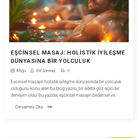
EŞCINSEL MASAJ: HOLISTIK İYILEŞME
DÜNYASINA BIR YOLCULUK
4
Ağu
Elif Sönmez
0
Eşcinsel masajın holistik iyileşme dünyasında bir yolculuk
olduğunu konu alan bu blog yazısı, bir adeta göz açıcı bir
deneyim oldu! Bu yazıda, eşcinsel masajın bedensel ve
ruhsal iyileşmeyi nasıl teşvik ettiğini öğrendim. Hem kendimi
Devamını Oku
daha iyi hissetmek hem de daha sağlıklı bir yaşam tarzına
adım atmak için bu türden bir masaja açığız anladım.
Özellikle stresle başa çıkmanın zor olduğu bu günlerde, biraz
mizahi bir yaklaşımla, belki de hepimizin bir holistik masaja
ihtiyacı var! Sonuç olarak, bu eşcinsel masajın iyileşme