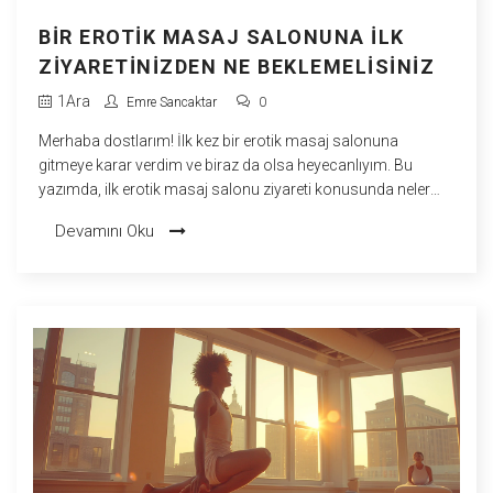
BIR EROTIK MASAJ SALONUNA İLK
ZIYARETINIZDEN NE BEKLEMELISINIZ
1
Ara
Emre Sancaktar
0
Merhaba dostlarım! İlk kez bir erotik masaj salonuna
gitmeye karar verdim ve biraz da olsa heyecanlıyım. Bu
yazımda, ilk erotik masaj salonu ziyareti konusunda neler
bekleyebileceğinizi anlatmak istiyorum. Endişelenmenize
Devamını Oku
gerek yok, benim yaşadıklarımı okuduktan sonra eminim
daha rahat olacaksınız. Hazır mısınız? O zaman başlayalım!