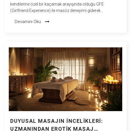
kendilerine özel bir kaçamak arayışında olduğu GFE
(Girlfriend Experience) ile masöz deneyimi giderek
popülerleşiyor. Bu yazıda, bu özel hizmetin erkek psikolojisi,
Devamını Oku
ilişkiler ve yaşam kalitesi üzerindeki etkilerini keşfedeceğiz.
Ayrıca, GFE masöz deneyimini güvenli ve etik bir şekilde nasıl
yaşayabileceğinize dair ipuçları ve tavsiyeler de bulacaksınız.
Bu deneyimin sağlık, sosyal yaşam ve kişisel gelişim
üzerindeki olumlu etkilerine dair derinlemesine bir inceleme
sunarken, okuyucularımıza bilinçli kararlar almaları için
gerekli bilgileri sağlayacağız.
DUYUSAL MASAJIN İNCELIKLERI:
UZMANINDAN EROTIK MASAJ