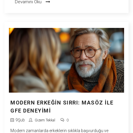
Devamını Oku
duygusuyla birleştiğinde, nasıl benzersiz bir deneyime
dönüşebileceğinden bahsedeceğiz. Gizem olarak benim de
hayatımda büyük yer kaplayan bu iki alanın birleşimine dair
kişisel gözlemlerimi ve bilimsel gerçekleri paylaşacağım.
MODERN ERKEĞIN SIRRI: MASÖZ ILE
GFE DENEYIMI
9
Şub
Gizem Tekkal
0
Modern zamanlarda erkeklerin sıklıkla başvurduğu ve