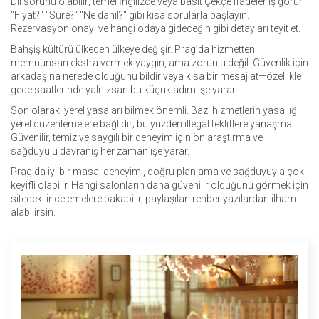
Dil sorunu olabilir; temel İngilizce veya basit Çekçe ifadeler iş görür.
"Fiyat?" "Süre?" "Ne dahil?" gibi kısa sorularla başlayın.
Rezervasyon onayı ve hangi odaya gideceğin gibi detayları teyit et.
Bahşiş kültürü ülkeden ülkeye değişir. Prag’da hizmetten
memnunsan ekstra vermek yaygın, ama zorunlu değil. Güvenlik için
arkadaşına nerede olduğunu bildir veya kısa bir mesaj at—özellikle
gece saatlerinde yalnızsan bu küçük adım işe yarar.
Son olarak, yerel yasaları bilmek önemli. Bazı hizmetlerin yasallığı
yerel düzenlemelere bağlıdır; bu yüzden illegal tekliflere yanaşma.
Güvenilir, temiz ve saygılı bir deneyim için ön araştırma ve
sağduyulu davranış her zaman işe yarar.
Prag’da iyi bir masaj deneyimi, doğru planlama ve sağduyuyla çok
keyifli olabilir. Hangi salonların daha güvenilir olduğunu görmek için
sitedeki incelemelere bakabilir, paylaşılan rehber yazılardan ilham
alabilirsin.