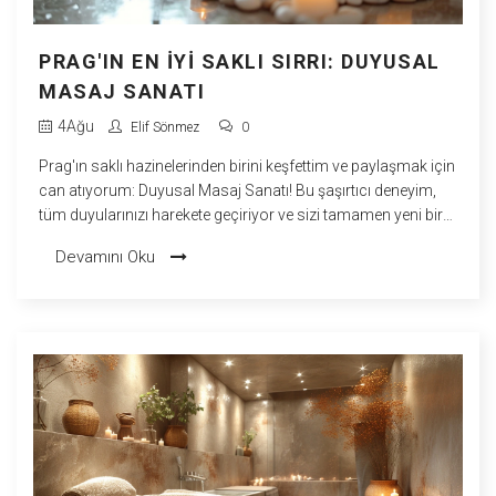
PRAG'IN EN İYI SAKLI SIRRI: DUYUSAL
MASAJ SANATI
4
Ağu
Elif Sönmez
0
Prag'ın saklı hazinelerinden birini keşfettim ve paylaşmak için
can atıyorum: Duyusal Masaj Sanatı! Bu şaşırtıcı deneyim,
tüm duyularınızı harekete geçiriyor ve sizi tamamen yeni bir
dünyaya taşıyor. Prag'ın bu gizli sanatı, sadece bir masajdan
Devamını Oku
daha fazlasını sunuyor, gerçekten bir rahatlama deneyimi
yaşatıyor. Şehrin bu gizli cevherini ziyaret etmekten ve sizlere
bu eşsiz deneyimden bahsetmekten çok mutluyum! Ah, bir
de, Prag'ı ziyaret ederseniz bu deneyimi kaçırmayın, çünkü
gerçekten hayatınızı değiştirebilir!