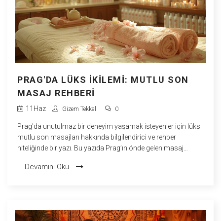
PRAG'DA LÜKS İKILEMI: MUTLU SON
MASAJ REHBERI
11
Haz
Gizem Tekkal
0
Prag'da unutulmaz bir deneyim yaşamak isteyenler için lüks
mutlu son masajları hakkında bilgilendirici ve rehber
niteliğinde bir yazı. Bu yazıda Prag’ın önde gelen masaj
salonlarından, bu hizmetlerin sunduğu rahatlama hissinden
Devamını Oku
ve önemli ipuçlarından bahsedilecektir.