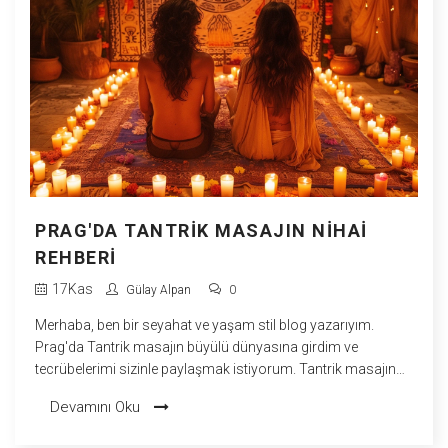
PRAG'DA TANTRIK MASAJIN NIHAI
REHBERI
17
Kas
Gülay Alpan
0
Merhaba, ben bir seyahat ve yaşam stil blog yazarıyım.
Prag'da Tantrik masajın büyülü dünyasına girdim ve
tecrübelerimi sizinle paylaşmak istiyorum. Tantrik masajın
ne olduğunu, bu rehberde detaylarıyla anlatacağım.
Devamını Oku
Prag'daki en iyi Tantrik masaj merkezlerini ve hizmetlerini
ortaya çıkarmak için bizzat deneyimlediğim bu rahatlatıcı ve