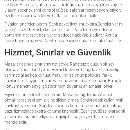
netleştir. Adres ve çalışma saatini doğrula, metro veya tramvay ile
ulaşım seçeneklerini kontrol et. Bazı salonlar rezervasyon istiyor;
özellikle akşam saatleri ve hafta sonları dolu olabilir.
Fiyatları önceden öğren. Sabit paket fiyatı mı, ekstra ücretler var mı
(örneğin özel hizmet, ekstra süre) sor. Para birimi ve ödeme
yöntemini netleştir; bazı yerler sadece nakit kabul ediyor. Ayrıca
döviz bozdurma veya ATM mesafesini hesaba katmak rahat eder.
Hizmet, Sınırlar ve Güvenlik
Masaj sırasında sınırlarını net söyle. Rahatsız olduğun bir şey
olursa anında dur diye bil. Hizmet türleri ve hangi tavizlerin verilip
verilmediği açıkça konuşulmalı. Her salonun politikası farklı;
bazıları belirli uygulamaları yapmaz ve bunu saklamazlar. Bu açık
konuşma hem saygı gösterir hem de yanlış anlamaları önler.
Hijyen en önemli kriterlerden biri. Masaj yatağı temiz ve örtülü
olmalı, terapist el temizliğine dikkat etmeli. Gerekirse tek kullanımlık
havlu isteyebilirsin. Sağlık açısından korunma konusunu unutma;
bazı hizmetlerde ekstra koruma istenebilir. Eğer içgüdüsel olarak bir
yerde rahatsız hissediyorsan, gidip bir başka yere bakmak en
mantıklısıdır.