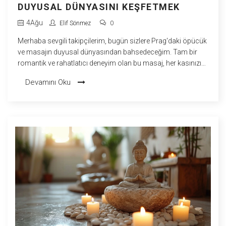
DUYUSAL DÜNYASINI KEŞFETMEK
4
Ağu
Elif Sönmez
0
Merhaba sevgili takipçilerim, bugün sizlere Prag'daki öpücük
ve masajın duyusal dünyasından bahsedeceğim. Tam bir
romantik ve rahatlatıcı deneyim olan bu masaj, her kasınızı
gevşetirken aynı zamanda tüm duyularınızı harekete
Devamını Oku
geçiriyor. Kendinizi pamuk gibi hafif hissetmenizi sağlayacak
bu masajı deneyimlemek için Prag'a gitmeniz gerekiyor ama
inanın bana, değer! Hadi, bavulları toplayın ve Prag'da bir
öpücük ve masaj turuna çıkalım! O zaman, Prag'ın duyusal
dünyasında öpücükle masajın ne denli eşsiz bir deneyim
olduğunu kesinlikle anlayacaksınız!