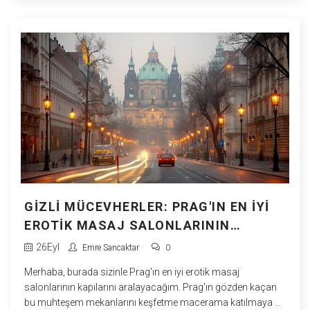
yenileyici yolculuk hakkında bilgiler paylaşacağım.
GIZLI MÜCEVHERLER: PRAG'IN EN İYI
EROTIK MASAJ SALONLARININ
ORTAYA ÇIKARILMASI
26
Eyl
Emre Sancaktar
0
Merhaba, burada sizinle Prag'ın en iyi erotik masaj
salonlarının kapılarını aralayacağım. Prag'ın gözden kaçan
bu muhteşem mekanlarını keşfetme macerama katılmaya ne