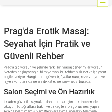
G
e
z
i
n
Prag'da Erotik Masaj:
m
e
y
Seyahat İçin Pratik ve
i
a
Güvenli Rehber
ç
/
k
Prag’a gidiyorsun ve şehirde farklı bir masaj deneyimi arıyorsun.
a
Nereden başlayacağını bilmiyorsan, bu rehber hızlı, net ve işe yarar
p
bilgiler veriyor. Hangi salon güvenilir, fiyatlar nasıl, rezervasyon ve
a
hijyen konularında nelere dikkat etmelisin—hepsi burada.
t
Salon Seçimi ve Ön Hazırlık
İlk adım güvenilir kaynaklardan salon araştırmak. İncelemeleri
okuyun, fotoğraflara bakın ve birkaç telefon görüşmesi yapın.
Açıkça belirtilmemiş hizmetleri varsayma; merakını telefonla