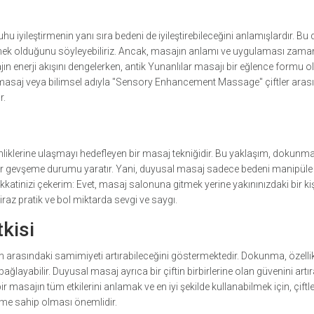
uhu iyileştirmenin yanı sıra bedeni de iyileştirebileceğini anlamışlardır. B
tirmek olduğunu söyleyebiliriz. Ancak, masajın anlamı ve uygulaması zama
ajın enerji akışını dengelerken, antik Yunanlılar masajı bir eğlence formu o
saj veya bilimsel adıyla "Sensory Enhancement Massage" çiftler aras
r.
inliklerine ulaşmayı hedefleyen bir masaj tekniğidir. Bu yaklaşım, dokunma
n bir gevşeme durumu yaratır. Yani, duyusal masaj sadece bedeni manipüle
kkatinizi çekerim: Evet, masaj salonuna gitmek yerine yakınınızdaki bir ki
iraz pratik ve bol miktarda sevgi ve saygı.
tkisi
n arasındaki samimiyeti artırabileceğini göstermektedir. Dokunma, özelli
bağlayabilir. Duyusal masaj ayrıca bir çiftin birbirlerine olan güvenini artıra
bir masajın tüm etkilerini anlamak ve en iyi şekilde kullanabilmek için, çiftle
yime sahip olması önemlidir.