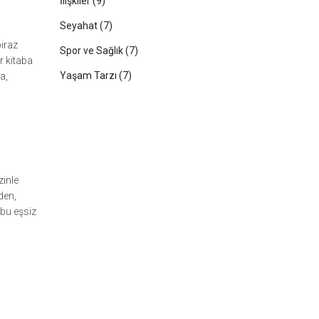
İlişkiler
(9)
Seyahat
(7)
biraz
Spor ve Sağlık
(7)
r kitaba
Yaşam Tarzı
(7)
a,
zinle
den,
 bu eşsiz