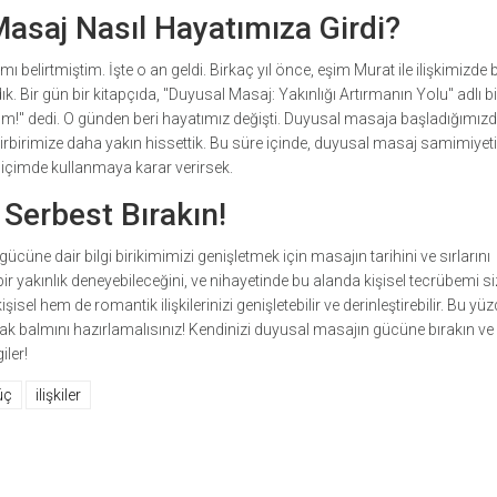
asaj Nasıl Hayatımıza Girdi?
 belirtmiştim. İşte o an geldi. Birkaç yıl önce, eşim Murat ile ilişkimizde 
r gün bir kitapçıda, "Duyusal Masaj: Yakınlığı Artırmanın Yolu" adlı bi
ıyım!" dedi. O günden beri hayatımız değişti. Duyusal masaja başladığımızd
birbirimize daha yakın hissettik. Bu süre içinde, duyusal masaj samimiyeti
r biçimde kullanmaya karar verirsek.
 Serbest Bırakın!
ne dair bilgi birikimimizi genişletmek için masajın tarihini ve sırlarını
bir yakınlık deneyebileceğini, ve nihayetinde bu alanda kişisel tecrübemi si
l hem de romantik ilişkilerinizi genişletebilir ve derinleştirebilir. Bu yüz
ak balmını hazırlamalısınız! Kendinizi duyusal masajın gücüne bırakın ve
iler!
üç
ilişkiler