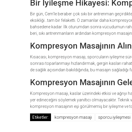
Bir İyileşme Hikayesi: Kom
Bir gün, Cem'le beraber çok sıkı bir antrenman geçirdikt
eksikliği...tam bir felaketti. O zamanlar daha kompresy
bahsedene kadar. İlk oturumdan sonra vücudumun rahatla
beri, sıkı antrenmanların ardından kompresyon masajı
Kompresyon Masajının Alın
Kısacası, kompresyon masajı, sporcuların iyileşme süre
sonrası toparlanmayı hızlandırmak, gergin kasları rahat
de sağlık açısından bakıldığında, bu masajın sağladığ
Kompresyon Masajının Gel
Kompresyon masajı, kaslar üzerindeki etkisi ve ağrıyı ha
yer edineceğini söylemek yanıltıcı olmayacaktır. Teknik v
kompresyon masajının eşi görülmemiş bir iyileşme ve 
Etiketler:
kompresyon masajı
sporcu iyileşmesi