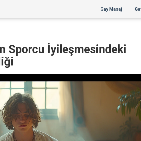
Gay Masaj
Gay
n Sporcu İyileşmesindeki
iği