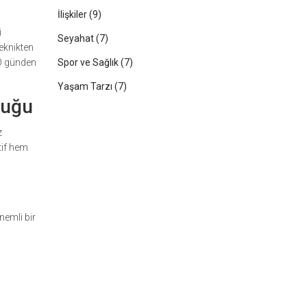
İlişkiler
(9)
i
Seyahat
(7)
eknikten
 O günden
Spor ve Sağlık
(7)
Yaşam Tarzı
(7)
duğu
z
tif hem
nemli bir