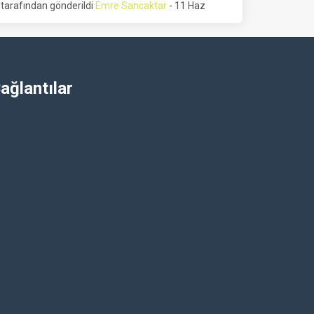
tarafından gönderildi
Emre Sancaktar
- 11 Haz
ağlantılar