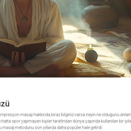
üzü
kompresyon masajı hakkında biraz bilginiz varsa neyin ne olduğunu anla
e hatta spor yapmayan kişiler tarafından dünya çapında kullanılan bir iyi
u masaj metodunu son yıllarda daha popüler hale getirdi.