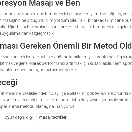
presyon Masajı ve Ben
en sonra, bir sonraki gün tamamen bitkin hissetmiştim. Kas ağrıları, enerj
on masajının ne olduğunu bilmiyordum bile. Ta ki, bir arkadaşım bana bu t
dığını hissettim ve ikinci gün hareket kabiliyetim tamamen geri geldi.
nı uygulamaktan vazgeçmedik.
ması Gereken Önemli Bir Metod Ol
cinde önemli bir role sahip olduğunu kanıtlanmış bir yöntemdir. Egzersi
latmak ve genel olarak performansı artırmak için kullanılabilir. Hem spor
ı faydaların önemini küçümsememek gerekir.
eceği
fifletebilme özelliklerinden dolayı, gelecekteki birçok tedavi metodunda ö
e yöntemlerin geliştirilmesi ve masajın daha da yaygınlaşması ile birlikte,
toparlanma metodu olacağına inanıyoruz.
oyun değişikliği
masaj teknikleri