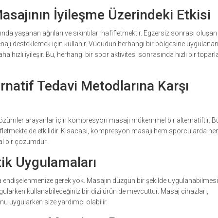
ajının İyileşme Üzerindeki Etkisi
 yaşanan ağrıları ve sıkıntıları hafifletmektir. Egzersiz sonrası oluşan
 drenajı desteklemek için kullanır. Vücudun herhangi bir bölgesine uygulana
a hızlı iyileşir. Bu, herhangi bir spor aktivitesi sonrasında hızlı bir topa
natif Tedavi Metodlarına Karşı
çözümler arayanlar için kompresyon masajı mükemmel bir alternatiftir. Bu 
fifletmekte de etkilidir. Kısacası, kompresyon masajı hem sporcularda h
ğal bir çözümdür.
ik Uygulamaları
dişelenmenize gerek yok. Masajın düzgün bir şekilde uygulanabilmesi 
gularken kullanabileceğiniz bir dizi ürün de mevcuttur. Masaj cihazları,
u uygularken size yardımcı olabilir.