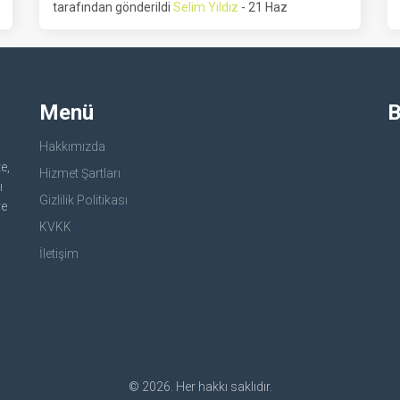
tarafından gönderildi
Selim Yıldız
- 21 Haz
Menü
B
Hakkımızda
e,
Hizmet Şartları
ı
Gizlilik Politikası
ve
KVKK
İletişim
© 2026. Her hakkı saklıdır.