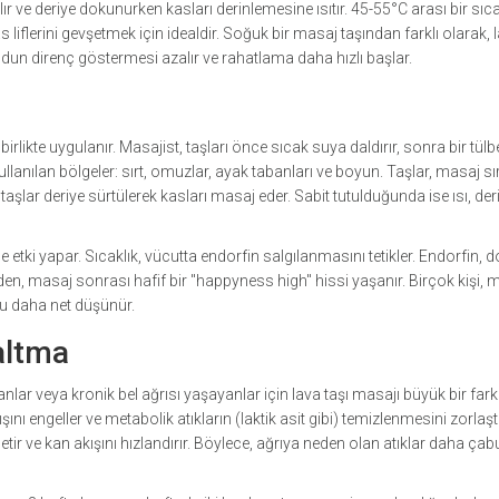
lır ve deriye dokunurken kasları derinlemesine ısıtır. 45-55°C arası bir sıca
s liflerini gevşetmek için idealdir. Soğuk bir masaj taşından farklı olarak, l
udun direnç göstermesi azalır ve rahatlama daha hızlı başlar.
 birlikte uygulanır. Masajist, taşları önce sıcak suya daldırır, sonra bir tülb
 kullanılan bölgeler: sırt, omuzlar, ayak tabanları ve boyun. Taşlar, masaj s
, taşlar deriye sürtülerek kasları masaj eder. Sabit tutulduğunda ise ısı, der
 etki yapar. Sıcaklık, vücutta endorfin salgılanmasını tetikler. Endorfin, d
zden, masaj sonrası hafif bir "happyness high" hissi yaşanır. Birçok kişi,
yu daha net düşünür.
altma
lar veya kronik bel ağrısı yaşayanlar için lava taşı masajı büyük bir fark 
ını engeller ve metabolik atıkların (laktik asit gibi) temizlenmesini zorlaştır
etir ve kan akışını hızlandırır. Böylece, ağrıya neden olan atıklar daha çab