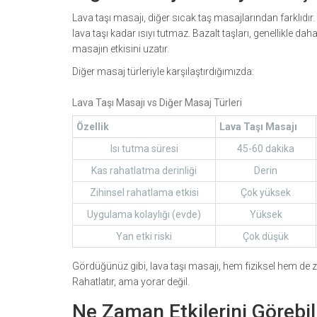
Lava taşı masajı, diğer sıcak taş masajlarından farklıdır.
lava taşı kadar ısıyı tutmaz. Bazalt taşları, genellikle da
masajın etkisini uzatır.
Diğer masaj türleriyle karşılaştırdığımızda:
Lava Taşı Masajı vs Diğer Masaj Türleri
Özellik
Lava Taşı Masajı
Isı tutma süresi
45-60 dakika
Kas rahatlatma derinliği
Derin
Zihinsel rahatlama etkisi
Çok yüksek
Uygulama kolaylığı (evde)
Yüksek
Yan etki riski
Çok düşük
Gördüğünüz gibi, lava taşı masajı, hem fiziksel hem de z
Rahatlatır, ama yorar değil.
Ne Zaman Etkilerini Görebil