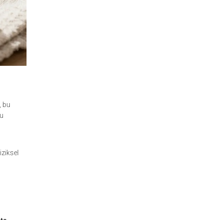
, bu
Bu
iziksel