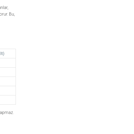
nlar,
orur. Bu,
lt)
 yapmaz.