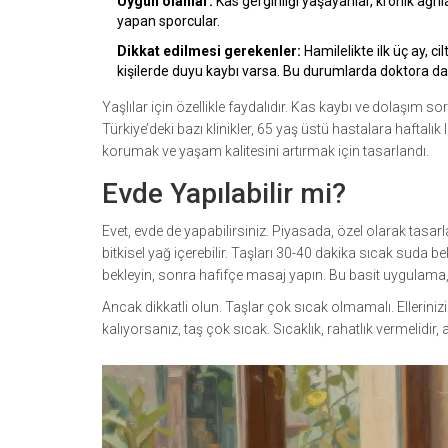
Uygun olanlar:
Kas gerginliği yaşayanlar, kronik ağrıla
yapan sporcular.
Dikkat edilmesi gerekenler:
Hamilelikte ilk üç ay, cil
kişilerde duyu kaybı varsa. Bu durumlarda doktora da
Yaşlılar için özellikle faydalıdır. Kas kaybı ve dolaşım
Türkiye’deki bazı klinikler, 65 yaş üstü hastalara haftalı
korumak ve yaşam kalitesini artırmak için tasarlandı.
Evde Yapılabilir mi?
Evet, evde de yapabilirsiniz. Piyasada, özel olarak tasarlanm
bitkisel yağ içerebilir. Taşları 30-40 dakika sıcak suda be
bekleyin, sonra hafifçe masaj yapın. Bu basit uygulama, ha
Ancak dikkatli olun. Taşlar çok sıcak olmamalı. Ellerin
kalıyorsanız, taş çok sıcak. Sıcaklık, rahatlık vermelidir,