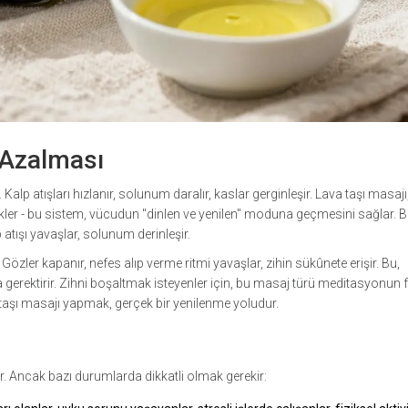
 Azalması
. Kalp atışları hızlanır, solunum daralır, kaslar gerginleşir. Lava taşı masajı
tikler - bu sistem, vücudun "dinlen ve yenilen" moduna geçmesini sağlar. 
atışı yavaşlar, solunum derinleşir.
zler kapanır, nefes alıp verme ritmi yavaşlar, zihin sükûnete erişir. Bu,
 gerektirir. Zihni boşaltmak isteyenler için, bu masaj türü meditasyonun f
va taşı masajı yapmak, gerçek bir yenilenme yoludur.
. Ancak bazı durumlarda dikkatli olmak gerekir: