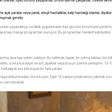
rı olanlar, uyku sorunu yaşayanlar, stresli işlerde çalışanlar, fiziksel aktiv
tte açık yaralar veya yanık, ateşli hastalıklar, kalp hastalığı olanlar, diyabet
nışmak gerekir.
 sorunları yaşandıkça, sıcaklık uygulamaları kas gücünü korumada yardımcı
k lava taşı masajı programları sunuyor. Bu programlar, hareket kabiliyetini
ış lava taşı setleri satılıyor. Bu setlerde, taşlar, bir ısıtma tablası, bir tü
kletin, sonra kurulayın ve sırt, ayaklar veya boyun üzerine yerleştirin. 10-
ftada iki kez bile büyük bir fark yaratır.
izi taşa dokunmadan önce koyun. Eğer 10 saniye içinde elinizi çekmek zo
 acı vermemelidir.