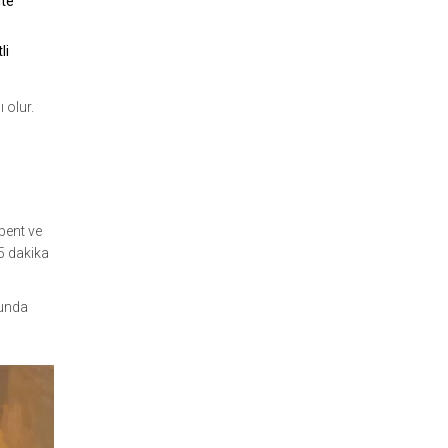
ite
li
 olur.
lbent ve
15 dakika
runda