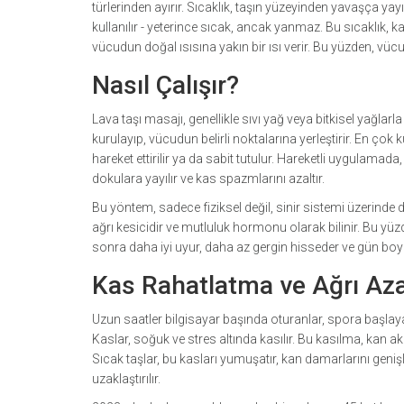
türlerinden ayırır. Sıcaklık, taşın yüzeyinden yavaşça yayı
kullanılır - yeterince sıcak, ancak yanmaz. Bu sıcaklık, ka
vücudun doğal ısısına yakın bir ısı verir. Bu yüzden, vüc
Nasıl Çalışır?
Lava taşı masajı, genellikle sıvı yağ veya bitkisel yağlarla
kurulayıp, vücudun belirli noktalarına yerleştirir. En çok
hareket ettirilir ya da sabit tutulur. Hareketli uygulamada
dokulara yayılır ve kas spazmlarını azaltır.
Bu yöntem, sadece fiziksel değil, sinir sistemi üzerinde de
ağrı kesicidir ve mutluluk hormonu olarak bilinir. Bu yü
sonra daha iyi uyur, daha az gergin hisseder ve gün bo
Kas Rahatlatma ve Ağrı Az
Uzun saatler bilgisayar başında oturanlar, spora başlayan
Kaslar, soğuk ve stres altında kasılır. Bu kasılma, kan akış
Sıcak taşlar, bu kasları yumuşatır, kan damarlarını genişl
uzaklaştırılır.