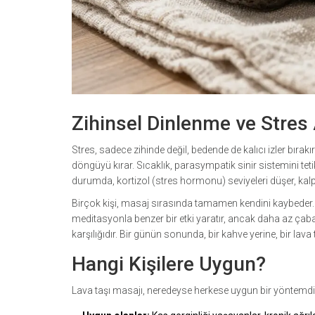
Zihinsel Dinlenme ve Stres
Stres, sadece zihinde değil, bedende de kalıcı izler bırakır
döngüyü kırar. Sıcaklık, parasympatik sinir sistemini te
durumda, kortizol (stres hormonu) seviyeleri düşer, kalp 
Birçok kişi, masaj sırasında tamamen kendini kaybeder. Gö
meditasyonla benzer bir etki yaratır, ancak daha az çaba
karşılığıdır. Bir günün sonunda, bir kahve yerine, bir la
Hangi Kişilere Uygun?
Lava taşı masajı, neredeyse herkese uygun bir yöntemdir