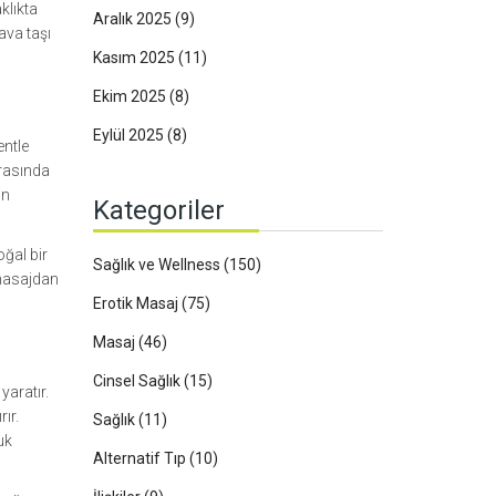
klıkta
Aralık 2025
(9)
ava taşı
Kasım 2025
(11)
Ekim 2025
(8)
Eylül 2025
(8)
entle
ırasında
in
Kategoriler
oğal bir
Sağlık ve Wellness
(150)
 masajdan
Erotik Masaj
(75)
Masaj
(46)
Cinsel Sağlık
(15)
yaratır.
ır.
Sağlık
(11)
uk
Alternatif Tıp
(10)