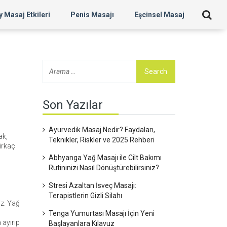
 Masaj Etkileri
Penis Masajı
Eşcinsel Masaj
Son Yazılar
Ayurvedik Masaj Nedir? Faydaları,
ak,
Teknikler, Riskler ve 2025 Rehberi
irkaç
Abhyanga Yağ Masajı ile Cilt Bakımı
Rutininizi Nasıl Dönüştürebilirsiniz?
Stresi Azaltan İsveç Masajı:
Terapistlerin Gizli Silahı
iz. Yağ
Tenga Yumurtası Masajı İçin Yeni
 ayırıp
Başlayanlara Kılavuz