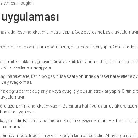
z etmesini sağlar.
 uygulaması
ne nazik dairesel hareketlerle masaj yapın. Göz çevresine baskı uygulamayın
aş parmaklarla omuzlara doğru uzun, akıcı hareketler yapın. Omuzlardaki
ve ritmik stroklar uygulayın. Dirsek ve bilek etrafına hafifçe bastırıp serbe
azik hareketlerle masaj yapın.
ı hareketlerle, karın bölgesini ise saat yönünde dairesel hareketlerle ov
 ve yavaş olmalı.
ına doğru parmak uçlarıyla veya avuç içiyle uzun stroklar yapın. Sırtın o
ı uygulamayın.
u uzun, ritmik hareketler yapın. Baldırlara hafif vuruşlar, uyluklara uzun
baskılar uygulayın.
ka yeterlidir. Basıncı rahat hissedeceğiniz seviyede tutun. Her bölümde 
ı da olmamalı.
bir havlu ile hafifçe silin veya ılık suyla kısa bir duş alın. Abhyanga sonr