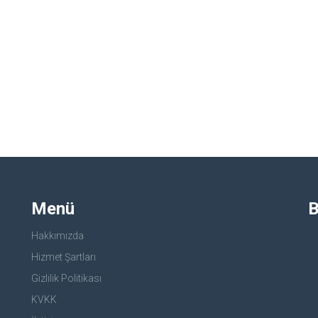
Menü
B
Hakkımızda
Hizmet Şartları
Gizlilik Politikası
KVKK