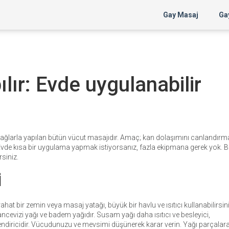
Gay Masaj
Gay
lır: Evde uygulanabilir
yağlarla yapılan bütün vücut masajıdır. Amaç; kan dolaşımını canlandırm
. Evde kısa bir uygulama yapmak istiyorsanız, fazla ekipmana gerek yok. B
rsiniz.
i
 rahat bir zemin veya masaj yatağı, büyük bir havlu ve ısıtıcı kullanabilirsin
ncevizi yağı ve badem yağıdır. Susam yağı daha ısıtıcı ve besleyici,
lendiricidir. Vücudunuzu ve mevsimi düşünerek karar verin. Yağı parçalara