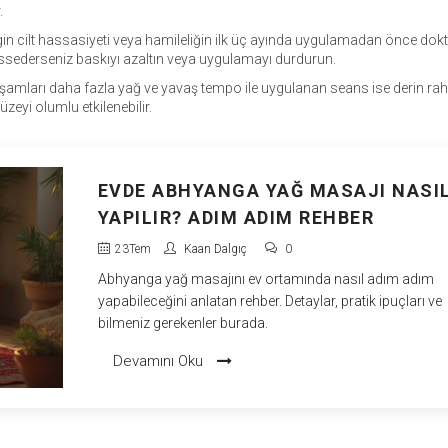
.
irgin cilt hassasiyeti veya hamileliğin ilk üç ayında uygulamadan önce dok
hissederseniz baskıyı azaltın veya uygulamayı durdurun.
akşamları daha fazla yağ ve yavaş tempo ile uygulanan seans ise derin r
zeyi olumlu etkilenebilir.
EVDE ABHYANGA YAĞ MASAJI NASI
YAPILIR? ADIM ADIM REHBER
23
Tem
Kaan Dalgıç
0
Abhyanga yağ masajını ev ortamında nasıl adım adım
yapabileceğini anlatan rehber. Detaylar, pratik ipuçları ve
bilmeniz gerekenler burada.
Devamını Oku