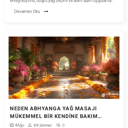
entegrasyonu, doğru yağ seçimi ve adım adım uygulama
rehberi.
Devamını Oku
NEDEN ABHYANGA YAĞ MASAJI
MÜKEMMEL BIR KENDINE BAKIM
RITÜELI?
4
Ağu
Elif Sönmez
0