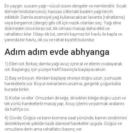
En yaygın: susam yağı—vücut ısısını dengeler ve nemlendirir. Sıcak
iklimde hindistancevizi, hassas ciltte tatlı badem yağı tercih
edilebilir. Damla esansiyel yağ kullanacaksan lavanta (rahatlama)
veya bergamot (denge) gibi cilt için nazik olanları seç. Yağı eline
dökmeden önce biraz ısıt; ılık olması masajı daha etkili ve
rahatlatıcı kılar. Odayı ılık tut, zemini kaymaz bir havlu ile kapla ve
yanında bir havlu, ılık su ve rahat kıyafet bulundur.
Adım adım evde abhyanga
1) Elleri ısıt: Birkaç damla yağı avuç içine al ve ellerini ovalayarak
ısıt. Başlangıç için yüzeye hafif basınçla başlayacaksın.
2) Baş ve boyun: Alından başlayıp enseye doğru uzun, yumuşak
hareketlerle sür. Boyun kenarlarını unutma; gerginlik çoğunlukla
burada birikir.
3) Kollar ve eller: Omuzdan dirseğe, dirsekten bileğe doğru uzun ve
tek yönlü hareketlerle masaj yap. Avuç içlerini ve parmak aralarını
da hafifçe ov.
4) Gövde: Göğüs ve karın kısmına saat yönünde, karnın sindirimini
destekleyecek şekilde nazik dairesel hareketler uygula. Göğüs ve
omuzlara derin ama rahatlatıcı basınç ver.