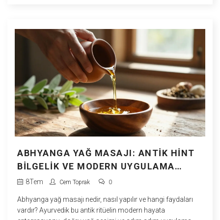
ABHYANGA YAĞ MASAJI: ANTIK HINT
BILGELIK VE MODERN UYGULAMA
REHBERI
8
Tem
Cem Toprak
0
Abhyanga yağ masajı nedir, nasıl yapılır ve hangi faydaları
vardır? Ayurvedik bu antik ritüelin modern hayata