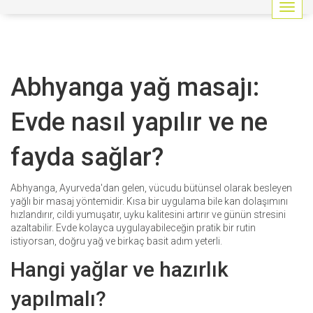
G
e
z
i
n
Abhyanga yağ masajı:
m
e
y
Evde nasıl yapılır ve ne
i
a
fayda sağlar?
ç
/
k
Abhyanga, Ayurveda'dan gelen, vücudu bütünsel olarak besleyen
a
yağlı bir masaj yöntemidir. Kısa bir uygulama bile kan dolaşımını
p
hızlandırır, cildi yumuşatır, uyku kalitesini artırır ve günün stresini
a
azaltabilir. Evde kolayca uygulayabileceğin pratik bir rutin
t
istiyorsan, doğru yağ ve birkaç basit adım yeterli.
Hangi yağlar ve hazırlık
yapılmalı?