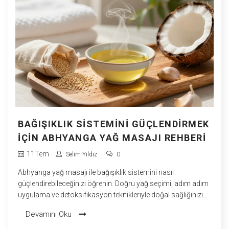
BAĞIŞIKLIK SISTEMINI GÜÇLENDIRMEK
İÇIN ABHYANGA YAĞ MASAJI REHBERI
11
Tem
Selim Yıldız
0
Abhyanga yağ masajı ile bağışıklık sistemini nasıl
güçlendirebileceğinizi öğrenin. Doğru yağ seçimi, adım adım
uygulama ve detoksifikasyon teknikleriyle doğal sağlığınızı
artırın.
Devamını Oku