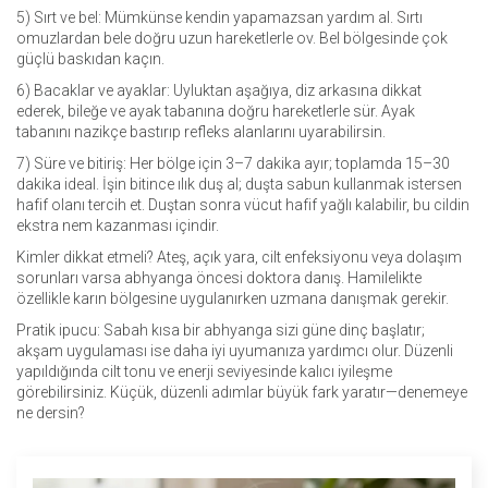
5) Sırt ve bel: Mümkünse kendin yapamazsan yardım al. Sırtı
omuzlardan bele doğru uzun hareketlerle ov. Bel bölgesinde çok
güçlü baskıdan kaçın.
6) Bacaklar ve ayaklar: Uyluktan aşağıya, diz arkasına dikkat
ederek, bileğe ve ayak tabanına doğru hareketlerle sür. Ayak
tabanını nazikçe bastırıp refleks alanlarını uyarabilirsin.
7) Süre ve bitiriş: Her bölge için 3–7 dakika ayır; toplamda 15–30
dakika ideal. İşin bitince ılık duş al; duşta sabun kullanmak istersen
hafif olanı tercih et. Duştan sonra vücut hafif yağlı kalabilir, bu cildin
ekstra nem kazanması içindir.
Kimler dikkat etmeli? Ateş, açık yara, cilt enfeksiyonu veya dolaşım
sorunları varsa abhyanga öncesi doktora danış. Hamilelikte
özellikle karın bölgesine uygulanırken uzmana danışmak gerekir.
Pratik ipucu: Sabah kısa bir abhyanga sizi güne dinç başlatır;
akşam uygulaması ise daha iyi uyumanıza yardımcı olur. Düzenli
yapıldığında cilt tonu ve enerji seviyesinde kalıcı iyileşme
görebilirsiniz. Küçük, düzenli adımlar büyük fark yaratır—denemeye
ne dersin?