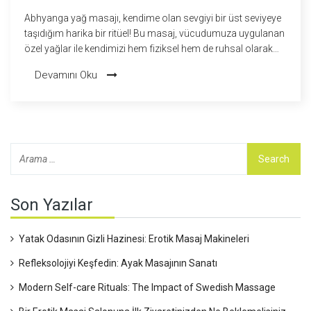
Abhyanga yağ masajı, kendime olan sevgiyi bir üst seviyeye
taşıdığım harika bir ritüel! Bu masaj, vücudumuza uygulanan
özel yağlar ile kendimizi hem fiziksel hem de ruhsal olarak
yeniliyoruz. Hem dinlendirici hem de arındırıcı bir etkisi var. Ne
Devamını Oku
DIY projeleri ne de en sevdiğim çikolatalı kek, bu kadar
mükemmel ve huzur verici olamaz! Kısacası, Abhyanga yağ
masajı, kendimize olan sevgiyi artırmak ve bize iyi gelen
şeyleri yapmak için mükemmel bir seçenek.
Son Yazılar
Yatak Odasının Gizli Hazinesi: Erotik Masaj Makineleri
Refleksolojiyi Keşfedin: Ayak Masajının Sanatı
Modern Self-care Rituals: The Impact of Swedish Massage