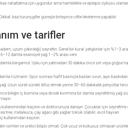
as rahatlatma için uygundur ama hamilelikte ve epilepsi öyküsü olanlar
Dikkat: bazı turunçgiller güneşle birleşince ciltte lekelenme yapabilir
anım ve tarifler
 badem, üzüm çekirdeği) seyreltin. Genel bir kural: yetişkinler için %1–3 ara
in 6–12 damla esansiyel yağ 1–2% arası verir.
 4 damla bergamot. Uyku için yatmadan 30 dakika önce sırt veya göğse ha
 damla rozmarin. Spor sonrası hafif basınçla kasları ovun; aşırı baskıdan
ğ. Uzun süreli sürekli difüz etmek yerine 30–60 dakikalık periyotlar terci
ce bileğin iç kısmına veya dirsek kıvrımına bir damla seyreltilmiş yağ sü
nmayın.
yağ kullanımından kaçının ve doktorunuza danışın. Çocuklar için seyreltme 
a tree, melaleuca, çay ağacı gibi yağlar toksik olabilir; evcil hayvan
iç kullanımdan kaçının.
atin isimleri ve üretici bilgisi olmalı. Çok ucuz ve kokusuz olmayan ürünle