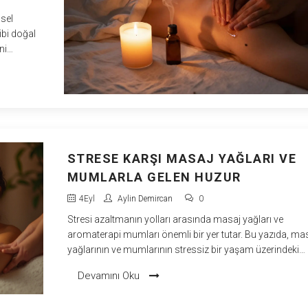
msel
ibi doğal
ni
 etki
STRESE KARŞI MASAJ YAĞLARI VE
MUMLARLA GELEN HUZUR
4
Eyl
Aylin Demircan
0
Stresi azaltmanın yolları arasında masaj yağları ve
aromaterapi mumları önemli bir yer tutar. Bu yazıda, ma
yağlarının ve mumlarının stressiz bir yaşam üzerindeki
etkilerini keşfedeceğiz. Hangi yağların ve mumların en etki
Devamını Oku
olduğunu ve bunları nasıl kullanabileceğinizi öğrenerek 
hayatınızda huzuru nasıl artırabileceğinize dair pratik bilg