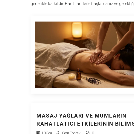
genellikle katkılıdır. Basit tariflerle başlamanız ve gerekt
MASAJ YAĞLARI VE MUMLARIN
RAHATLATICI ETKILERININ BILIM
TEMELLERI
10
Oca
Cem Toprak
0