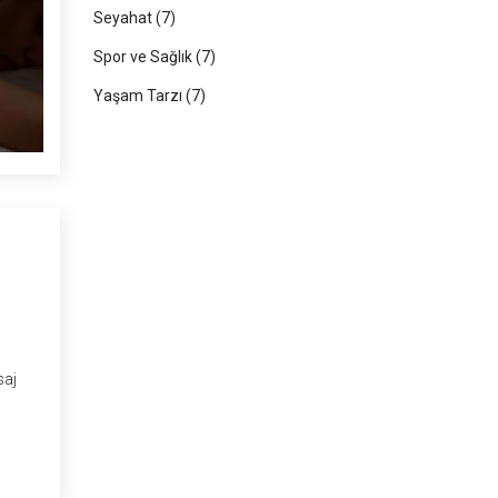
Seyahat
(7)
Spor ve Sağlık
(7)
Yaşam Tarzı
(7)
saj
li
günlük
iler