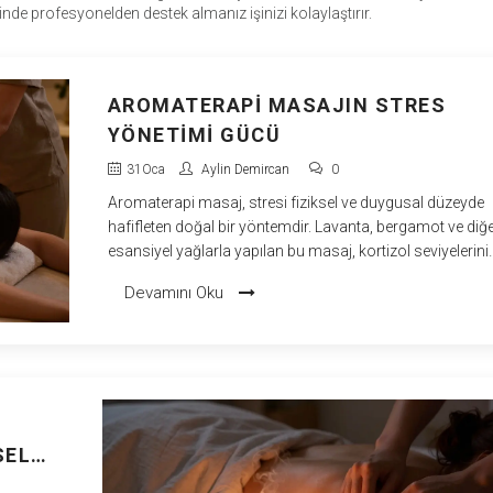
iğinde profesyonelden destek almanız işinizi kolaylaştırır.
AROMATERAPI MASAJIN STRES
YÖNETIMI GÜCÜ
31
Oca
Aylin Demircan
0
Aromaterapi masaj, stresi fiziksel ve duygusal düzeyde
hafifleten doğal bir yöntemdir. Lavanta, bergamot ve diğ
esansiyel yağlarla yapılan bu masaj, kortizol seviyelerini
düşürür ve huzur duygusunu artırır.
Devamını Oku
SEL