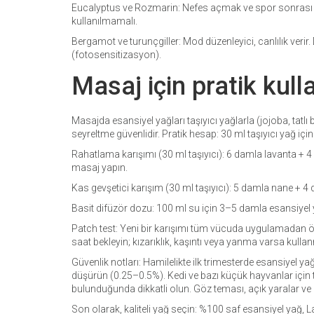
Eucalyptus ve Rozmarin: Nefes açmak ve spor sonrası k
kullanılmamalı.
Bergamot ve turunçgiller: Mod düzenleyici, canlılık verir. 
(fotosensitizasyon).
Masaj için pratik kull
Masajda esansiyel yağları taşıyıcı yağlarla (jojoba, tatlı
seyreltme güvenlidir. Pratik hesap: 30 ml taşıyıcı yağ iç
Rahatlama karışımı (30 ml taşıyıcı): 6 damla lavanta +
masaj yapın.
Kas gevşetici karışım (30 ml taşıyıcı): 5 damla nane + 4
Basit difüzör dozu: 100 ml su için 3–5 damla esansiyel ya
Patch test: Yeni bir karışımı tüm vücuda uygulamadan ön
saat bekleyin; kızarıklık, kaşıntı veya yanma varsa kulla
Güvenlik notları: Hamilelikte ilk trimesterde esansiyel 
düşürün (0.25–0.5%). Kedi ve bazı küçük hayvanlar için te
bulunduğunda dikkatli olun. Göz teması, açık yaralar ve 
Son olarak, kaliteli yağ seçin: %100 saf esansiyel yağ, L