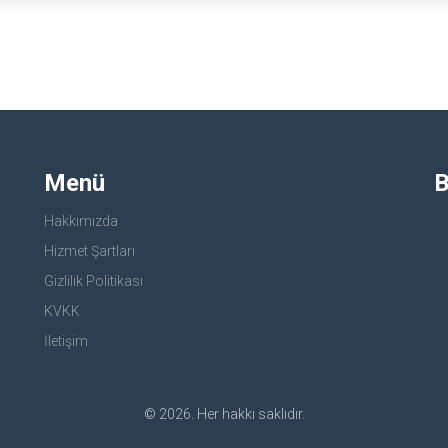
edineceksiniz.
Menü
B
Hakkımızda
Hizmet Şartları
Gizlilik Politikası
KVKK
İletişim
© 2026. Her hakkı saklıdır.