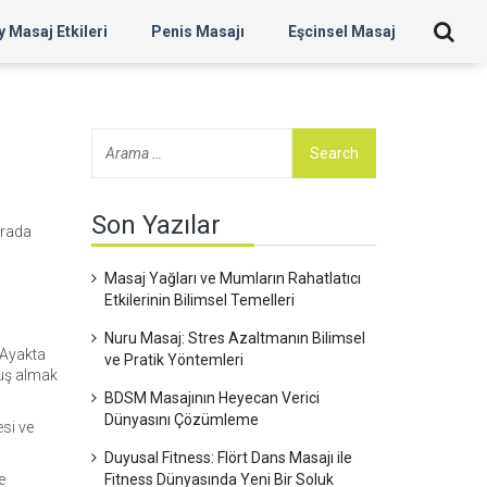
 Masaj Etkileri
Penis Masajı
Eşcinsel Masaj
Son Yazılar
urada
Masaj Yağları ve Mumların Rahatlatıcı
Etkilerinin Bilimsel Temelleri
Nuru Masaj: Stres Azaltmanın Bilimsel
 Ayakta
ve Pratik Yöntemleri
duş almak
BDSM Masajının Heyecan Verici
Dünyasını Çözümleme
esi ve
Duyusal Fitness: Flört Dans Masajı ile
e
Fitness Dünyasında Yeni Bir Soluk