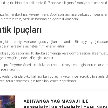
 ağırlık hissini alabilirsiniz. 5–7 saniye sıkıştırıp 3 saniye bırakma şekl
zaltır, hareket hissi ve enerji verir. Spor sonrası kısa perküsyon seanslar
hız tercih edin, özellikle hassas bölgelere dikkat edin.
tik ipuçları
on gibi narenciye ve nane uçucu yağları canlandırır. Bir taşıyıcı yağ (bada
in nefesler alın; nefes ritmi enerjiyi artırır.
ksolojisi, öğle sonrası 10 dakika abhyanga veya compression, akşamüstü
ler ve gün içindeki düşüşleri azaltır.
a profesyonel öneri almalı. Kronik hastalık veya varis gibi durumlar var
eden kaçının.
ulandığında uyku kalitesi, kan dolaşımı ve zihinsel açıklık gibi alanlarda
yin; farkı hissetmek için fazla beklemeniz gerekmez.
ABHYANGA YAĞ MASAJI ILE
BEDENINIZI VE ZIHNINIZI CANLANDI