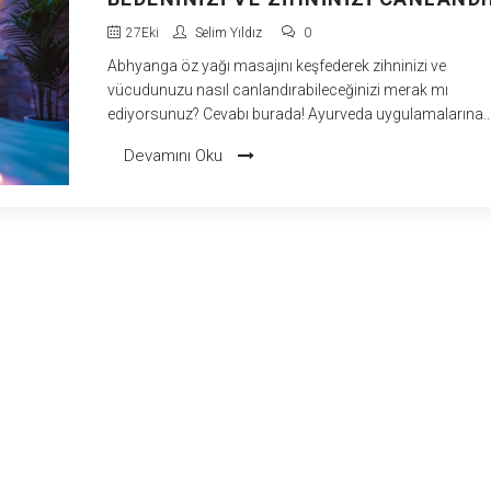
27
Eki
Selim Yıldız
0
Abhyanga öz yağı masajını keşfederek zihninizi ve
vücudunuzu nasıl canlandırabileceğinizi merak mı
ediyorsunuz? Cevabı burada! Ayurveda uygulamalarına
dayanan bu masaj, enerjinizi artırırken aynı zamanda deri
Devamını Oku
rahatlama sağlıyor. Deneyimlerim üzerinden, bu harika
masajın bana verdiği tüm faydaları sizinle paylaşacağım
Ayurveda'nın bu eski hediyesi üzerine daha fazla bilgi e
için okumaya devam edin.