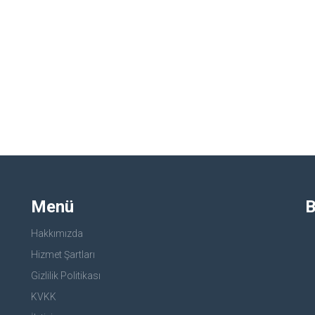
Menü
B
Hakkımızda
Hizmet Şartları
Gizlilik Politikası
KVKK