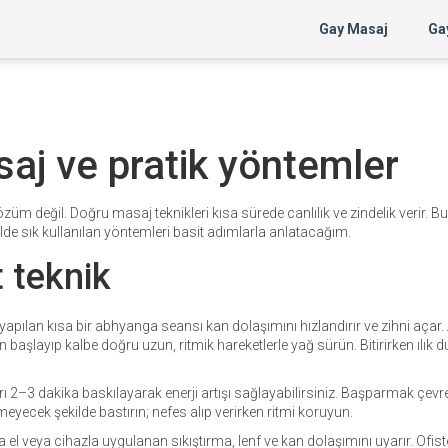
Gay Masaj
Gay
asaj ve pratik yöntemler
değil. Doğru masaj teknikleri kısa sürede canlılık ve zindelik verir. B
lde sık kullanılan yöntemleri basit adımlarla anlatacağım.
t teknik
apılan kısa bir abhyanga seansı kan dolaşımını hızlandırır ve zihni açar.
aşlayıp kalbe doğru uzun, ritmik hareketlerle yağ sürün. Bitirirken ılık 
arı 2–3 dakika baskılayarak enerji artışı sağlayabilirsiniz. Başparmak çevr
ermeyecek şekilde bastırın; nefes alıp verirken ritmi koruyun.
 el veya cihazla uygulanan sıkıştırma, lenf ve kan dolaşımını uyarır. Ofist