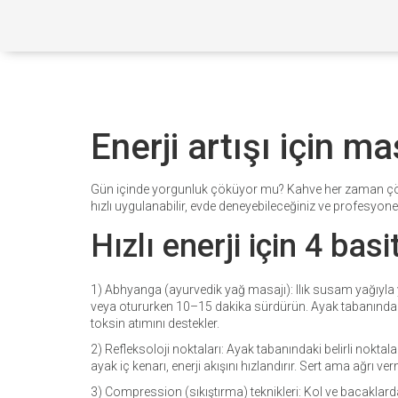
Enerji artışı için m
Gün içinde yorgunluk çöküyor mu? Kahve her zaman çözüm 
hızlı uygulanabilir, evde deneyebileceğiniz ve profesyone
Hızlı enerji için 4 basi
1) Abhyanga (ayurvedik yağ masajı): Ilık susam yağıyla y
veya otururken 10–15 dakika sürdürün. Ayak tabanından b
toksin atımını destekler.
2) Refleksoloji noktaları: Ayak tabanındaki belirli noktal
ayak iç kenarı, enerji akışını hızlandırır. Sert ama ağrı v
3) Compression (sıkıştırma) teknikleri: Kol ve bacaklarda