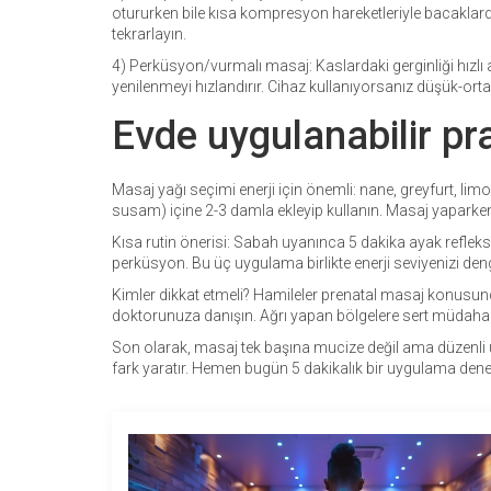
otururken bile kısa kompresyon hareketleriyle bacaklardaki
tekrarlayın.
4) Perküsyon/vurmalı masaj: Kaslardaki gerginliği hızlı a
yenilenmeyi hızlandırır. Cihaz kullanıyorsanız düşük-orta 
Evde uygulanabilir pra
Masaj yağı seçimi enerji için önemli: nane, greyfurt, lim
susam) içine 2-3 damla ekleyip kullanın. Masaj yaparken der
Kısa rutin önerisi: Sabah uyanınca 5 dakika ayak refle
perküsyon. Bu üç uygulama birlikte enerji seviyenizi denge
Kimler dikkat etmeli? Hamileler prenatal masaj konusund
doktorunuza danışın. Ağrı yapan bölgelere sert müdahal
Son olarak, masaj tek başına mucize değil ama düzenli uyg
fark yaratır. Hemen bugün 5 dakikalık bir uygulama dene