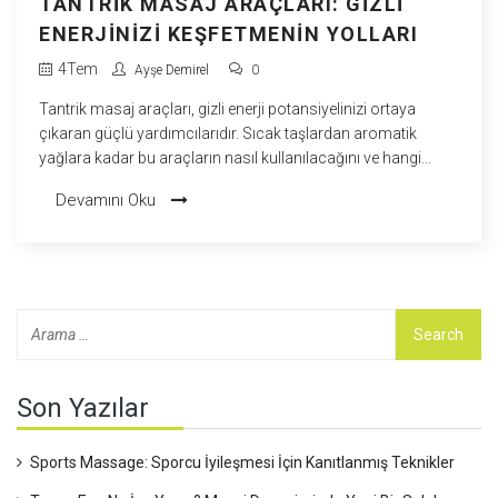
TANTRIK MASAJ ARAÇLARI: GIZLI
ENERJINIZI KEŞFETMENIN YOLLARI
4
Tem
Ayşe Demirel
0
Tantrik masaj araçları, gizli enerji potansiyelinizi ortaya
çıkaran güçlü yardımcılarıdır. Sıcak taşlardan aromatik
yağlara kadar bu araçların nasıl kullanılacağını ve hangi
ihtiyaçlara cevap verdiğini keşfedin.
Devamını Oku
Son Yazılar
Sports Massage: Sporcu İyileşmesi İçin Kanıtlanmış Teknikler