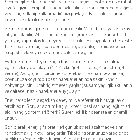
Seansa gitmeden önce ağır yemekten kaçının, bol su için ve rahat
kıyafet giyin. Terapistle kısaca beklentinizi, kronik bir rahatsızlığınız
veya ilaç kullanıp kullanmadığınızı paylaşın. Bu bilgiler seansın
güvenli ve etkili ilerlemesi için önemli.
Seans sonrası genelde dinlenme önerilir. Vücudun suya ve uykuya
ihtiyacı olabilir; 24 saat içinde bol su içmek ve mümkünse hafif
yürüyüş yapmak iyileşmeye yardımcı olur. Her uygulama herkeste
farklı tepki verir; aşırı baş dönmesi veya kötüleşme hissederseniz
terapistinizle veya doktorunuzla iletişime geçin.
Evde denemek isteyenler için basit öneriler: derin nefes alma
egzersizleriyle başlayın (4-4-4 tekniği: 4 sn nefes, 4 sn tutma, 4 sn
verme), Avuç içlerini birbirine sürterek ısıtın ve hafifçe alnınıza,
boynunuza koyun; bu basit hareketler anında sakinlik verir.
Abhyanga için ılık tahriş etmeyen yağlar (susam yağı gibi) kullanın
ve dairesel, nazik hareketlerle uygulayın.
Enerji terapilerini seçerken deneyimli ve referanslı bir uygulayıcı
tercih edin. Sorular sorun: Kaç yıllık tecrübesi var, hangi eğitimleri
aldı, hangi yöntemleri önerir? Güven, etkili bir seansta en önemli
unsur.
Son olarak, enerji şifa pratikleri günlük stresi azaltmak ve zihni
rahatlatmak için etkili araçlardır. Tıbbi bir sorununuz varsa önce
sağlık profesyoneline danışın. Küçük adımlarla başlayın;