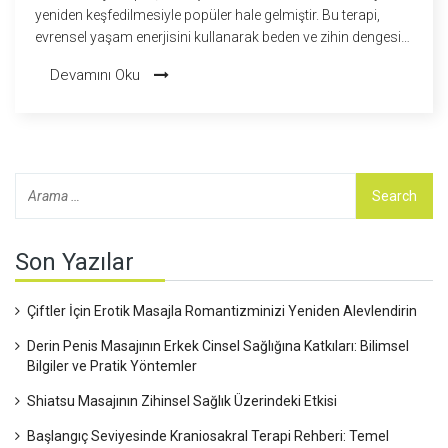
yeniden keşfedilmesiyle popüler hale gelmiştir. Bu terapi,
evrensel yaşam enerjisini kullanarak beden ve zihin dengesini
sağlamayı amaçlar. Yazımızda, Reiki'nin kökenleri, uygulama
Devamını Oku
yöntemleri ve faydaları gibi konuları ele alacağız. Reiki,
yalnızca fiziksel sağlık değil, ruhsal denge iç|n de etkili bir
çözüm sunar.
Son Yazılar
Çiftler İçin Erotik Masajla Romantizminizi Yeniden Alevlendirin
Derin Penis Masajının Erkek Cinsel Sağlığına Katkıları: Bilimsel
Bilgiler ve Pratik Yöntemler
Shiatsu Masajının Zihinsel Sağlık Üzerindeki Etkisi
Başlangıç Seviyesinde Kraniosakral Terapi Rehberi: Temel