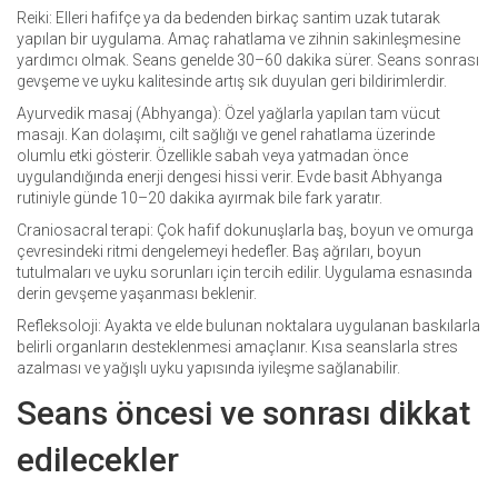
Reiki: Elleri hafifçe ya da bedenden birkaç santim uzak tutarak
yapılan bir uygulama. Amaç rahatlama ve zihnin sakinleşmesine
yardımcı olmak. Seans genelde 30–60 dakika sürer. Seans sonrası
gevşeme ve uyku kalitesinde artış sık duyulan geri bildirimlerdir.
Ayurvedik masaj (Abhyanga): Özel yağlarla yapılan tam vücut
masajı. Kan dolaşımı, cilt sağlığı ve genel rahatlama üzerinde
olumlu etki gösterir. Özellikle sabah veya yatmadan önce
uygulandığında enerji dengesi hissi verir. Evde basit Abhyanga
rutiniyle günde 10–20 dakika ayırmak bile fark yaratır.
Craniosacral terapi: Çok hafif dokunuşlarla baş, boyun ve omurga
çevresindeki ritmi dengelemeyi hedefler. Baş ağrıları, boyun
tutulmaları ve uyku sorunları için tercih edilir. Uygulama esnasında
derin gevşeme yaşanması beklenir.
Refleksoloji: Ayakta ve elde bulunan noktalara uygulanan baskılarla
belirli organların desteklenmesi amaçlanır. Kısa seanslarla stres
azalması ve yağışlı uyku yapısında iyileşme sağlanabilir.
Seans öncesi ve sonrası dikkat
edilecekler