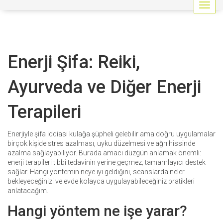
G
e
z
i
n
Enerji Şifa: Reiki,
m
e
y
Ayurveda ve Diğer Enerji
i
a
Terapileri
ç
/
k
Enerjiyle şifa iddiası kulağa şüpheli gelebilir ama doğru uygulamalar
a
birçok kişide stres azalması, uyku düzelmesi ve ağrı hissinde
p
azalma sağlayabiliyor. Burada amacı düzgün anlamak önemli:
a
enerji terapileri tıbbi tedavinin yerine geçmez; tamamlayıcı destek
t
sağlar. Hangi yöntemin neye iyi geldiğini, seanslarda neler
bekleyeceğinizi ve evde kolayca uygulayabileceğiniz pratikleri
anlatacağım.
Hangi yöntem ne işe yarar?