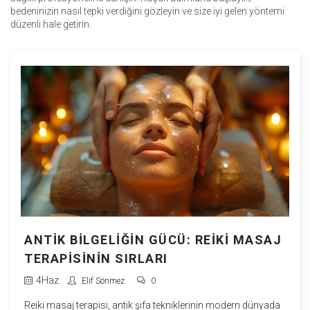
bedeninizin nasıl tepki verdiğini gözleyin ve size iyi gelen yöntemi
düzenli hale getirin.
ANTIK BILGELIĞIN GÜCÜ: REIKI MASAJ
TERAPISININ SIRLARI
4
Haz
Elif Sönmez
0
Reiki masaj terapisi, antik şifa tekniklerinin modern dünyada