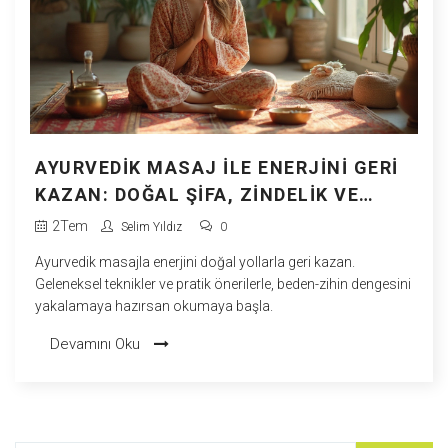
AYURVEDIK MASAJ ILE ENERJINI GERI
KAZAN: DOĞAL ŞIFA, ZINDELIK VE
RAHATLAMA
2
Tem
Selim Yıldız
0
Ayurvedik masajla enerjini doğal yollarla geri kazan.
Geleneksel teknikler ve pratik önerilerle, beden-zihin dengesini
yakalamaya hazırsan okumaya başla.
Devamını Oku