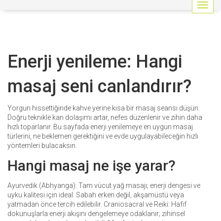
G
e
z
i
n
Enerji yenileme: Hangi
m
e
y
masaj seni canlandırır?
i
a
ç
Yorgun hissettiğinde kahve yerine kısa bir masaj seansı düşün.
/
Doğru teknikle kan dolaşımı artar, nefes düzenlenir ve zihin daha
k
hızlı toparlanır. Bu sayfada enerji yenilemeye en uygun masaj
a
türlerini, ne beklemen gerektiğini ve evde uygulayabileceğin hızlı
p
yöntemleri bulacaksın.
a
Hangi masaj ne işe yarar?
t
Ayurvedik (Abhyanga): Tam vücut yağ masajı; enerji dengesi ve
uyku kalitesi için ideal. Sabah erken değil, akşamüstü veya
yatmadan önce tercih edilebilir. Craniosacral ve Reiki: Hafif
dokunuşlarla enerji akışını dengelemeye odaklanır; zihinsel