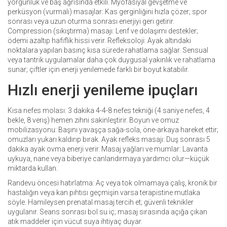
yorgunluk ve baş ağrısında etkili. Myofasiyal gevşetme ve
perküsyon (vurmalı) masajlar: Kas gerginliğini hızla çözer; spor
sonrası veya uzun oturma sonrası enerjiyi geri getirir.
Compression (sıkıştırma) masajı: Lenf ve dolaşımı destekler;
ödemi azaltıp hafiflik hissi verir. Refleksoloji: Ayak altındaki
noktalara yapılan basınç kısa sürede rahatlama sağlar. Sensual
veya tantrik uygulamalar daha çok duygusal yakınlık ve rahatlama
sunar; çiftler için enerji yenilemede farklı bir boyut katabilir.
Hızlı enerji yenileme ipuçları
Kısa nefes molası: 3 dakika 4-4-8 nefes tekniği (4 saniye nefes, 4
bekle, 8 veriş) hemen zihni sakinleştirir. Boyun ve omuz
mobilizasyonu: Başını yavaşça sağa-sola, öne-arkaya hareket ettir;
omuzları yukarı kaldırıp bırak. Ayak refleks masajı: Duş sonrası 5
dakika ayak ovma enerji verir. Masaj yağları ve mumlar: Lavanta
uykuya, nane veya biberiye canlandırmaya yardımcı olur—küçük
miktarda kullan.
Randevu öncesi hatırlatma: Aç veya tok olmamaya çalış, kronik bir
hastalığın veya kan pıhtısı geçmişin varsa terapistine mutlaka
söyle. Hamileysen prenatal masaj tercih et; güvenli teknikler
uygulanır. Seans sonrası bol su iç; masaj sırasında açığa çıkan
atık maddeler için vücut suya ihtiyaç duyar.