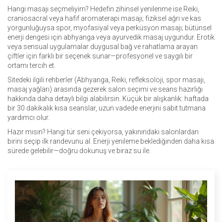
Hangi masajı seçmeliyim? Hedefin zihinsel yenilenme ise Reiki,
craniosacral veya hafif aromaterapi masajı; fiziksel ağrı ve kas
yorgunluğuysa spor, myofasiyal veya perküsyon masajı; bütünsel
enerji dengesi için abhyanga veya ayurvedik masaj uygundur. Erotik
veya sensual uygulamalar duygusal bağ ve rahatlama arayan
çiftler için farklı bir seçenek sunar—profesyonel ve saygılı bir
ortamı tercih et.
Sitedeki ilgili rehberler (Abhyanga, Reiki, refleksoloji, spor masajı,
masaj yağları) arasında gezerek salon seçimi ve seans hazırlığı
hakkında daha detaylı bilgi alabilirsin. Küçük bir alışkanlık: haftada
bir 30 dakikalık kısa seanslar, uzun vadede enerjini sabit tutmana
yardımcı olur.
Hazır mısın? Hangi tür seni çekiyorsa, yakınındaki salonlardan
birini seçip ilk randevunu al. Enerji yenileme beklediğinden daha kısa
sürede gelebilir—doğru dokunuş ve biraz su ile.