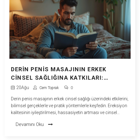
DERIN PENIS MASAJININ ERKEK
CINSEL SAĞLIĞINA KATKILARI:
BILIMSEL BILGILER VE PRATIK
20
Ağu
Cem Toprak
0
YÖNTEMLER
Derin penis masajının erkek cinsel sağlığı üzerindeki etkilerini,
bilimsel gerçeklerle ve pratik yöntemlerle keşfedin. Ereksiyon
kalitesinin iyileştirilmesi, hassasiyetin artması ve cinsel
performans üzerindeki olumlu sonuçları hakkında en güncel
Devamını Oku
rehber.