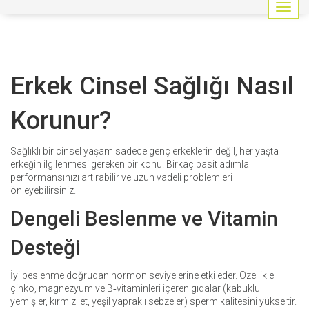
G
e
z
i
n
Erkek Cinsel Sağlığı Nasıl
m
e
y
Korunur?
i
a
ç
Sağlıklı bir cinsel yaşam sadece genç erkeklerin değil, her yaşta
/
erkeğin ilgilenmesi gereken bir konu. Birkaç basit adımla
k
performansınızı artırabilir ve uzun vadeli problemleri
a
önleyebilirsiniz.
p
Dengeli Beslenme ve Vitamin
a
t
Desteği
İyi beslenme doğrudan hormon seviyelerine etki eder. Özellikle
çinko, magnezyum ve B‑vitaminleri içeren gıdalar (kabuklu
yemişler, kırmızı et, yeşil yapraklı sebzeler) sperm kalitesini yükseltir.