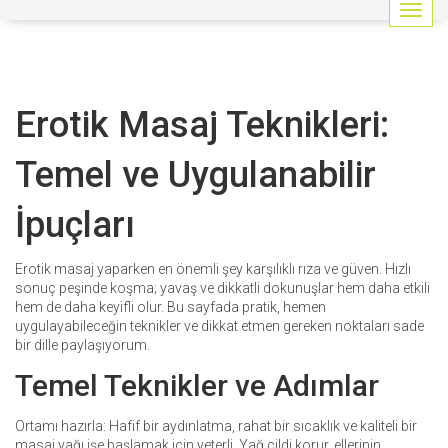
G
e
z
i
n
Erotik Masaj Teknikleri:
m
e
y
Temel ve Uygulanabilir
i
a
İpuçları
ç
/
k
Erotik masaj yaparken en önemli şey karşılıklı rıza ve güven. Hızlı
a
sonuç peşinde koşma; yavaş ve dikkatli dokunuşlar hem daha etkili
p
hem de daha keyifli olur. Bu sayfada pratik, hemen
a
uygulayabileceğin teknikler ve dikkat etmen gereken noktaları sade
t
bir dille paylaşıyorum.
Temel Teknikler ve Adımlar
Ortamı hazırla: Hafif bir aydınlatma, rahat bir sıcaklık ve kaliteli bir
masaj yağı işe başlamak için yeterli. Yağ cildi korur, ellerinin