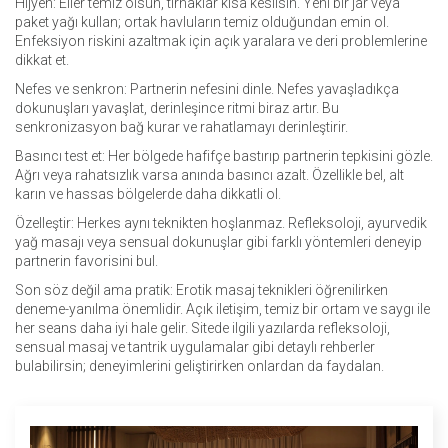
Hijyen: Eller temiz olsun, tırnaklar kısa kesilsin. Yeni bir jar veya
paket yağı kullan; ortak havluların temiz olduğundan emin ol.
Enfeksiyon riskini azaltmak için açık yaralara ve deri problemlerine
dikkat et.
Nefes ve senkron: Partnerin nefesini dinle. Nefes yavaşladıkça
dokunuşları yavaşlat, derinleşince ritmi biraz artır. Bu
senkronizasyon bağ kurar ve rahatlamayı derinleştirir.
Basıncı test et: Her bölgede hafifçe bastırıp partnerin tepkisini gözle.
Ağrı veya rahatsızlık varsa anında basıncı azalt. Özellikle bel, alt
karın ve hassas bölgelerde daha dikkatli ol.
Özelleştir: Herkes aynı teknikten hoşlanmaz. Refleksoloji, ayurvedik
yağ masajı veya sensual dokunuşlar gibi farklı yöntemleri deneyip
partnerin favorisini bul.
Son söz değil ama pratik: Erotik masaj teknikleri öğrenilirken
deneme-yanılma önemlidir. Açık iletişim, temiz bir ortam ve saygı ile
her seans daha iyi hale gelir. Sitede ilgili yazılarda refleksoloji,
sensual masaj ve tantrik uygulamalar gibi detaylı rehberler
bulabilirsin; deneyimlerini geliştirirken onlardan da faydalan.