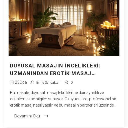
DUYUSAL MASAJIN İNCELIKLERI:
UZMANINDAN EROTIK MASAJ
TEKNIKLERI
23
Oca
Emre Sancaktar
0
Bu makale, duyusal masaj tekniklerine dair ayrıntılı ve
derinlemesine bilgiler sunuyor. Okuyuculara, profesyonel bir
erotik masaj nasıl yapılır ve bu masajın partnerleri üzerindeki
etkileri gibi konularda uygulamalı öneriler getiriliyor. Masajın
Devamını Oku
fizyolojik yararlarının yanı sıra, duygusal yakınlık ve
rahatlama hissini arttırma gibi avantajları da ele alınıyor.