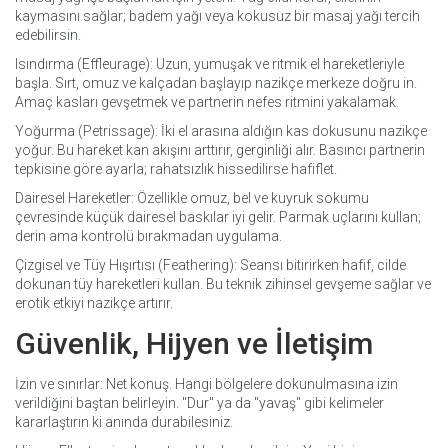
kaymasını sağlar; badem yağı veya kokusuz bir masaj yağı tercih
edebilirsin.
Isındırma (Effleurage): Uzun, yumuşak ve ritmik el hareketleriyle
başla. Sırt, omuz ve kalçadan başlayıp nazikçe merkeze doğru in.
Amaç kasları gevşetmek ve partnerin nefes ritmini yakalamak.
Yoğurma (Petrissage): İki el arasına aldığın kas dokusunu nazikçe
yoğur. Bu hareket kan akışını arttırır, gerginliği alır. Basıncı partnerin
tepkisine göre ayarla; rahatsızlık hissedilirse hafiflet.
Dairesel Hareketler: Özellikle omuz, bel ve kuyruk sokumu
çevresinde küçük dairesel baskılar iyi gelir. Parmak uçlarını kullan;
derin ama kontrolü bırakmadan uygulama.
Çizgisel ve Tüy Hışırtısı (Feathering): Seansı bitirirken hafif, cilde
dokunan tüy hareketleri kullan. Bu teknik zihinsel gevşeme sağlar ve
erotik etkiyi nazikçe artırır.
Güvenlik, Hijyen ve İletişim
İzin ve sınırlar: Net konuş. Hangi bölgelere dokunulmasına izin
verildiğini baştan belirleyin. "Dur" ya da "yavaş" gibi kelimeler
kararlaştırın ki anında durabilesiniz.