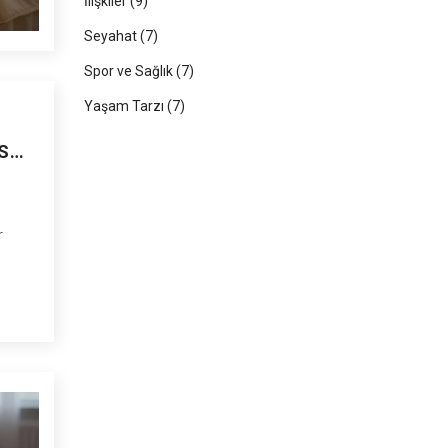
İlişkiler
(9)
Seyahat
(7)
Spor ve Sağlık
(7)
Yaşam Tarzı
(7)
S
r