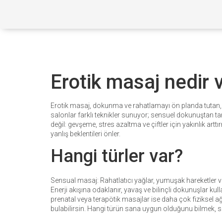
Erotik masaj nedir 
Erotik masaj, dokunma ve rahatlamayı ön planda tutan,
salonlar farklı teknikler sunuyor; sensuel dokunuştan t
değil: gevşeme, stres azaltma ve çiftler için yakınlık art
yanlış beklentileri önler.
Hangi türler var?
Sensual masaj: Rahatlatıcı yağlar, yumuşak hareketler ve
Enerji akışına odaklanır, yavaş ve bilinçli dokunuşlar kull
prenatal veya terapötik masajlar ise daha çok fiziksel a
bulabilirsin. Hangi türün sana uygun olduğunu bilmek, se