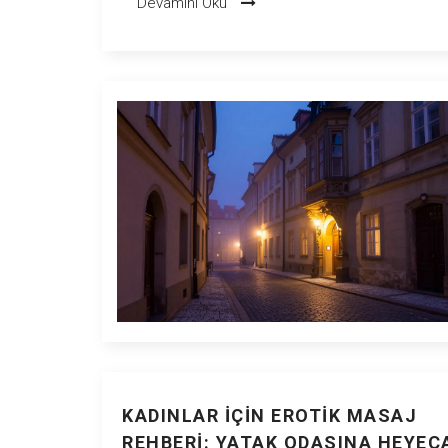
Devamını Oku
KADINLAR İÇIN EROTIK MASAJ
REHBERI: YATAK ODASINA HEYEC