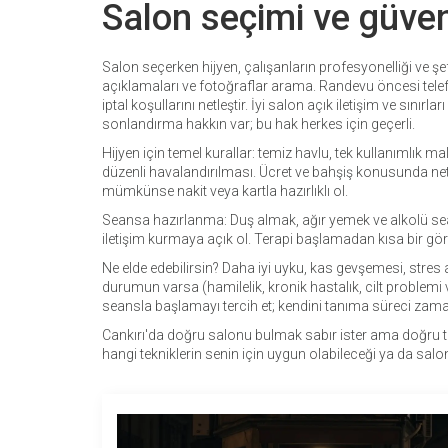
Salon seçimi ve güven
Salon seçerken hijyen, çalışanların profesyonelliği ve şe
açıklamaları ve fotoğraflar arama. Randevu öncesi telef
iptal koşullarını netleştir. İyi salon açık iletişim ve sın
sonlandırma hakkın var; bu hak herkes için geçerli.
Hijyen için temel kurallar: temiz havlu, tek kullanımlık 
düzenli havalandırılması. Ücret ve bahşiş konusunda ne
mümkünse nakit veya kartla hazırlıklı ol.
Seansa hazırlanma: Duş almak, ağır yemek ve alkolü sean
iletişim kurmaya açık ol. Terapi başlamadan kısa bir görü
Ne elde edebilirsin? Daha iyi uyku, kas gevşemesi, stres a
durumun varsa (hamilelik, kronik hastalık, cilt problemi 
seansla başlamayı tercih et; kendini tanıma süreci zaman
Cankırı'da doğru salonu bulmak sabır ister ama doğru te
hangi tekniklerin senin için uygun olabileceği ya da sal