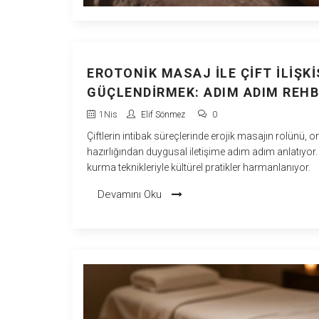
EROTONIK MASAJ ILE ÇIFT İLIŞKI
GÜÇLENDIRMEK: ADIM ADIM REH
1
Nis
Elif Sönmez
0
Çiftlerin intibak süreçlerinde erojik masajın rolünü, 
hazırlığından duygusal iletişime adım adım anlatıyor
kurma teknikleriyle kültürel pratikler harmanlanıyor.
Devamını Oku