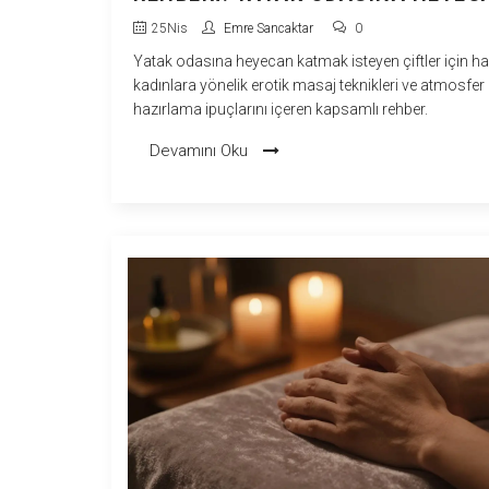
KATMANIN YOLLARI
25
Nis
Emre Sancaktar
0
Yatak odasına heyecan katmak isteyen çiftler için ha
kadınlara yönelik erotik masaj teknikleri ve atmosfer
hazırlama ipuçlarını içeren kapsamlı rehber.
Devamını Oku