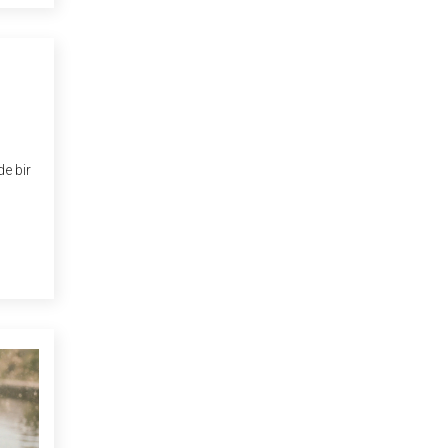
de bir
le