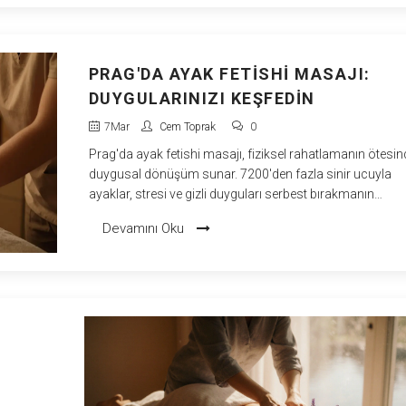
PRAG'DA AYAK FETISHI MASAJI:
DUYGULARINIZI KEŞFEDIN
7
Mar
Cem Toprak
0
Prag'da ayak fetishi masajı, fiziksel rahatlamanın ötesin
duygusal dönüşüm sunar. 7200'den fazla sinir ucuyla
ayaklar, stresi ve gizli duyguları serbest bırakmanın
anahtarıdır. Güvenilir merkezler ve profesyonel terapistler
Devamını Oku
birlikte, bu deneyim sadece bir masaj değil, bir içsel keşif
yolculuğudur.