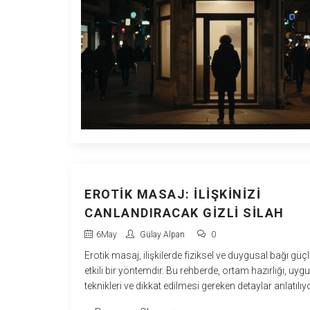
EROTIK MASAJ: İLIŞKINIZI
CANLANDIRACAK GIZLI SILAH
6
May
Gülay Alpan
0
Erotik masaj, ilişkilerde fiziksel ve duygusal bağı güç
etkili bir yöntemdir. Bu rehberde, ortam hazırlığı, uy
teknikleri ve dikkat edilmesi gereken detaylar anlatılıyo