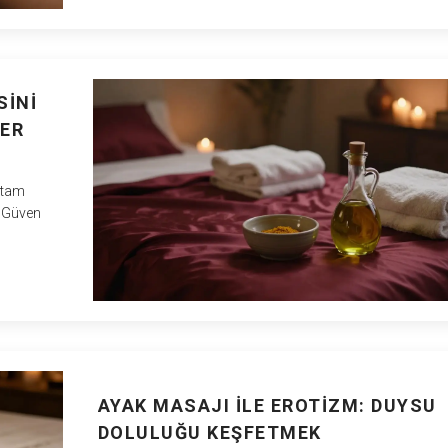
SINI
BER
ortam
. Güven
AYAK MASAJI ILE EROTIZM: DUYSU
DOLULUĞU KEŞFETMEK