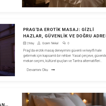
PRAG'DA EROTIK MASAJ: GIZLI
HAZLAR, GÜVENLIK VE DOĞRU ADRE
BULMA REHBERI
2
May
Gizem Tekkal
0
Prag'da erotik masaj deneyimini güvenli ve keyifli hale
getirmek için kapsamlı bir rehber. Yasal çerçeve, güvenili
mekan seçimi, kültürel ipuçları ve Tantra alternatifleri
hakkında pratik bilgiler.
Devamını Oku
AN