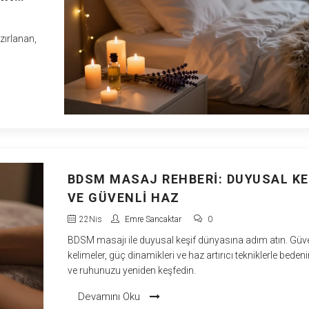
zırlanan,
BDSM MASAJ REHBERI: DUYUSAL KE
VE GÜVENLI HAZ
22
Nis
Emre Sancaktar
0
BDSM masajı ile duyusal keşif dünyasına adım atın. Güve
kelimeler, güç dinamikleri ve haz artırıcı tekniklerle bedeni
ve ruhunuzu yeniden keşfedin.
Devamını Oku