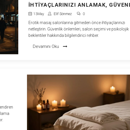
İHTIYAÇLARINIZI ANLAMAK, GÜVEN
VE GERÇEKÇI BEKLENTILER
13
May
Elif Sönmez
0
Erotik masaj salonlarına gitmeden önce ihtiyaçlarınızı
netleştirin. Güvenlik önlemleri, salon seçimi ve psikolojik
beklentiler hakkında bilgilendirici rehber.
Devamını Oku
lendiren
gulama
r.