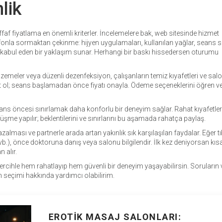
lik
ffaf fiyatlama en önemli kriterler. İncelemelere bak, web sitesinde hizmet
onla sormaktan çekinme: hijyen uygulamaları, kullanılan yağlar, seans s
ırları kabul eden bir yaklaşım sunar. Herhangi bir baskı hissedersen oturumu
malzemeler veya düzenli dezenfeksiyon, çalışanların temiz kıyafetleri ve sa
t ol; seans başlamadan önce fiyatı onayla. Ödeme seçeneklerini öğren v
s öncesi sınırlamak daha konforlu bir deneyim sağlar. Rahat kıyafetlerle
şme yapılır; beklentilerini ve sınırlarını bu aşamada rahatça paylaş.
zalması ve partnerle arada artan yakınlık sık karşılaşılan faydalar. Eğer tı
vb.), önce doktoruna danış veya salonu bilgilendir. İlk kez deniyorsan kısa
 alır.
rcihle hem rahatlayıp hem güvenli bir deneyim yaşayabilirsin. Soruların 
on seçimi hakkında yardımcı olabilirim.
EROTIK MASAJ SALONLARI: