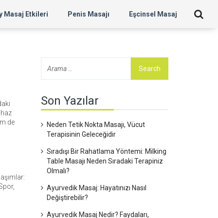
 Masaj Etkileri
Penis Masajı
Eşcinsel Masaj
Son Yazılar
daki
 haz
hem de
Neden Tetik Nokta Masajı, Vücut
Terapisinin Geleceğidir
Sıradışı Bir Rahatlama Yöntemi: Milking
Table Masajı Neden Sıradaki Terapiniz
Olmalı?
laşımlar:
 Spor,
Ayurvedik Masaj: Hayatınızı Nasıl
Değiştirebilir?
Ayurvedik Masaj Nedir? Faydaları,