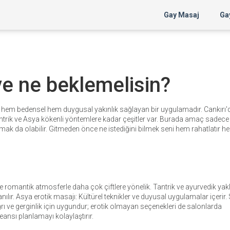
Gay Masaj
Gay
ve ne beklemelisin?
 hem bedensel hem duygusal yakınlık sağlayan bir uygulamadır. Cankırı'
antrik ve Asya kökenli yöntemlere kadar çeşitler var. Burada amaç sadece
tırmak da olabilir. Gitmeden önce ne istediğini bilmek seni hem rahatlatır 
 romantik atmosferle daha çok çiftlere yönelik. Tantrik ve ayurvedik yak
anılır. Asya erotik masajı: Kültürel teknikler ve duyusal uygulamalar içerir.
ğrı ve gerginlik için uygundur; erotik olmayan seçenekleri de salonlarda
ansı planlamayı kolaylaştırır.