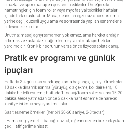
cihazlar ve spor masajı en çok tercih edilenler. Örneğin sıkı
hamstringler için foam roller veya myofasiyal teknikler haftalar
içinde fark oluşturabilir. Masaj seansları egzersiz öncesi ısınma
yerine değil, düzenli uygulama ve sonrasında yapılan esnemelerle
birleşince etkili olur.
Unutma: masaj ağrıyı tamamen yok etmez, ama hareket aralığını
artırmak ve kaslardaki düğümlenmeyi azaltmak için hızlı bir
yardımcıdır. Kronik bir sorunun varsa önce fizyoterapiste danış.
Pratik ev programı ve günlük
ipuçları
Haftada 3-4 gün kısa süreli uygulama başlangıç için iyi. Örnek plan:
10 dakika dinamik ısınma (yürüyüş, diz çekme, kol daireleri), 10
dakika hedefli esneme, haftada 1 masaj/foam roller seansı 15-20
dakika. Gece yatmadan önce 5 dakika hafif esneme de hareket
kabiliyetini korumaya yardımcı olur.
Basit esneme örnekleri (her biri 30-60 saniye, 2-3 tekrar):
- Hamstring: yerde bir bacağı düz tut, diğerini dizden bükerek yukarı
çek. Hafif gerilme hisset.