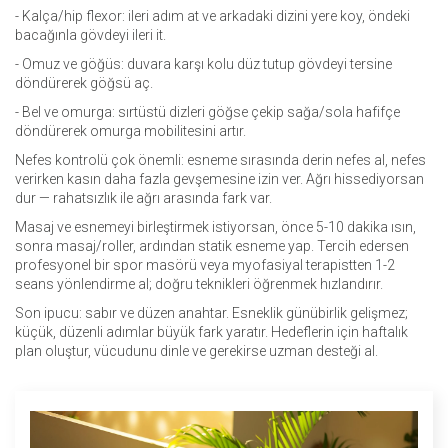
- Kalça/hip flexor: ileri adım at ve arkadaki dizini yere koy, öndeki
bacağınla gövdeyi ileri it.
- Omuz ve göğüs: duvara karşı kolu düz tutup gövdeyi tersine
döndürerek göğsü aç.
- Bel ve omurga: sırtüstü dizleri göğse çekip sağa/sola hafifçe
döndürerek omurga mobilitesini artır.
Nefes kontrolü çok önemli: esneme sırasında derin nefes al, nefes
verirken kasın daha fazla gevşemesine izin ver. Ağrı hissediyorsan
dur — rahatsızlık ile ağrı arasında fark var.
Masaj ve esnemeyi birleştirmek istiyorsan, önce 5-10 dakika ısın,
sonra masaj/roller, ardından statik esneme yap. Tercih edersen
profesyonel bir spor masörü veya myofasiyal terapistten 1-2
seans yönlendirme al; doğru teknikleri öğrenmek hızlandırır.
Son ipucu: sabır ve düzen anahtar. Esneklik günübirlik gelişmez;
küçük, düzenli adımlar büyük fark yaratır. Hedeflerin için haftalık
plan oluştur, vücudunu dinle ve gerekirse uzman desteği al.