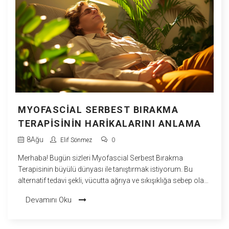
MYOFASCIAL SERBEST BIRAKMA
TERAPISININ HARIKALARINI ANLAMA
8
Ağu
Elif Sönmez
0
Merhaba! Bugün sizleri Myofascial Serbest Bırakma
Terapisinin büyülü dünyası ile tanıştırmak istiyorum. Bu
alternatif tedavi şekli, vücutta ağrıya ve sıkışıklığa sebep olan
fasiya katmanının gevşetilmesine yardımcı oluyor. Fasiyalar,
Devamını Oku
vücutta enerji akışını düzenleyen bir tür ağ gibi işlev
görüyorlar. Bu terapi sayesinde ağrılarımızı yönetebilir,
esnekliğimizi artırabilir ve daha sağlıklı bir yaşam sürebiliriz.