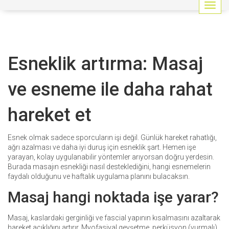
G
e
z
i
n
Esneklik artırma: Masaj
m
e
y
ve esneme ile daha rahat
i
a
hareket et
ç
/
k
Esnek olmak sadece sporcuların işi değil. Günlük hareket rahatlığı,
a
ağrı azalması ve daha iyi duruş için esneklik şart. Hemen işe
p
yarayan, kolay uygulanabilir yöntemler arıyorsan doğru yerdesin.
a
Burada masajın esnekliği nasıl desteklediğini, hangi esnemelerin
t
faydalı olduğunu ve haftalık uygulama planını bulacaksın.
Masaj hangi noktada işe yarar?
Masaj, kaslardaki gerginliği ve fascial yapının kısalmasını azaltarak
hareket açıklığını artırır. Myofasiyal gevşetme, perküsyon (vurmalı)