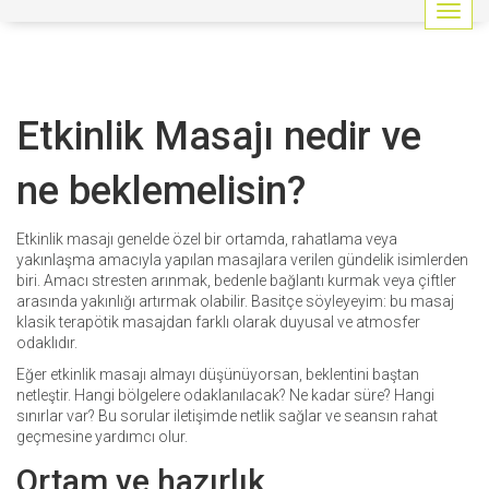
G
e
z
i
n
Etkinlik Masajı nedir ve
m
e
y
ne beklemelisin?
i
a
ç
Etkinlik masajı genelde özel bir ortamda, rahatlama veya
/
yakınlaşma amacıyla yapılan masajlara verilen gündelik isimlerden
k
biri. Amacı stresten arınmak, bedenle bağlantı kurmak veya çiftler
a
arasında yakınlığı artırmak olabilir. Basitçe söyleyeyim: bu masaj
p
klasik terapötik masajdan farklı olarak duyusal ve atmosfer
a
odaklıdır.
t
Eğer etkinlik masajı almayı düşünüyorsan, beklentini baştan
netleştir. Hangi bölgelere odaklanılacak? Ne kadar süre? Hangi
sınırlar var? Bu sorular iletişimde netlik sağlar ve seansın rahat
geçmesine yardımcı olur.
Ortam ve hazırlık