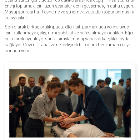
Seans süresi genelde 20–60 dakika arasında değişir. Kısa seanslar
enerji toplamak için, uzun seanslar derin gevşeme için daha uygun.
Masaj sonrası hafif esneme ve su içmek, vücudun toparlanmasını
kolaylaştırır.
Son olarak birkaç pratik ipucu: elleri ısıt, parmak ucu yerine avuç
içini kullanmaya çalış, ritmi sabit tut ve nefes almaya odaklan. Eğer
çift olarak uyguluyorsanız, sırayla masaj yaparak karşılıklı fayda
sağlayın. Güvenli, rahat ve net iletişimli bir ortam her zaman en iyi
sonucu verir.