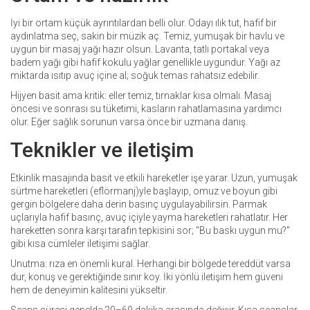
İyi bir ortam küçük ayrıntılardan belli olur. Odayı ılık tut, hafif bir
aydınlatma seç, sakin bir müzik aç. Temiz, yumuşak bir havlu ve
uygun bir masaj yağı hazır olsun. Lavanta, tatlı portakal veya
badem yağı gibi hafif kokulu yağlar genellikle uygundur. Yağı az
miktarda ısıtıp avuç içine al; soğuk temas rahatsız edebilir.
Hijyen basit ama kritik: eller temiz, tırnaklar kısa olmalı. Masaj
öncesi ve sonrası su tüketimi, kasların rahatlamasına yardımcı
olur. Eğer sağlık sorunun varsa önce bir uzmana danış.
Teknikler ve iletişim
Etkinlik masajında basit ve etkili hareketler işe yarar. Uzun, yumuşak
sürtme hareketleri (eflörmanj)yle başlayıp, omuz ve boyun gibi
gergin bölgelere daha derin basınç uygulayabilirsin. Parmak
uçlarıyla hafif basınç, avuç içiyle yayma hareketleri rahatlatır. Her
hareketten sonra karşı tarafın tepkisini sor; "Bu baskı uygun mu?"
gibi kısa cümleler iletişimi sağlar.
Unutma: rıza en önemli kural. Herhangi bir bölgede tereddüt varsa
dur, konuş ve gerektiğinde sınır koy. İki yönlü iletişim hem güveni
hem de deneyimin kalitesini yükseltir.