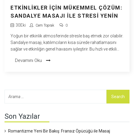
ETKINLIKLER İÇIN MÜKEMMEL ÇÖZÜM:
SANDALYE MASAJI İLE STRESI YENIN
30
Eki
Cem Toprak
0
Yoğun bir etkinlik atmosferinde stresle baş etmek zor olabilir.
Sandalye masajı, katılımcıların kısa sürede rahatlamasını
sağlar ve etkinliğin genel havasını iyileştirir. Bu hızlı ve etkili
masaj yöntemi, hem çalışanlar hem de konuklar için
Devamını Oku
mükemmel bir mola fırsatı sunar. Sandalye masajının nasıl
yapıldığı ve etkinliklerdeki faydaları hakkında detaylı bilgileri
bu yazıda bulabilirsiniz.
Son Yazılar
Romantizme Yeni Bir Bakış: Fransız Öpücüğü ile Masaj