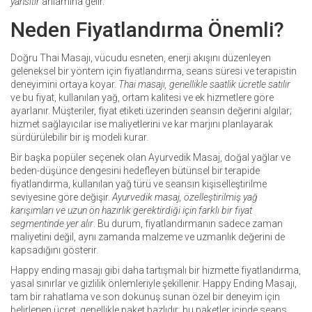
yansıtır
anlamına gelir.
Neden Fiyatlandırma Önemli?
Doğru
Thai Masajı
,
vücudu esneten, enerji akışını düzenleyen
geleneksel bir yöntem
için fiyatlandırma, seans süresi ve terapistin
deneyimini ortaya koyar.
Thai masajı, genellikle saatlik ücretle satılır
ve bu fiyat, kullanılan yağ, ortam kalitesi ve ek hizmetlere göre
ayarlanır. Müşteriler, fiyat etiketi üzerinden seansın değerini algılar;
hizmet sağlayıcılar ise maliyetlerini ve kar marjını planlayarak
sürdürülebilir bir iş modeli kurar.
Bir başka popüler seçenek olan
Ayurvedik Masaj
,
doğal yağlar ve
beden-düşünce dengesini hedefleyen bütünsel bir terapi
de
fiyatlandırma, kullanılan yağ türü ve seansın kişiselleştirilme
seviyesine göre değişir.
Ayurvedik masaj, özelleştirilmiş yağ
karışımları ve uzun ön hazırlık gerektirdiği için farklı bir fiyat
segmentinde yer alır
. Bu durum, fiyatlandırmanın sadece zaman
maliyetini değil, aynı zamanda malzeme ve uzmanlık değerini de
kapsadığını gösterir.
Happy ending masajı gibi daha tartışmalı bir hizmette fiyatlandırma,
yasal sınırlar ve gizlilik önlemleriyle şekillenir.
Happy Ending Masajı
,
tam bir rahatlama ve son dokunuş sunan özel bir deneyim
için
belirlenen ücret, genellikle paket bazlıdır; bu paketler içinde seans