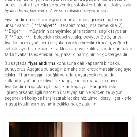
süresi, ekstra hizmetler ve güvenlik protokolleri bulunur. Dolayısıyla
fiyatlandırma, hizmetin risk ve sorumluluk düzeyini de yansıtır
.
Fiyatlandırma sürecinde göz önüne alınması gereken üç temel
unsur vardır: 1) **Maliyet** – terapist maaşı, malzeme, kira; 2)
**Değer** – müşterinin deneyimlediği rahatlama, sağlık faydaları;
3) **Pazar** – bölgedeki rekabet ve talep seviyesi. Bu üç unsur,
fiyatları hem aşağı hem de yukarı yönlendirebilir. Örneğin, yoğun bir
şehirde aynı hizmet için iki farklı salon, aynı kaliteyi sundukları halde
farklı fiyatlar talep edebilir; bu, pazar dinamiğinin bir göstergesidir.
Bu sayfada,
fiyatlandırma
konusuna dair kapsamlı bir bakış
sunuyoruz. Aşağıda bulacağınız makaleler; erotik masajın bağlayıcı
etkileri, Thai masajının sağlık yararları, Ayurvedik masajda
kullanılan yağların maliyeti ve happy ending masajının güvenli
fiyatlandırma ipuçları gibi başlıkları kapsıyor. Hangi teknikle
ilgileniyorsanız, ilgili hizmetin ücret yapısını ve bütçenize uygun
seçenekleri kolayca karşılaştırabileceksiniz. Şimdi, detaylı içeriklerle
masaj fiyatlandırmasının inceliklerine göz atalım.