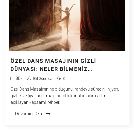
ÖZEL DANS MASAJININ GIZLI
DÜNYASI: NELER BILMENIZ
GEREKIYOR?
8
Eki
Elif Sönmez
0
Özel Dans Masajının ne olduğunu, randevu sürecini, hijyen,
gizlilik ve fiyatlandırma gibi kritik konuları adım adım
açıklayan kapsamlı rehber.
Devamını Oku