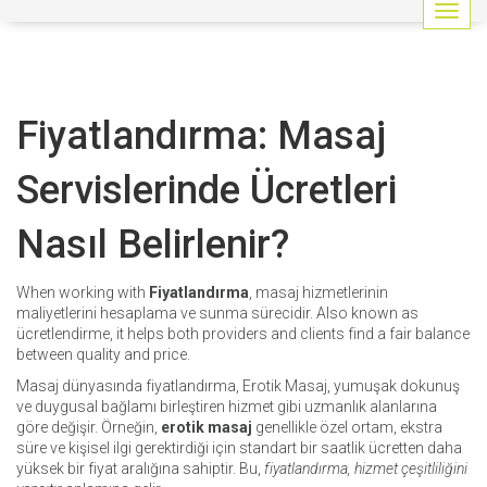
G
e
z
i
n
Fiyatlandırma: Masaj
m
e
y
Servislerinde Ücretleri
i
a
Nasıl Belirlenir?
ç
/
k
When working with
Fiyatlandırma
,
masaj hizmetlerinin
a
maliyetlerini hesaplama ve sunma sürecidir
. Also known as
p
ücretlendirme
, it helps both providers and clients find a fair balance
a
between quality and price.
t
Masaj dünyasında fiyatlandırma,
Erotik Masaj
,
yumuşak dokunuş
ve duygusal bağlamı birleştiren hizmet
gibi uzmanlık alanlarına
göre değişir. Örneğin,
erotik masaj
genellikle özel ortam, ekstra
süre ve kişisel ilgi gerektirdiği için standart bir saatlik ücretten daha
yüksek bir fiyat aralığına sahiptir. Bu,
fiyatlandırma, hizmet çeşitliliğini