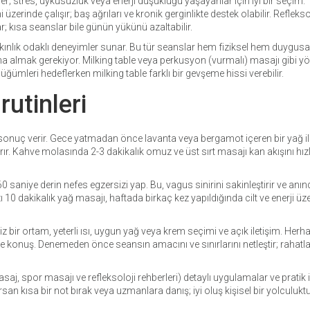
r; stres, uykusuzluk veya enerji düşüklüğü yaşayanlar için iyi bir seçim.
zerinde çalışır; baş ağrıları ve kronik gerginlikte destek olabilir. Refleks
; kısa seanslar bile günün yükünü azaltabilir.
kınlık odaklı deneyimler sunar. Bu tür seanslar hem fiziksel hem duygusa
lana almak gerekiyor. Milking table veya perkusyon (vurmalı) masajı gibi y
ümleri hedeflerken milking table farklı bir gevşeme hissi verebilir.
rutinleri
 sonuç verir. Gece yatmadan önce lavanta veya bergamot içeren bir yağ i
. Kahve molasında 2-3 dakikalık omuz ve üst sırt masajı kan akışını hızla
saniye derin nefes egzersizi yap. Bu, vagus sinirini sakinleştirir ve anın
10 dakikalık yağ masajı, haftada birkaç kez yapıldığında cilt ve enerji üz
 bir ortam, yeterli ısı, uygun yağ veya krem seçimi ve açık iletişim. Herha
le konuş. Denemeden önce seansın amacını ve sınırlarını netleştir; rahat
saj, spor masajı ve refleksoloji rehberleri) detaylı uygulamalar ve pratik 
 kısa bir not bırak veya uzmanlara danış; iyi oluş kişisel bir yolculukt