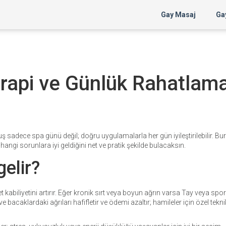
Gay Masaj
Gay
erapi ve Günlük Rahatlam
luş sadece spa günü değil; doğru uygulamalarla her gün iyileştirilebilir. B
hangi sorunlara iyi geldiğini net ve pratik şekilde bulacaksın.
gelir?
t kabiliyetini artırır. Eğer kronik sırt veya boyun ağrın varsa Tay veya spo
 bacaklardaki ağrıları hafifletir ve ödemi azaltır; hamileler için özel tekni