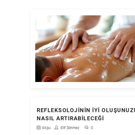
REFLEKSOLOJININ İYI OLUŞUNUZ
NASIL ARTIRABILECEĞI
4
Ağu
Elif Sönmez
0