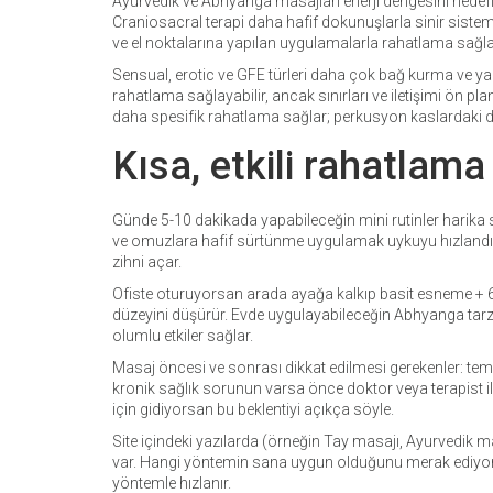
Ayurvedik ve Abhyanga masajları enerji dengesini hedefle
Craniosacral terapi daha hafif dokunuşlarla sinir sistemi ü
ve el noktalarına yapılan uygulamalarla rahatlama sağlar
Sensual, erotic ve GFE türleri daha çok bağ kurma ve ya
rahatlama sağlayabilir, ancak sınırları ve iletişimi ön p
daha spesifik rahatlama sağlar; perkusyon kaslardaki düğ
Kısa, etkili rahatlama 
Günde 5-10 dakikada yapabileceğin mini rutinler harika
ve omuzlara hafif sürtünme uygulamak uykuyu hızlandırır
zihni açar.
Ofiste oturuyorsan arada ayağa kalkıp basit esneme + 60 
düzeyini düşürür. Evde uygulayabileceğin Abhyanga tarzı 
olumlu etkiler sağlar.
Masaj öncesi ve sonrası dikkat edilmesi gerekenler: temiz
kronik sağlık sorunun varsa önce doktor veya terapist i
için gidiyorsan bu beklentiyi açıkça söyle.
Site içindeki yazılarda (örneğin Tay masajı, Ayurvedik ma
var. Hangi yöntemin sana uygun olduğunu merak ediyorsan
yöntemle hızlanır.