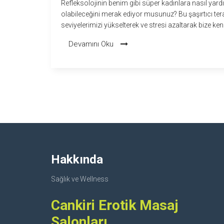
Refleksolojinin benim gibi süper kadınlara nasıl yard
olabileceğini merak ediyor musunuz? Bu şaşırtıcı terap
seviyelerimizi yükselterek ve stresi azaltarak bize kend
süper güçlerimizi hissettiriyor. Ayaklarımızda farklı 
Devamını Oku
karşılık gelen noktaları uyararak vücudumuzun deto
yapmasına yardımcı oluyor, böylece daha enerjik ve 
hissediyoruz. Bir nevi sihirli değnek gibi, refleksoloji 
huzurumuzu ve genel sağlığımızı artırıyor. Tabii ki, bir
refleksoloji seansının sonrasında pamuk gibi hafif 
de cabası!
Hakkında
Sağlık ve Wellness
Cankiri Erotik Masaj
Salonları