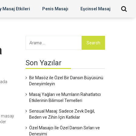
 Masaj Etkileri
Penis Masajı
Eşcinsel Masaj
a
Son Yazılar
Bir Masöz ile Özel Bir Dansın Büyüsünü
urada
Deneyimleyin
Masaj Yağları ve Mumların Rahatlatıcı
Etkilerinin Bilimsel Temelleri
Sensual Masaj: Sadece Zevk Değil,
r masajı
Beden ve Zihin İçin Katkılar
kler
Özel Masajcı İle Özel Dansın Sırları ve
Deneyimi