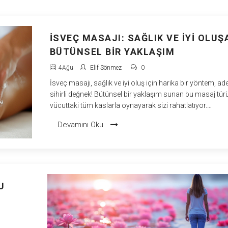
İSVEÇ MASAJI: SAĞLIK VE İYI OLUŞ
BÜTÜNSEL BIR YAKLAŞIM
4
Ağu
Elif Sönmez
0
İsveç masajı, sağlık ve iyi oluş için harika bir yöntem, ade
sihirli değnek! Bütünsel bir yaklaşım sunan bu masaj türü
vücuttaki tüm kaslarla oynayarak sizi rahatlatıyor.
Vücudunuzda yeni bir enerji dalgası yaratarak, sanki yen
Devamını Oku
doğmuş gibi hissetmenizi sağlıyor. İsveç masajıyla
tanıştıktan sonra, kendinizi pamuklara sarılmış gibi
hissetmekten başka bir şey düşünemeyeceksiniz. Eee, k
stresten uzaklaşıp, tüm kasları gevşeyen bir deneyim is
ki?
U