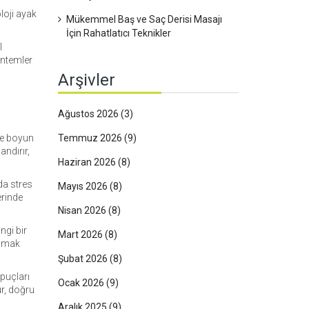
oloji ayak
Mükemmel Baş ve Saç Derisi Masajı
İçin Rahatlatıcı Teknikler
l
öntemler
Arşivler
Ağustos 2026
(3)
le boyun
Temmuz 2026
(9)
ndırır,
Haziran 2026
(8)
da stres
Mayıs 2026
(8)
erinde
Nisan 2026
(8)
ngi bir
Mart 2026
(8)
lamak
Şubat 2026
(8)
ipuçları
Ocak 2026
(9)
ur, doğru
Aralık 2025
(9)