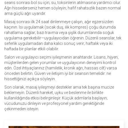
seans sonrası bol su için; su, toksinlerin atılmasına yardımcı olur.
Ağrı hissederseniz hemen söyleyin; hafif rahatsızlık bazen normal
ama güçlü ağrı uyarıdır.
Masaj sonrası ilk 24 saat dinlenmeye çalışın, ağır egzersizden
kaçının. Isı uygulamak (sıcak duş, ılık kompres) çoğu durumda
rahatlama sağlar; bazı travma veya şişlik durumlarında soğuk
uygulama gerekebilir—uygulayıcıdan öğrenin. Düzenli seanslar, tek
seferlik uygulamadan daha kalıcı sonuç verir; haftalık veya iki
haftada bir planlar etkili olabilir.
Salon ve uygulayıcı seçimi iyileşmenin anahtarıdır. Lisans, hijyen,
müşterilerden gelen yorumlar ve uygulayıcının deneyimi kontrol
edin. Özel ihtiyaçlarınız (hamilelik, kronik ağrı, hassas cilt) varsa
önceden belirtin. Güven ve iletişim iyi bir seansın temelidir: ne
hissettiğinizi açıkça söyleyin.
Son olarak, masaj iyileşmeyi destekler ama tek başına mucize
beklemeyin. Düzenli hareket, uyku ve beslenme ile birlikte
kullanıldığında etkisi belirginleşir. Küçük adımlarla başlayın;
vücudunuzu dinleyin ve profesyonel yardım gerektiğinde
çekinmeden isteyin.