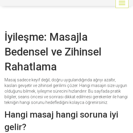
G
e
z
i
n
İyileşme: Masajla
m
e
y
Bedensel ve Zihinsel
i
a
Rahatlama
ç
/
k
Masaj sadece keyif değil; doğru uygulandığında ağrıyı azaltır,
a
kasları gevşetir ve zihinsel gerilimi çözer. Hangi masajın size uygun
p
olduğunu bilmek, iyileşme sürecini hızlandırır. Bu sayfada pratik
a
bilgiler, seans öncesi ve sonrası dikkat edilmesi gerekenler ile hangi
t
tekniğin hangi sorunu hedeflediğini kolayca öğrenirsiniz.
Hangi masaj hangi soruna iyi
gelir?