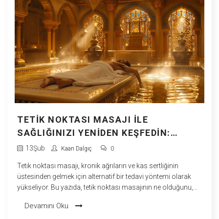
TETIK NOKTASI MASAJI ILE
SAĞLIĞINIZI YENIDEN KEŞFEDIN:
ALTERNATIF TEDAVILERDE YENI ÇIĞIR
13
Şub
Kaan Dalgıç
0
Tetik noktası masajı, kronik ağrıların ve kas sertliğinin
üstesinden gelmek için alternatif bir tedavi yöntemi olarak
yükseliyor. Bu yazıda, tetik noktası masajının ne olduğunu,
nasıl yapıldığını ve sağlığa olan faydalarını detaylı bir şekilde
Devamını Oku
ele aldık. Aynı zamanda, bu masaj tekniğini günlük