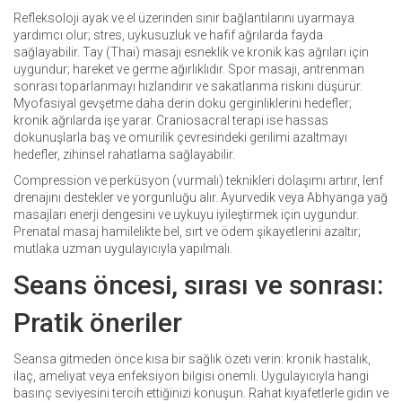
Refleksoloji ayak ve el üzerinden sinir bağlantılarını uyarmaya
yardımcı olur; stres, uykusuzluk ve hafif ağrılarda fayda
sağlayabilir. Tay (Thai) masajı esneklik ve kronik kas ağrıları için
uygundur; hareket ve germe ağırlıklıdır. Spor masajı, antrenman
sonrası toparlanmayı hızlandırır ve sakatlanma riskini düşürür.
Myofasiyal gevşetme daha derin doku gerginliklerini hedefler;
kronik ağrılarda işe yarar. Craniosacral terapi ise hassas
dokunuşlarla baş ve omurilik çevresindeki gerilimi azaltmayı
hedefler, zihinsel rahatlama sağlayabilir.
Compression ve perküsyon (vurmalı) teknikleri dolaşımı artırır, lenf
drenajını destekler ve yorgunluğu alır. Ayurvedik veya Abhyanga yağ
masajları enerji dengesini ve uykuyu iyileştirmek için uygundur.
Prenatal masaj hamilelikte bel, sırt ve ödem şikayetlerini azaltır;
mutlaka uzman uygulayıcıyla yapılmalı.
Seans öncesi, sırası ve sonrası:
Pratik öneriler
Seansa gitmeden önce kısa bir sağlık özeti verin: kronik hastalık,
ilaç, ameliyat veya enfeksiyon bilgisi önemli. Uygulayıcıyla hangi
basınç seviyesini tercih ettiğinizi konuşun. Rahat kıyafetlerle gidin ve