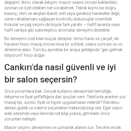
değiştirir. İkinci olarak iletişim: masör seans öncesi beklentileri,
sınırları ve özel istekleri net sorabilmeli. Teknik kısmı ise doğru
basınç, ritim ve akıştan ibaret; sert veya gereksiz hareketler değil,
senin rahatlamanı sağlayan kontrollü dokunuşlar önemlidir.
Kokular ve yağ seçimi de büyük fark yaratır — hafif lavanta veya
hafif vanilya gibi sakinleştirici aromalar deneyimi destekler.
Bir deneyimi özel kılan küçük detaylar: temiz havlu ve çarşaf, ılık
havanın hissi, masaj öncesi kısa bir sohbet, seans sonrası su ve
dinlenme alanı. Tüm bu ayrıntılar bir araya geldiğinde "geri gelmek
istiyorum" hissi doğar.
Cankırı'da nasıl güvenli ve iyi
bir salon seçersin?
Önce yorumlara bak. Gerçek kullanıcı deneyimleri temizliğe,
iletişime ve fiyat şeffaflığına dair ipuçları verir. Telefonla ararken sor:
masaj tipi, süresi, fiyat ve hijyen uygulamaları nelerdir? Randevu
alırken gizlilik ve ödeme seçenekleri hakkında bilgi iste. Eğer salon
web sitesinde veya ilanında net bilgi yoksa, gitmeden önce
sorunları netleştir.
Masör seçimi: deneyimini ve uzmanlık alanını sor. Tercihin erotik