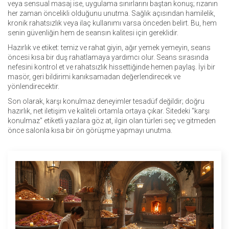
veya sensual masaj ise, uygulama sınırlarını baştan konuş; rızanın
her zaman öncelikli olduğunu unutma. Sağlık açısından hamilelik,
kronik rahatsızlık veya ilaç kullanımı varsa önceden belirt. Bu, hem
senin güvenliğin hem de seansın kalitesi için gereklidir.
Hazırlık ve etiket: temiz ve rahat giyin, ağır yemek yemeyin, seans
öncesi kısa bir duş rahatlamaya yardımcı olur. Seans sırasında
nefesini kontrol et ve rahatsızlık hissettiğinde hemen paylaş. İyi bir
masör, geri bildirimi kanıksamadan değerlendirecek ve
yönlendirecektir.
Son olarak, karşı konulmaz deneyimler tesadüf değildir; doğru
hazırlık, net iletişim ve kaliteli ortamla ortaya çıkar. Sitedeki "karşı
konulmaz" etiketli yazılara göz at, ilgin olan türleri seç ve gitmeden
önce salonla kısa bir ön görüşme yapmayı unutma.