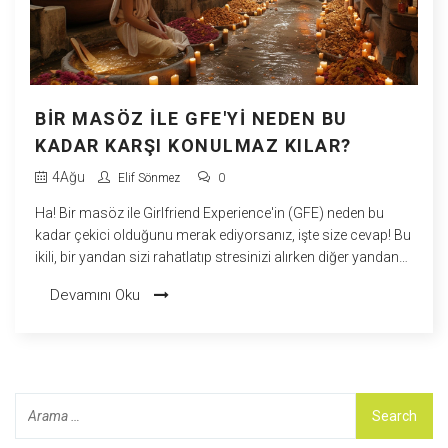
BIR MASÖZ ILE GFE'YI NEDEN BU
KADAR KARŞI KONULMAZ KILAR?
4
Ağu
Elif Sönmez
0
Ha! Bir masöz ile Girlfriend Experience'in (GFE) neden bu
kadar çekici olduğunu merak ediyorsanız, işte size cevap! Bu
ikili, bir yandan sizi rahatlatıp stresinizi alırken diğer yandan
da size sevgili tadında bir deneyim sunuyor. Böylece hem
Devamını Oku
bedeninizin hem de ruhunuzun tatmin olduğunu
hissediyorsunuz. Tek kelimeyle, bu biraz masaj, biraz flört,
biraz romantizm ve çokça mutluluk demek! Kısacası, bu
karşı konulmaz bir teklif, değil mi?