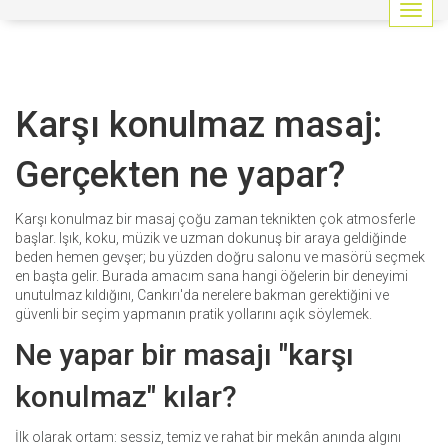
G
e
z
i
n
Karşı konulmaz masaj:
m
e
y
Gerçekten ne yapar?
i
a
ç
Karşı konulmaz bir masaj çoğu zaman teknikten çok atmosferle
/
başlar. Işık, koku, müzik ve uzman dokunuş bir araya geldiğinde
k
beden hemen gevşer; bu yüzden doğru salonu ve masörü seçmek
a
en başta gelir. Burada amacım sana hangi öğelerin bir deneyimi
p
unutulmaz kıldığını, Cankırı'da nerelere bakman gerektiğini ve
a
güvenli bir seçim yapmanın pratik yollarını açık söylemek.
t
Ne yapar bir masajı "karşı
konulmaz" kılar?
İlk olarak ortam: sessiz, temiz ve rahat bir mekân anında algını