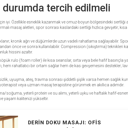
i durumda tercih edilmeli
ğı için iyi. Özellikle esneklik kazanmak ve omuz-boyun bölgesindeki sertliği
lı masaj aletleri, spor sonrası kaslardaki sertliği hızlıca gevşetir; kısa 
nır; kronik ağrı ve düğümlerde uzun vadeli rahatlama sağlayabilir. Spo
andan önce ve sonra kullanılabilir. Compression (sıkıştırma) teknikleri k
luk hissini azaltır.
pük rulo (foam roller) ile kısa seanslar, sırta veya bele hafif basınçla y
, hem rahatlatıcı bir ortam sağlar hem de kas gevşemesini destekler; lav
izlik, uyuşma, ateş, travma sonrası şiddetli şişlik varsa hemen sağlık ku
yoterapist veya uzman masaj terapistine görünmek en akıllıca adımdır.
/soğuma, yeterli protein ve su alımı, yeterli uyku ve haftalık hafif-esnem
e yaşam kalitenizi yükseltir.
DERIN DOKU MASAJI: OFIS