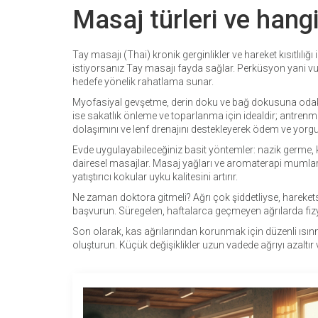
Masaj türleri ve hang
Tay masajı (Thai) kronik gerginlikler ve hareket kısıtlılı
istiyorsanız Tay masajı fayda sağlar. Perküsyon yani vurma
hedefe yönelik rahatlama sunar.
Myofasiyal gevşetme, derin doku ve bağ dokusuna odakla
ise sakatlık önleme ve toparlanma için idealdir; antrenm
dolaşımını ve lenf drenajını destekleyerek ödem ve yorgun
Evde uygulayabileceğiniz basit yöntemler: nazik germe, kö
dairesel masajlar. Masaj yağları ve aromaterapi mumları
yatıştırıcı kokular uyku kalitesini artırır.
Ne zaman doktora gitmeli? Ağrı çok şiddetliyse, harekets
başvurun. Süregelen, haftalarca geçmeyen ağrılarda fiz
Son olarak, kas ağrılarından korunmak için düzenli ısınma
oluşturun. Küçük değişiklikler uzun vadede ağrıyı azaltır v