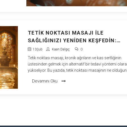
ajın
TETIK NOKTASI MASAJI ILE
SAĞLIĞINIZI YENIDEN KEŞFEDIN:
ALTERNATIF TEDAVILERDE YENI ÇIĞ
13
Şub
Kaan Dalgıç
0
Tetik noktası masajı, kronik ağrıların ve kas sertliğinin
üstesinden gelmek için alternatif bir tedavi yöntemi olara
yükseliyor. Bu yazıda, tetik noktası masajının ne olduğun
nasıl yapıldığını ve sağlığa olan faydalarını detaylı bir şek
Devamını Oku
ele aldık. Aynı zamanda, bu masaj tekniğini günlük yaşan
nasıl dahil edebileceğinize dair pratik bilgiler sunduk.