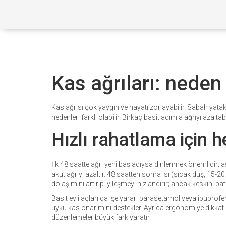
Kas ağrıları: neden o
Kas ağrısı çok yaygın ve hayatı zorlayabilir. Sabah yata
nedenleri farklı olabilir. Birkaç basit adımla ağrıyı azal
Hızlı rahatlama için 
İlk 48 saatte ağrı yeni başladıysa dinlenmek önemlidir; a
akut ağrıyı azaltır. 48 saatten sonra ısı (sıcak duş, 15
dolaşımını artırıp iyileşmeyi hızlandırır; ancak keskin, b
Basit ev ilaçları da işe yarar: parasetamol veya ibuprof
uyku kas onarımını destekler. Ayrıca ergonomiye dikkat e
düzenlemeler büyük fark yaratır.