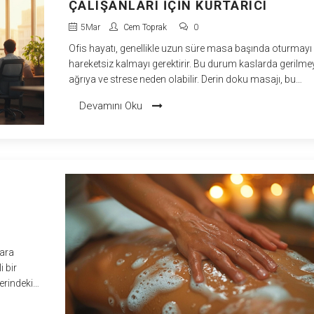
ÇALIŞANLARI IÇIN KURTARICI
5
Mar
Cem Toprak
0
Ofis hayatı, genellikle uzun süre masa başında oturmayı
hareketsiz kalmayı gerektirir. Bu durum kaslarda gerilme
ağrıya ve strese neden olabilir. Derin doku masajı, bu
sorunları hafifletmek için etkili bir yöntem olarak öne çıkı
Devamını Oku
Kasları rahatlatırken stresi azaltır ve genel beden sağlığın
iyileştirir. Özellikle masa başı çalışanları için bu tür bir ma
faydaları göz ardı edilemez.
lara
i bir
erindeki
esi