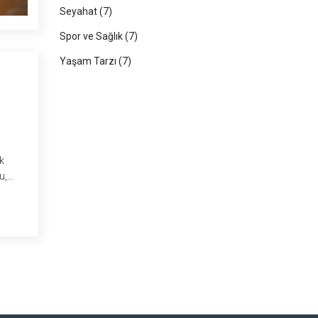
Seyahat
(7)
Spor ve Sağlık
(7)
Yaşam Tarzı
(7)
IR
k
u,
ilde
tınıza