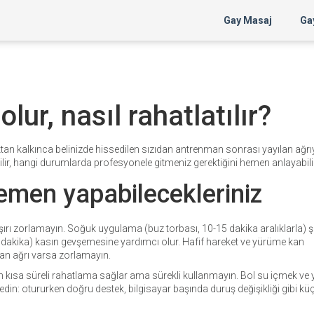
Gay Masaj
Gay
lur, nasıl rahatlatılır?
ktan kalkınca belinizde hissedilen sızıdan antrenman sonrası yayılan ağr
tabilir, hangi durumlarda profesyonele gitmeniz gerektiğini hemen anlayabili
hemen yapabilecekleriniz
şırı zorlamayın. Soğuk uygulama (buz torbası, 10-15 dakika aralıklarla) şi
-20 dakika) kasın gevşemesine yardımcı olur. Hafif hareket ve yürüme kan
atan ağrı varsa zorlamayın.
en kısa süreli rahatlama sağlar ama sürekli kullanmayın. Bol su içmek ve y
din: otururken doğru destek, bilgisayar başında duruş değişikliği gibi kü