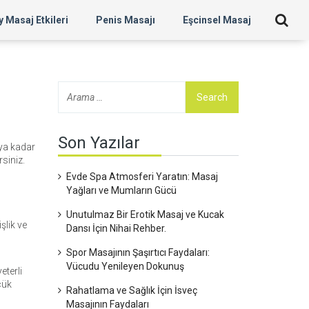
 Masaj Etkileri
Penis Masajı
Eşcinsel Masaj
Son Yazılar
ıya kadar
rsiniz.
Evde Spa Atmosferi Yaratın: Masaj
Yağları ve Mumların Gücü
Unutulmaz Bir Erotik Masaj ve Kucak
şlik ve
Dansı İçin Nihai Rehber.
Spor Masajının Şaşırtıcı Faydaları:
Vücudu Yenileyen Dokunuş
eterli
çük
Rahatlama ve Sağlık İçin İsveç
Masajının Faydaları