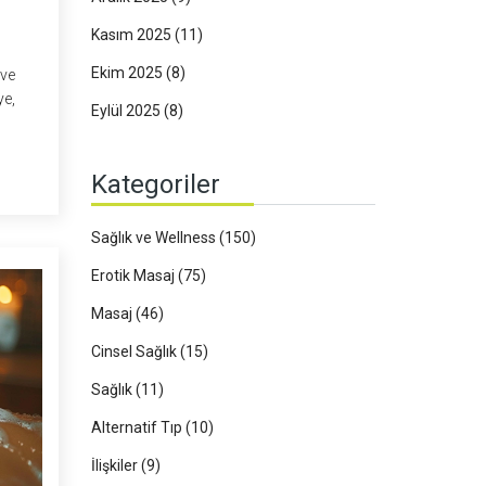
Kasım 2025
(11)
Ekim 2025
(8)
 ve
ye,
Eylül 2025
(8)
yor.
ı
Kategoriler
sajın
Sağlık ve Wellness
(150)
Erotik Masaj
(75)
Masaj
(46)
Cinsel Sağlık
(15)
Sağlık
(11)
Alternatif Tıp
(10)
İlişkiler
(9)