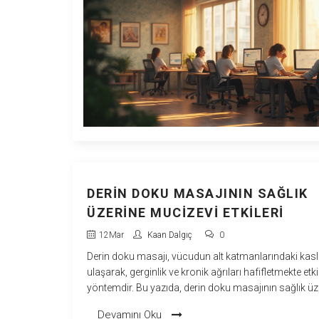
DERIN DOKU MASAJININ SAĞLIK
ÜZERINE MUCIZEVI ETKILERI
12
Mar
Kaan Dalgıç
0
Derin doku masajı, vücudun alt katmanlarındaki kas
ulaşarak, gerginlik ve kronik ağrıları hafifletmekte etkil
yöntemdir. Bu yazıda, derin doku masajının sağlık üz
pozitif etkilerini, uygulama tekniklerini ve dikkat edilm
Devamını Oku