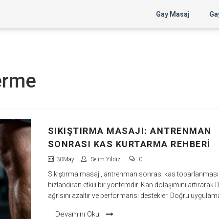
Gay Masaj
Gay
derme
SIKIŞTIRMA MASAJI: ANTRENMAN
SONRASI KAS KURTARMA REHBERI
30
May
Selim Yıldız
0
Sıkıştırma masajı, antrenman sonrası kas toparlanması
hızlandıran etkili bir yöntemdir. Kan dolaşımını artırara
ağrısını azaltır ve performansı destekler. Doğru uygulam
tekniklerini öğrenin.
Devamını Oku