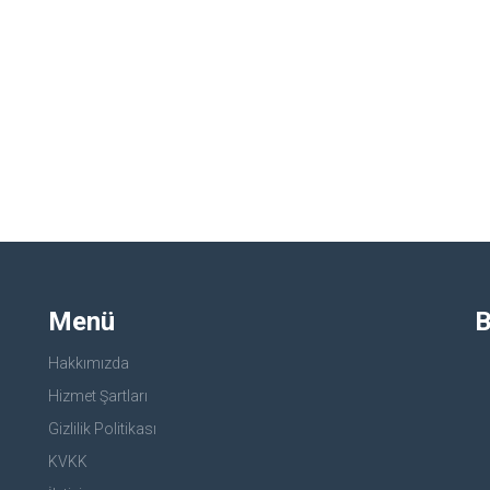
Menü
B
Hakkımızda
Hizmet Şartları
Gizlilik Politikası
KVKK