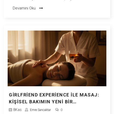
hazırlık ipuçlarını bulabilirsiniz.
Devamını Oku
GIRLFRIEND EXPERIENCE ILE MASAJ:
KIŞISEL BAKIMIN YENI BIR
PARADIGMASI
8
Kas
Emre Sancaktar
0