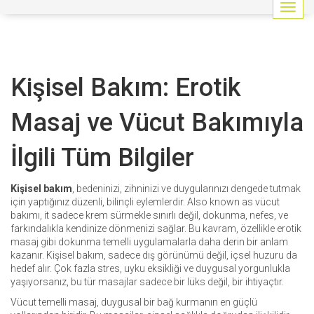
G
e
z
i
n
Kişisel Bakım: Erotik
m
e
y
Masaj ve Vücut Bakımıyla
i
a
İlgili Tüm Bilgiler
ç
/
k
Kişisel bakım
,
bedeninizi, zihninizi ve duygularınızı dengede tutmak
a
için yaptığınız düzenli, bilinçli eylemlerdir
. Also known as
vücut
p
bakımı
, it
sadece krem sürmekle sınırlı değil, dokunma, nefes, ve
a
farkındalıkla kendinize dönmenizi sağlar
.
Bu kavram, özellikle
erotik
t
masaj
gibi dokunma temelli uygulamalarla daha derin bir anlam
kazanır. Kişisel bakım, sadece dış görünümü değil, içsel huzuru da
hedef alır. Çok fazla stres, uyku eksikliği ve duygusal yorgunlukla
yaşıyorsanız, bu tür masajlar sadece bir lüks değil, bir ihtiyaçtır.
Vücut temelli masaj
, duygusal bir bağ kurmanın en güçlü