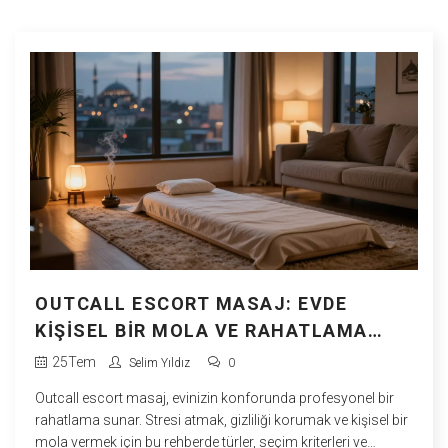
OUTCALL ESCORT MASAJ: EVDE
KIŞISEL BIR MOLA VE RAHATLAMA
REHBERI
25
Tem
Selim Yıldız
0
Outcall escort masaj, evinizin konforunda profesyonel bir
rahatlama sunar. Stresi atmak, gizliliği korumak ve kişisel bir
mola vermek için bu rehberde türler, seçim kriterleri ve