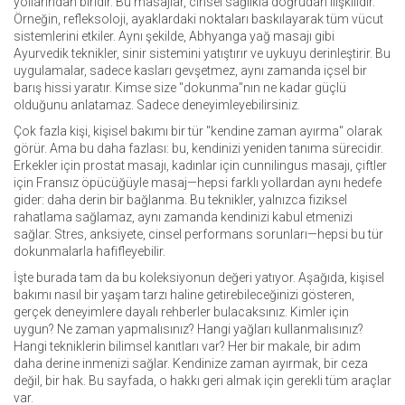
yollarından biridir. Bu masajlar, cinsel sağlıkla doğrudan ilişkilidir.
Örneğin,
refleksoloji
, ayaklardaki noktaları baskılayarak tüm vücut
sistemlerini etkiler. Aynı şekilde,
Abhyanga yağ masajı
gibi
Ayurvedik teknikler, sinir sistemini yatıştırır ve uykuyu derinleştirir. Bu
uygulamalar, sadece kasları gevşetmez, aynı zamanda içsel bir
barış hissi yaratır. Kimse size "dokunma"nın ne kadar güçlü
olduğunu anlatamaz. Sadece deneyimleyebilirsiniz.
Çok fazla kişi, kişisel bakımı bir tür "kendine zaman ayırma" olarak
görür. Ama bu daha fazlası: bu, kendinizi yeniden tanıma sürecidir.
Erkekler için
prostat masajı
, kadınlar için
cunnilingus masajı
, çiftler
için
Fransız öpücüğüyle masaj
—hepsi farklı yollardan aynı hedefe
gider: daha derin bir bağlanma. Bu teknikler, yalnızca fiziksel
rahatlama sağlamaz, aynı zamanda kendinizi kabul etmenizi
sağlar. Stres, anksiyete, cinsel performans sorunları—hepsi bu tür
dokunmalarla hafifleyebilir.
İşte burada tam da bu koleksiyonun değeri yatıyor. Aşağıda, kişisel
bakımı nasıl bir yaşam tarzı haline getirebileceğinizi gösteren,
gerçek deneyimlere dayalı rehberler bulacaksınız. Kimler için
uygun? Ne zaman yapmalısınız? Hangi yağları kullanmalısınız?
Hangi tekniklerin bilimsel kanıtları var? Her bir makale, bir adım
daha derine inmenizi sağlar. Kendinize zaman ayırmak, bir ceza
değil, bir hak. Bu sayfada, o hakkı geri almak için gerekli tüm araçlar
var.