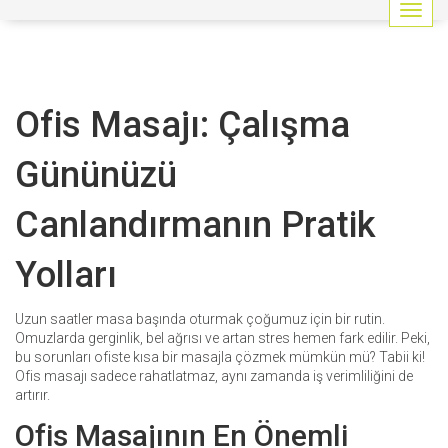
G
e
z
i
n
Ofis Masajı: Çalışma
m
e
y
Gününüzü
i
a
Canlandırmanın Pratik
ç
/
k
Yolları
a
p
a
Uzun saatler masa başında oturmak çoğumuz için bir rutin.
t
Omuzlarda gerginlik, bel ağrısı ve artan stres hemen fark edilir. Peki,
bu sorunları ofiste kısa bir masajla çözmek mümkün mü? Tabii ki!
Ofis masajı sadece rahatlatmaz, aynı zamanda iş verimliliğini de
artırır.
Ofis Masajının En Önemli