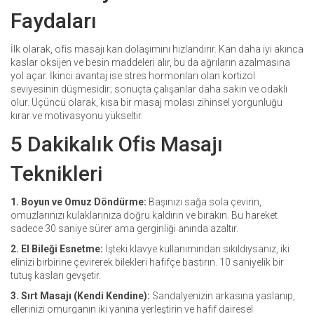
Faydaları
İlk olarak, ofis masajı kan dolaşımını hızlandırır. Kan daha iyi akınca
kaslar oksijen ve besin maddeleri alır, bu da ağrıların azalmasına
yol açar. İkinci avantaj ise stres hormonları olan kortizol
seviyesinin düşmesidir; sonuçta çalışanlar daha sakin ve odaklı
olur. Üçüncü olarak, kısa bir masaj molası zihinsel yorgunluğu
kırar ve motivasyonu yükseltir.
5 Dakikalık Ofis Masajı
Teknikleri
1. Boyun ve Omuz Döndürme:
Başınızı sağa sola çevirin,
omuzlarınızı kulaklarınıza doğru kaldırın ve bırakın. Bu hareket
sadece 30 saniye sürer ama gerginliği anında azaltır.
2. El Bileği Esnetme:
İşteki klavye kullanımından sıkıldıysanız, iki
elinizi birbirine çevirerek bilekleri hafifçe bastırın. 10 saniyelik bir
tutuş kasları gevşetir.
3. Sırt Masajı (Kendi Kendine):
Sandalyenizin arkasına yaslanıp,
ellerinizi omurganın iki yanına yerleştirin ve hafif dairesel