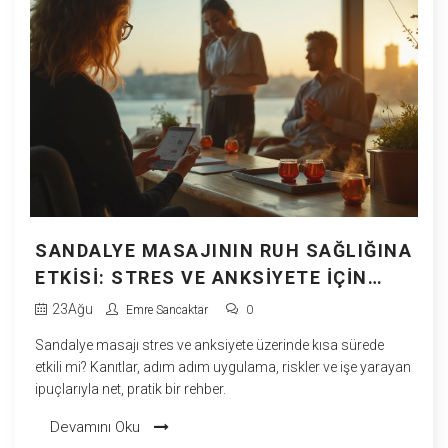
SANDALYE MASAJININ RUH SAĞLIĞINA
ETKISI: STRES VE ANKSIYETE İÇIN
BILIMDESTEKLI REHBER
23
Ağu
Emre Sancaktar
0
Sandalye masajı stres ve anksiyete üzerinde kısa sürede
etkili mi? Kanıtlar, adım adım uygulama, riskler ve işe yarayan
ipuçlarıyla net, pratik bir rehber.
Devamını Oku