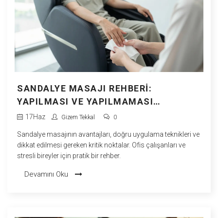
SANDALYE MASAJI REHBERI:
YAPILMASI VE YAPILMAMASI
GEREKENLER
17
Haz
Gizem Tekkal
0
Sandalye masajının avantajları, doğru uygulama teknikleri ve
dikkat edilmesi gereken kritik noktalar. Ofis çalışanları ve
stresli bireyler için pratik bir rehber.
Devamını Oku