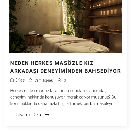
NEDEN HERKES MASÖZLE KIZ
ARKADAŞI DENEYIMINDEN BAHSEDIYOR
3
Kas
Cem Toprak
0
Herkes neden masöz tarafından sunulan kız arkadaş
deneyimi hakkında konuşuyor, merak ediyor musunuz? Bu
konu hakkında daha fazla bilgi edinmek için bu makaleyi
okuyun. İşte burada, bu popüler konunun neden bu kadar
Devamını Oku
çok insanın ilgisini çektiğini detaylı bir şekilde ele alıyorum.
Kız arkadaş deneyimi yaşamak ve ayrıntıları öğrenmek
isteyen herkesi davet ediyorum. Unutmayın, bu deneyim