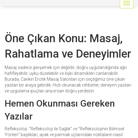
G
e
z
i
n
Öne Çıkan Konu: Masaj,
m
e
y
Rahatlama ve Deneyimler
i
a
ç
Masaj sadece gevşemek için değildir; doğru uygulandığında ağrı
/
hafifleyebilir, uyku düzelebilir ve ilişki dinamikleri canlanabilir.
k
Burada, Cankiri Erotik Masaj Salonları için seçtiğimiz öne çıkan
a
yazıları bir araya getirdik. Hızlı okunacak rehberler, deneyim yazıları
p
ve uygulama ipuçları arıyorsan doğru yerdesin.
a
Hemen Okunması Gereken
t
Yazılar
Refleksoloji: "Refleksoloji ile Sağlık" ve "Refleksolojinin Bilimsel
Yönleri" başlıkları, ayak ve parmak uçlarındaki noktaların nasıl