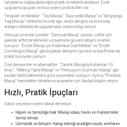
rahatlama sağlayabileceğini pratik örneklerle anlatıyor. Evde
uygulama ipuçları ve kısa seans protokolleri var.
Terapiler ve teknikler: "Tay Masajı", "Ayurvedik Masaj" ve "Abhyanga
Yağ Masajı" rehberleri kronik ağrı, enerji dengesi ve eve kolay
entegre edilebilecek uygulamalar üzerine bilgi veriyor.
Sensual ve erotik içerikler: "Sensual Masaj" yazıları, çiftler için
yakınlık arttırma teknikleri ve partnerle güvenli iletişim önerleri
sunuyor. "Erotik Masaj için Kadınlara Özel Rehber" ve "Erotik
Cunnilingus Masaj" gibi başlıklar deneyimi güvenli ve keyifli kılacak
pratik tavsiyeler içeriyor.
Özel deneyimler ve alternatifler: "Tantrik Masajda Kullanılan 10
Araç", "Milking Table Masajı" ve "Perküsyon (Vurmalı) Masaj" gibi
yazılar farklı beklentilere göre seçenekler sunuyor. Ayrıca "Prenatal
Masaj" hamilelikte rahatlama arayanlar için faydalı bilgiler veriyor.
Hızlı, Pratik İpuçları
Salon seçerken nelere dikkat etmelisin:
Hijyen ve temizliğe bak: Masaj odası, havlu ve malzemeler
temiz olmalı.
Uzmanlık ve iletişim: Hangi tekniği aradığını söyle, sınırlarını