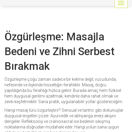
G
e
z
i
n
Özgürleşme: Masajla
m
e
y
Bedeni ve Zihni Serbest
i
a
Bırakmak
ç
/
k
Özgürleşme çoğu zaman sadece bir kelime değil; vücudunda,
a
nefesinde ve ilişkinde hissettiğin ferahlıktır. Masaj, doğru
p
yapıldığında bu ferahlığı hızlıca getirir. Burada amaç hem fiziksel
a
hem duygusal gerilimi azaltmak, kendinle daha rahat olmak ve
t
zevki keşfetmektir. Sana pratik, uygulanabilir yollar göstereceğim.
Hangi masaj türü özgürleştirir? Sensual ve tantric gibi dokunuşlar
duygusal engelleri çözer. Ayurvedik ve abhyanga enerji akışını
dengeler. Refleksoloji ve craniosacral ise bedenin sıkışmış
noktalarına doğrudan müdahale eder. Hangi yolun sana uygun