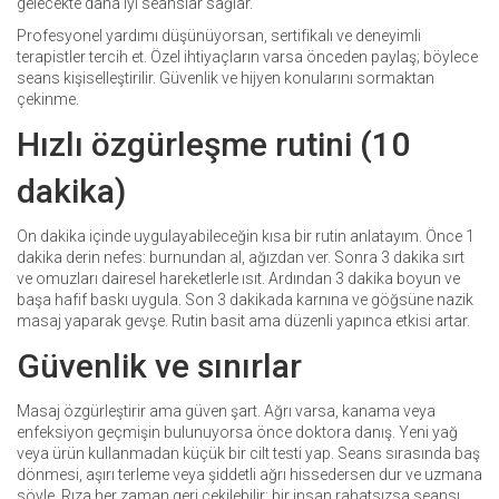
gelecekte daha iyi seanslar sağlar.
Profesyonel yardımı düşünüyorsan, sertifikalı ve deneyimli
terapistler tercih et. Özel ihtiyaçların varsa önceden paylaş; böylece
seans kişiselleştirilir. Güvenlik ve hijyen konularını sormaktan
çekinme.
Hızlı özgürleşme rutini (10
dakika)
On dakika içinde uygulayabileceğin kısa bir rutin anlatayım. Önce 1
dakika derin nefes: burnundan al, ağızdan ver. Sonra 3 dakika sırt
ve omuzları dairesel hareketlerle ısıt. Ardından 3 dakika boyun ve
başa hafif baskı uygula. Son 3 dakikada karnına ve göğsüne nazik
masaj yaparak gevşe. Rutin basit ama düzenli yapınca etkisi artar.
Güvenlik ve sınırlar
Masaj özgürleştirir ama güven şart. Ağrı varsa, kanama veya
enfeksiyon geçmişin bulunuyorsa önce doktora danış. Yeni yağ
veya ürün kullanmadan küçük bir cilt testi yap. Seans sırasında baş
dönmesi, aşırı terleme veya şiddetli ağrı hissedersen dur ve uzmana
söyle. Rıza her zaman geri çekilebilir; bir insan rahatsızsa seansı