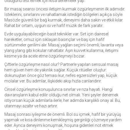
olduğunu test etmek için kısa denemeler yap.
Bir masaj seansı öncesi iletişim kurmak özgürleşmenin ilk adımıdır.
İsteklerini, sınırlarını ve rahatlamak istediğin bölgeleri açıkça söyle.
Masözle güvenli bir bağ kurmak, deneyimi daha sakin ve etkili kılar.
Rahat bir ortam, uygun ısı ve hafif müzik de fark yaratır.
Evde uygulayabileceğin basit teknikler var. Sırt için dairesel
hareketler, omuz için sıklaşan basınçlar ve baş için hafif
sürtünmeler gerilimi alır. Masaj yağları seçimi önemli; lavanta veya
ylang ylang gibi kokular rahatlatır. Aşırı kuvvet kullanma, iletişimi
kesme ya da acele etme özgürleşmeyi bozar.
Çiftlerle özgürleşme nasıl olur? Partnerle yapılan sensual masaj
hem güven hem de yakınlık sağlar. Küçük ritüeller oluştur:
dokunuştan önce göz teması kur, nefes egzersizleri yap, küçük
molalar ver. Bu adımlar, ilişkideki akışı hızla canlandırır.
Cinsel özgürleşme konuşulunca sınırlar ve rıza hayati. Hangi
davranışların kabul edilir olduğu net olmalı. Yeni şeyler denemek
istiyorsan küçük adımlarla ilerle; her adımda karşılıklı onay al. Bu,
utanmayı azaltır ve hazı artırır.
Masaj sonrası iyileşme de önemli. Bol su içmek, hafif bir yürüyüş
yapmak ve kısa dinlenme kemikleşmiş gerginliği çözmeye yardım
eder. Ayrıca deneyimi konuşmak, hoşuna gidenleri not etmek