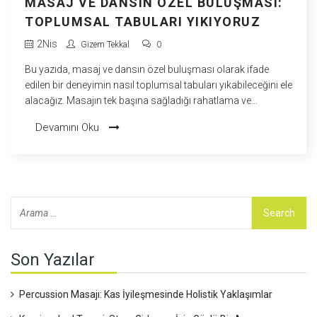
MASAJ VE DANSIN ÖZEL BULUŞMASI:
TOPLUMSAL TABULARI YIKIYORUZ
2
Nis
Gizem Tekkal
0
Bu yazıda, masaj ve dansın özel buluşması olarak ifade
edilen bir deneyimin nasıl toplumsal tabuları yıkabileceğini ele
alacağız. Masajın tek başına sağladığı rahatlama ve
iyileştirme gücüne ek olarak, dansta bulunan özgürlük
Devamını Oku
duygusuyla birleştiğinde, nasıl benzersiz bir deneyime
dönüşebileceğinden bahsedeceğiz. Gizem olarak benim de
hayatımda büyük yer kaplayan bu iki alanın birleşimine dair
kişisel gözlemlerimi ve bilimsel gerçekleri paylaşacağım.
Son Yazılar
Percussion Masajı: Kas İyileşmesinde Holistik Yaklaşımlar