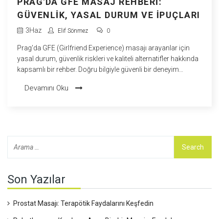
PRAG'DA GFE MASAJ REHBERI:
GÜVENLIK, YASAL DURUM VE İPUÇLARI
3
Haz
Elif Sönmez
0
Prag'da GFE (Girlfriend Experience) masajı arayanlar için
yasal durum, güvenlik riskleri ve kaliteli alternatifler hakkında
kapsamlı bir rehber. Doğru bilgiyle güvenli bir deneyim
yaşayın.
Devamını Oku
Son Yazılar
Prostat Masajı: Terapötik Faydalarını Keşfedin