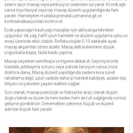
seans spor masajı veya perküsyon seansları işe yarar. Kronik ağrı
varsa myofasiyal veya tay masajı düzenli uygulandığında fark
yaratır. Hamileyken mutlaka prenatal uzmanına git ve
kontraendikasyonları kontrol et.
Evde yapacağın basit yağ masajları için abhyanga teknikleri
uygundur: ılık yağ, hafif uzun hamleler ve düzenli uygulama uyku ve
enerji üzerinde etkili olabilir. Refleksolojide 5-10 dakikalık ayak
masajı akşamları stresi azaltır. Masaj aleti kullanırken düşük
yoğunlukla başla, fazla baskı yapma.
Masajı seçerken sertifikaya ve hijyene dikkat et. Geçmiş kronik
hastalık, pıhtılaşma sorunu veya yüksek tansiyon varsa önce
doktora danış. Masaj düzenli yapıldığında sadece kısa süreli
rahatlama değil, uzun vadede daha iyi hareket kabiliyeti, azalan ilaç
ihtiyacı ve yükselen yaşam kalitesi sağlar.
Son olarak, masajı psikolojik ve fiziksel bir araç olarak düşün:
doğru teknik ve düzen ile hem beden hem de ruh sağlığında somut
gelişme görebilirsin. Denemekten çekinme; küçük ve düzenli
adımlar büyük fark yaratır.