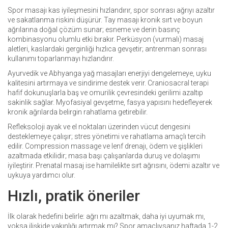
Spor masajı kas iyileşmesini hızlandırır, spor sonrası ağrıyı azaltır
ve sakatlanma riskini düşürür. Tay masajı kronik sırt ve boyun
ağrılarına doğal çözüm sunar; esneme ve derin basınç
kombinasyonu olumlu etki bırakır. Perküsyon (vurmalı) masaj
aletleri, kaslardaki gerginliği hızlıca gevşetir; antrenman sonrası
kullanımı toparlanmayı hızlandırır.
Ayurvedik ve Abhyanga yağ masajları enerjiyi dengelemeye, uyku
kalitesini artırmaya ve sindirime destek verir. Craniosacral terapi
hafif dokunuşlarla baş ve omurilik çevresindeki gerilimi azaltıp
sakinlik sağlar. Myofasiyal gevşetme, fasya yapısını hedefleyerek
kronik ağrılarda belirgin rahatlama getirebilir.
Refleksoloji ayak ve el noktaları üzerinden vücut dengesini
desteklemeye çalışır; stres yönetimi ve rahatlama amaçlı tercih
edilir. Compression massage ve lenf drenajı, ödem ve şişlikleri
azaltmada etkilidir; masa başı çalışanlarda duruş ve dolaşımı
iyileştirir. Prenatal masaj ise hamilelikte sırt ağrısını, ödemi azaltır ve
uykuya yardımcı olur.
Hızlı, pratik öneriler
İlk olarak hedefini belirle: ağrı mı azaltmak, daha iyi uyumak mı,
yoksa ilişkide yakınlığı artırmak mı? Spor amaçlıysanız haftada 1-2