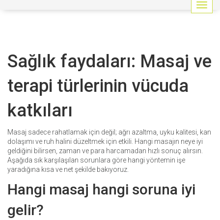
G
e
z
i
n
Sağlık faydaları: Masaj ve
m
e
y
terapi türlerinin vücuda
i
a
katkıları
ç
/
k
Masaj sadece rahatlamak için değil; ağrı azaltma, uyku kalitesi, kan
a
dolaşımı ve ruh halini düzeltmek için etkili. Hangi masajın neye iyi
p
geldiğini bilirsen, zaman ve para harcamadan hızlı sonuç alırsın.
a
Aşağıda sık karşılaşılan sorunlara göre hangi yöntemin işe
t
yaradığına kısa ve net şekilde bakıyoruz.
Hangi masaj hangi soruna iyi
gelir?