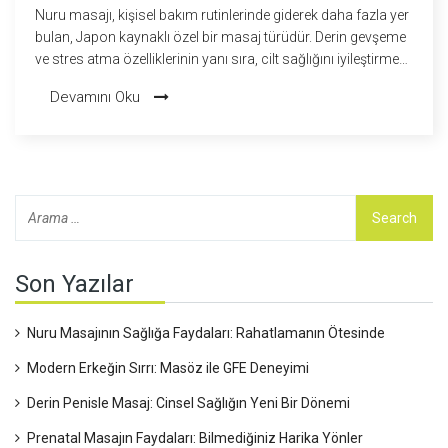
Nuru masajı, kişisel bakım rutinlerinde giderek daha fazla yer
bulan, Japon kaynaklı özel bir masaj türüdür. Derin gevşeme
ve stres atma özelliklerinin yanı sıra, cilt sağlığını iyileştirme
ve duygusal bağları güçlendirme gibi birçok sağlık faydası
Devamını Oku
sunar. Bu makalede, Nuru masajının sağlık üzerindeki
etkilerini detaylı bir şekilde inceliyoruz ve bu masaj türünün
nasıl yapılması gerektiğine dair pratik bilgiler veriyoruz.
Son Yazılar
Nuru Masajının Sağlığa Faydaları: Rahatlamanın Ötesinde
Modern Erkeğin Sırrı: Masöz ile GFE Deneyimi
Derin Penisle Masaj: Cinsel Sağlığın Yeni Bir Dönemi
Prenatal Masajın Faydaları: Bilmediğiniz Harika Yönler