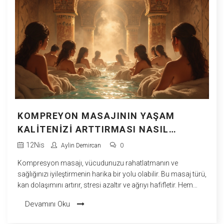
KOMPREYON MASAJININ YAŞAM
KALITENIZI ARTTIRMASI NASIL
MÜMKÜN?
12
Nis
Aylin Demircan
0
Kompresyon masajı, vücudunuzu rahatlatmanın ve
sağlığınızı iyileştirmenin harika bir yolu olabilir. Bu masaj türü,
kan dolaşımını artırır, stresi azaltır ve ağrıyı hafifletir. Hem
fiziksel hem de zihinsel faydalar sağlar, böylece günlük
Devamını Oku
hayatın getirdiği yüklerden arınmanıza yardımcı olur. Ayrıca,
sporcular için performansı arttırmaya yardımcı olabilir.