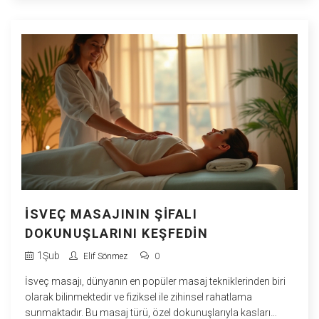
Kompresyon masajının sunduğu bu faydaları keşfedin ve
kendi yaşam kalitenizi nasıl yükseltebileceğinizi öğrenin.
İSVEÇ MASAJININ ŞIFALI
DOKUNUŞLARINI KEŞFEDIN
1
Şub
Elif Sönmez
0
İsveç masajı, dünyanın en popüler masaj tekniklerinden biri
olarak bilinmektedir ve fiziksel ile zihinsel rahatlama
sunmaktadır. Bu masaj türü, özel dokunuşlarıyla kasları