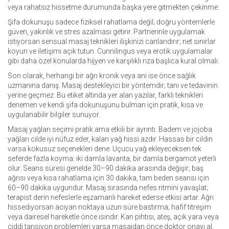
veya rahatsız hissetme durumunda başka yere gitmekten çekinme.
Şifa dokunuşu sadece fiziksel rahatlama değil; doğru yöntemlerle
güven, yakınlık ve stres azalması getirir. Partnerinle uygulamak
istiyorsan sensual masaj teknikleri ilişkinizi canlandırır; net sınırlar
koyun ve iletişimi açık tutun. Cunnilingus veya erotik uygulamalar
gibi daha özel konularda hijyen ve karşılıklı rıza başlıca kural olmalı.
Son olarak, herhangi bir ağrı kronik veya ani ise önce sağlık
uzmanına danış. Masaj destekleyici bir yöntemdir; tanı ve tedavinin
yerine geçmez. Bu etiket altında yer alan yazılar, farklı teknikleri
denemen ve kendi şifa dokunuşunu bulman için pratik, kısa ve
uygulanabilir bilgiler sunuyor.
Masaj yağları seçimi pratik ama etkili bir ayrıntı. Badem ve jojoba
yağları cilde iyi nüfuz eder, kalan yağ hissi azdır. Hassas bir cildin
varsa kokusuz seçenekleri dene. Uçucu yağ ekleyeceksen tek
seferde fazla koyma: iki damla lavanta, bir damla bergamot yeterli
olur. Seans süresi genelde 30–90 dakika arasında değişir; baş
ağrısı veya kısa rahatlama için 30 dakika, tam beden seansı için
60–90 dakika uygundur. Masaj sırasında nefes ritmini yavaşlat;
terapist derin nefeslerle eşzamanlı hareket ederse etkisi artar. Ağrı
hissediyorsan acıyan noktaya uzun süre bastırma; hafif titreşim
veya dairesel hareketle önce ısındır. Kan pıhtısı, ateş, açık yara veya
ciddi tansiyon problemleri varsa masajdan önce doktor onayı al.