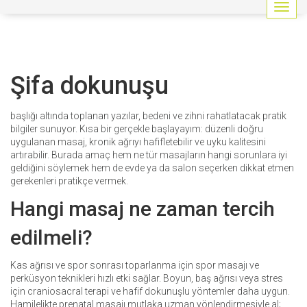
G
e
z
i
n
Şifa dokunuşu
m
e
y
başlığı altında toplanan yazılar, bedeni ve zihni rahatlatacak pratik
i
bilgiler sunuyor. Kısa bir gerçekle başlayayım: düzenli doğru
a
uygulanan masaj, kronik ağrıyı hafifletebilir ve uyku kalitesini
ç
artırabilir. Burada amaç hem ne tür masajların hangi sorunlara iyi
/
geldiğini söylemek hem de evde ya da salon seçerken dikkat etmen
k
gerekenleri pratikçe vermek.
a
p
Hangi masaj ne zaman tercih
a
t
edilmeli?
Kas ağrısı ve spor sonrası toparlanma için spor masajı ve
perküsyon teknikleri hızlı etki sağlar. Boyun, baş ağrısı veya stres
için craniosacral terapi ve hafif dokunuşlu yöntemler daha uygun.
Hamilelikte prenatal masajı mutlaka uzman yönlendirmesiyle al;