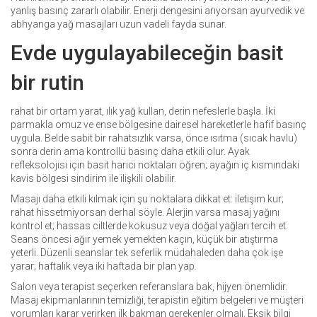
yanlış basınç zararlı olabilir. Enerji dengesini arıyorsan ayurvedik ve
abhyanga yağ masajları uzun vadeli fayda sunar.
Evde uygulayabileceğin basit
bir rutin
rahat bir ortam yarat, ılık yağ kullan, derin nefeslerle başla. İki
parmakla omuz ve ense bölgesine dairesel hareketlerle hafif basınç
uygula. Belde sabit bir rahatsızlık varsa, önce ısıtma (sıcak havlu)
sonra derin ama kontrollü basınç daha etkili olur. Ayak
refleksolojisi için basit harici noktaları öğren; ayağın iç kısmındaki
kavis bölgesi sindirim ile ilişkili olabilir.
Masajı daha etkili kılmak için şu noktalara dikkat et: iletişim kur;
rahat hissetmiyorsan derhal söyle. Alerjin varsa masaj yağını
kontrol et; hassas ciltlerde kokusuz veya doğal yağları tercih et.
Seans öncesi ağır yemek yemekten kaçın, küçük bir atıştırma
yeterli. Düzenli seanslar tek seferlik müdahaleden daha çok işe
yarar; haftalık veya iki haftada bir plan yap.
Salon veya terapist seçerken referanslara bak, hijyen önemlidir.
Masaj ekipmanlarının temizliği, terapistin eğitim belgeleri ve müşteri
yorumları karar verirken ilk bakman gerekenler olmalı. Eksik bilgi