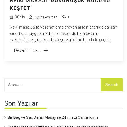
REIKI MASAJI: DOKUNUŞUN GÜCÜNÜ
KEŞFET
30
Nis
Aylin Demircan
0
Reiki masajı, şifa ve rahatlama arayanlar için enerjiyle çalışan
sıra dışı bir uygulamadır. Hem vücudu hem de zihni
sakinleştirir, kişinin kendi iyileşme gücünü harekete geçirir.
Enerji akışını dengeleyerek huzuru ve içsel dengeyi destekler.
Devamını Oku
Basit ama etkili teknikler, herkesin yaşam kalitesini
artırmasına katkı sağlar. Reiki'nin bilinmeyen yönlerini ve
doğru uygulanışını bu yazıda bulacaksınız.
Son Yazılar
Bir Baş ve Saç Derisi Masajı ile Zihninizi Canlandırın