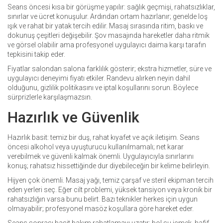
Seans öncesi kısa bir görüşme yapılır: sağlık geçmişi, rahatsızlıklar,
sınırlar ve ücret konuşulur. Ardından ortam hazırlanır; genelde loş
ışık ve rahat bir yatak tercih edilir. Masaj sırasında ritim, baskı ve
dokunuş çeşitleri değişebilir. Şov masajında hareketler daha ritmik
ve görsel olabilir ama profesyonel uygulayıcı daima karşı tarafın
tepkisini takip eder.
Fiyatlar salondan salona farklılık gösterir; ekstra hizmetler, süre ve
uygulayıcı deneyimi fiyatı etkiler. Randevu alırken neyin dahil
olduğunu, gizlilik politikasını ve iptal koşullarını sorun. Böylece
sürprizlerle karşılaşmazsın.
Hazırlık ve Güvenlik
Hazırlık basit: temiz bir duş, rahat kıyafet ve açık iletişim. Seans
öncesi alkohol veya uyuşturucu kullanılmamalı; net karar
verebilmek ve güvenli kalmak önemli. Uygulayıcıyla sınırlarını
konuş; rahatsız hissettiğinde dur diyebileceğin bir kelime belirleyin.
Hijyen çok önemli. Masaj yağı, temiz çarşaf ve steril ekipman tercih
eden yerleri seç. Eğer cilt problemi, yüksek tansiyon veya kronik bir
rahatsızlığın varsa bunu belirt. Bazı teknikler herkes için uygun
olmayabilir; profesyonel masöz koşullara göre hareket eder.