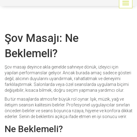
G
e
z
i
n
Şov Masajı: Ne
m
e
y
Beklemeli?
i
a
ç
Şov masajı deyince akla genelde sahneye dönük, izleyici için
/
yapılan performanslar geliyor. Ancak burada amaç sadece gösteri
k
değil; alıcının duyularını uyandırmak, rahatlatmak ve deneyimi
a
farklılaştırmak. Salonlarda veya özel seanslarda uygulama biçimi
p
değişebilir; kısaca bilmek, doğru seçim yapmana yardımcı olur.
a
Bu tür masajlarda atmosfer büyük rol oynar. Işık, müzik, yağ ve
t
iletişim seansın kalitesini belirler. Profesyonel uygulayıcılar sınırları
önceden belirler ve seans boyunca rızaya, hijyene ve konfora dikkat
ederler. Senin de beklentini açıkça ifade etmen en iyi sonucu verir.
Ne Beklemeli?