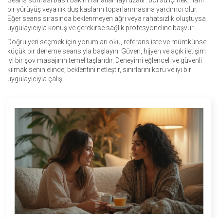
Seans sonrası basit bakım rahatlamayı uzatır: bol su içmek, hafif
bir yürüyüş veya ılık duş kasların toparlanmasına yardımcı olur.
Eğer seans sırasında beklenmeyen ağrı veya rahatsızlık oluştuysa
uygulayıcıyla konuş ve gerekirse sağlık profesyoneline başvur.
Doğru yeri seçmek için yorumları oku, referans iste ve mümkünse
küçük bir deneme seansıyla başlayın. Güven, hijyen ve açık iletişim
iyi bir şov masajının temel taşlarıdır. Deneyimi eğlenceli ve güvenli
kılmak senin elinde; beklentini netleştir, sınırlarını koru ve iyi bir
uygulayıcıyla çalış.