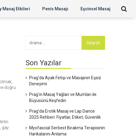
 Masaj Etkileri
Penis Masajı
Eşcinsel Masaj
Son Yazılar
Prag'da Ayak Fetişi ve Masajının Eşsiz
 olmak,
Deneyimi
 ve doğru
Prag'ın Masaj Yağları ve Mumları ile
Büyüsünü Keşfedin
Prag’da Erotik Masaj ve Lap Dance
2025 Rehberi: Fiyatlar, Etiket, Güvenlik
irtin.
, gay
Myofascial Serbest Bırakma Terapisinin
Harikalarını Anlama