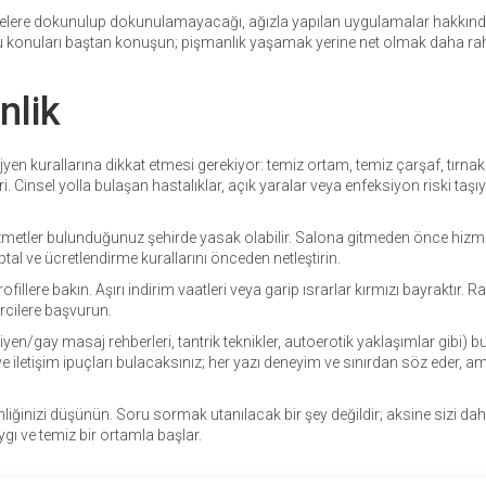
 bölgelere dokunulup dokunulamayacağı, ağızla yapılan uygulamalar hakkın
bu konuları baştan konuşun; pişmanlık yaşamak yerine net olmak daha ra
nlik
yen kurallarına dikkat etmesi gerekiyor: temiz ortam, temiz çarşaf, tırnak
 Cinsel yolla bulaşan hastalıklar, açık yaralar veya enfeksiyon riski taşı
zmetler bulunduğunuz şehirde yasak olabilir. Salona gitmeden önce hizm
al ve ücretlendirme kurallarını önceden netleştirin.
lere bakın. Aşırı indirim vaatleri veya garip ısrarlar kırmızı bayraktır. R
ercilere başvurun.
iyen/gay masaj rehberleri, tantrik teknikler, autoerotik yaklaşımlar gibi) b
 ve iletişim ipuçları bulacaksınız; her yazı deneyim ve sınırdan söz eder, a
nizi düşünün. Soru sormak utanılacak bir şey değildir; aksine sizi daha 
aygı ve temiz bir ortamla başlar.