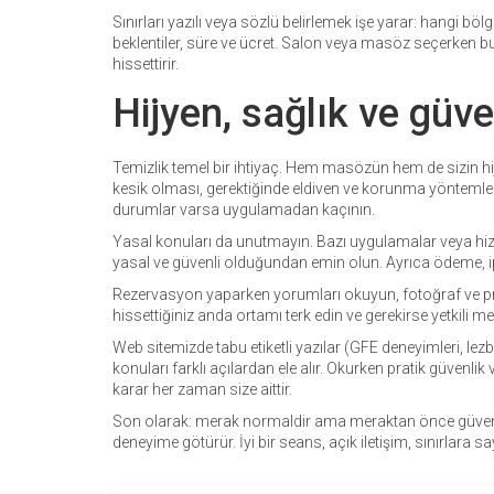
Sınırları yazılı veya sözlü belirlemek işe yarar: hangi
beklentiler, süre ve ücret. Salon veya masöz seçerken 
hissettirir.
Hijyen, sağlık ve güve
Temizlik temel bir ihtiyaç. Hem masözün hem de sizin hij
kesik olması, gerektiğinde eldiven ve korunma yöntemleri.
durumlar varsa uygulamadan kaçının.
Yasal konuları da unutmayın. Bazı uygulamalar veya hi
yasal ve güvenli olduğundan emin olun. Ayrıca ödeme, ipt
Rezervasyon yaparken yorumları okuyun, fotoğraf ve profil
hissettiğiniz anda ortamı terk edin ve gerekirse yetkili m
Web sitemizde tabu etiketli yazılar (GFE deneyimleri, lezb
konuları farklı açılardan ele alır. Okurken pratik güvenlik
karar her zaman size aittir.
Son olarak: merak normaldir ama meraktan önce güvenliği
deneyime götürür. İyi bir seans, açık iletişim, sınırlara s