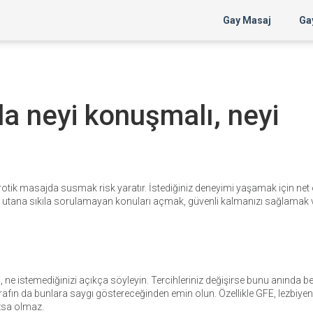
Gay Masaj
Gay
a neyi konuşmalı, neyi
tik masajda susmak risk yaratır. İstediğiniz deneyimi yaşamak için net
, utana sıkıla sorulamayan konuları açmak, güvenli kalmanızı sağlamak
 ne istemediğinizi açıkça söyleyin. Tercihleriniz değişirse bunu anında bel
tarafın da bunlara saygı göstereceğinden emin olun. Özellikle GFE, lezbiyen
azsa olmaz.