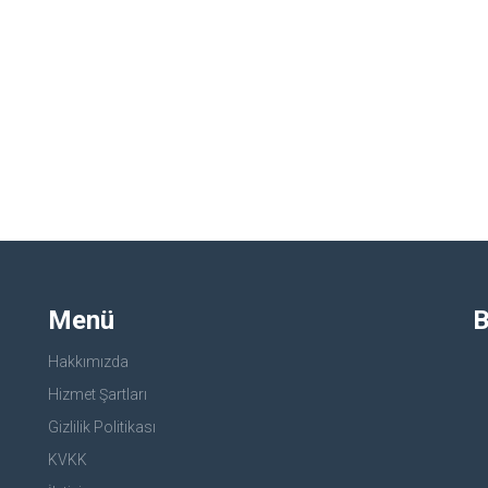
Menü
B
Hakkımızda
Hizmet Şartları
Gizlilik Politikası
KVKK