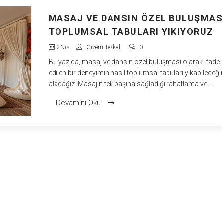
MASAJ VE DANSIN ÖZEL BULUŞMAS
TOPLUMSAL TABULARI YIKIYORUZ
2
Nis
Gizem Tekkal
0
Bu yazıda, masaj ve dansın özel buluşması olarak ifade
edilen bir deneyimin nasıl toplumsal tabuları yıkabileceğin
alacağız. Masajın tek başına sağladığı rahatlama ve
iyileştirme gücüne ek olarak, dansta bulunan özgürlük
Devamını Oku
duygusuyla birleştiğinde, nasıl benzersiz bir deneyime
dönüşebileceğinden bahsedeceğiz. Gizem olarak benim
hayatımda büyük yer kaplayan bu iki alanın birleşimine d
kişisel gözlemlerimi ve bilimsel gerçekleri paylaşacağım.