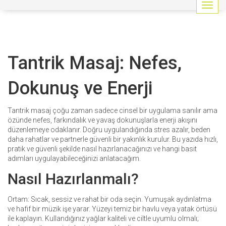
G
e
z
i
n
Tantrik Masaj: Nefes,
m
e
y
Dokunuş ve Enerji
i
a
ç
Tantrik masaj çoğu zaman sadece cinsel bir uygulama sanılır ama
/
özünde nefes, farkındalık ve yavaş dokunuşlarla enerji akışını
k
düzenlemeye odaklanır. Doğru uygulandığında stres azalır, beden
a
daha rahatlar ve partnerle güvenli bir yakınlık kurulur. Bu yazıda hızlı,
p
pratik ve güvenli şekilde nasıl hazırlanacağınızı ve hangi basit
a
adımları uygulayabileceğinizi anlatacağım.
t
Nasıl Hazırlanmalı?
Ortam: Sıcak, sessiz ve rahat bir oda seçin. Yumuşak aydınlatma
ve hafif bir müzik işe yarar. Yüzeyi temiz bir havlu veya yatak örtüsü
ile kaplayın. Kullandığınız yağlar kaliteli ve ciltle uyumlu olmalı;