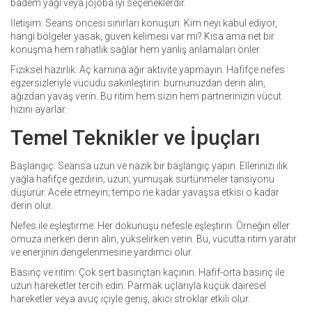
badem yağı veya jojoba iyi seçeneklerdir.
İletişim: Seans öncesi sınırları konuşun. Kim neyi kabul ediyor,
hangi bölgeler yasak, güven kelimesi var mı? Kısa ama net bir
konuşma hem rahatlık sağlar hem yanlış anlamaları önler.
Fiziksel hazırlık: Aç karnına ağır aktivite yapmayın. Hafifçe nefes
egzersizleriyle vücudu sakinleştirin: burnunuzdan derin alın,
ağızdan yavaş verin. Bu ritim hem sizin hem partnerinizin vücut
hızını ayarlar.
Temel Teknikler ve İpuçları
Başlangıç: Seansa uzun ve nazik bir başlangıç yapın. Ellerinizi ılık
yağla hafifçe gezdirin; uzun, yumuşak sürtünmeler tansiyonu
düşürür. Acele etmeyin; tempo ne kadar yavaşsa etkisi o kadar
derin olur.
Nefes ile eşleştirme: Her dokunuşu nefesle eşleştirin. Örneğin eller
omuza inerken derin alın, yükselirken verin. Bu, vücutta ritim yaratır
ve enerjinin dengelenmesine yardımcı olur.
Basınç ve ritim: Çok sert basınçtan kaçının. Hafif-orta basınç ile
uzun hareketler tercih edin. Parmak uçlarıyla küçük dairesel
hareketler veya avuç içiyle geniş, akıcı stroklar etkili olur.