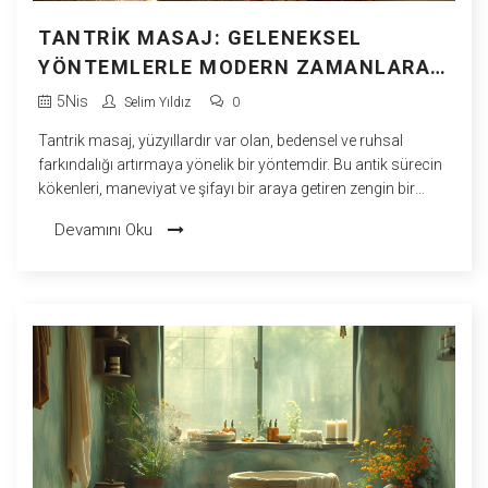
TANTRIK MASAJ: GELENEKSEL
YÖNTEMLERLE MODERN ZAMANLARA
DOKUNUŞ
5
Nis
Selim Yıldız
0
Tantrik masaj, yüzyıllardır var olan, bedensel ve ruhsal
farkındalığı artırmaya yönelik bir yöntemdir. Bu antik sürecin
kökenleri, maneviyat ve şifayı bir araya getiren zengin bir
tarihe dayanmaktadır. Modern zamanlarda stres ve
Devamını Oku
yorgunlukla mücadelede bireylere yardımcı olan bu
uygulama, iç huzuru ve dengeyi bulmada önemli bir araç
haline gelmiştir. Bu makale, tantra masajının tarihçesi, pratik
yapılma şekilleri ve sağlığa olan faydaları hakkında ayrıntılı
bilgiler sunmaktadır.