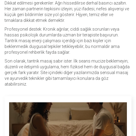
Dikkat edilmesi gerekenler: Ağrı hissedilirse derhal basıncı azaltın.
Her zaman partnerin tepkisini izleyin; yüz ifadesi, nefes alışverişi ve
küçük geri bildirimler size yol gösterir. Hijyen, temiz eller ve
tırnaklara dikkat etmek demektir.
Profesyonel destek: Kronik ağrılar, ciddi sağlık sorunları veya
hassas psikolojik durumlarda uzman bir terapiste başvurun.
Tantrik masaj enerji çalışması içerdiği için bazı kişiler için
beklenmedik duygusal tepkiler tetikleyebilir; bu normaldir ama
profesyonel rehberlik fayda sağlar.
Son olarak, tantrik masaj sabır ister. İlk seans mucize beklemeyin;
düzenli ve iletişimli uygulama, hem fiziksel hem de duygusal bağda
gerçek fark yaratır. Site içindeki diğer yazılarımızda sensual masaj
ve ayurvedik teknikler gibi tamamlayıcı konulara da göz
atabilirsiniz.