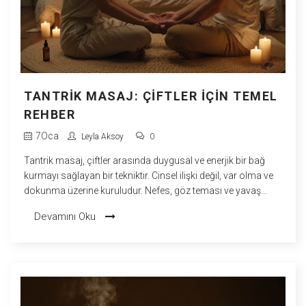
TANTRIK MASAJ: ÇIFTLER İÇIN TEMEL
REHBER
7
Oca
Leyla Aksoy
0
Tantrik masaj, çiftler arasında duygusal ve enerjik bir bağ
kurmayı sağlayan bir tekniktir. Cinsel ilişki değil, var olma ve
dokunma üzerine kuruludur. Nefes, göz teması ve yavaş
dokunuşlarla derin bir intimate bağlantı sağlanır.
Devamını Oku