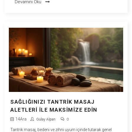
Devamını Oku
SAĞLIĞINIZI TANTRIK MASAJ
ALETLERI ILE MAKSIMIZE EDIN
14
Ara
Gülay Alpan
0
Tantrik masaj, bedeni ve zihni uyum içinde tutarak genel