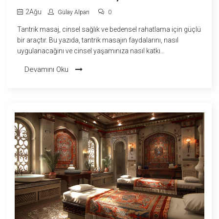
2
Ağu
Gülay Alpan
0
Tantrik masaj, cinsel sağlık ve bedensel rahatlama için güçlü
bir araçtır. Bu yazıda, tantrik masajın faydalarını, nasıl
uygulanacağını ve cinsel yaşamınıza nasıl katkı
sağlayacağını öğreneceksiniz. Tantrik masaj, sadece fiziksel
Devamını Oku
değil, ruhsal bir deneyim sunar. Kendinizi ve partnerinizi daha
iyi anlamanızı sağlar.