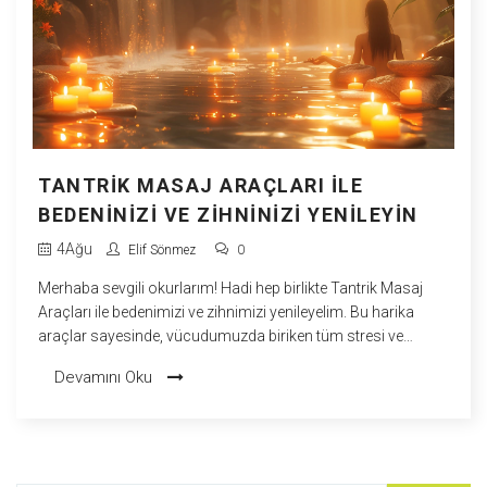
TANTRIK MASAJ ARAÇLARI ILE
BEDENINIZI VE ZIHNINIZI YENILEYIN
4
Ağu
Elif Sönmez
0
Merhaba sevgili okurlarım! Hadi hep birlikte Tantrik Masaj
Araçları ile bedenimizi ve zihnimizi yenileyelim. Bu harika
araçlar sayesinde, vücudumuzda biriken tüm stresi ve
gerginliği atabilir, aynı zamanda zihnimizi de rahatlatabiliriz.
Devamını Oku
Biliyorum, birçoğunuz "Bir dakika, Tantrik Masaj Araçları
nedir ki?" diye düşünüyor olabilir. Ancak merak etmeyin, bu
araçlarla tanıştıktan sonra, onlar olmadan nasıl yaşadığınıza
inanamayacaksınız!