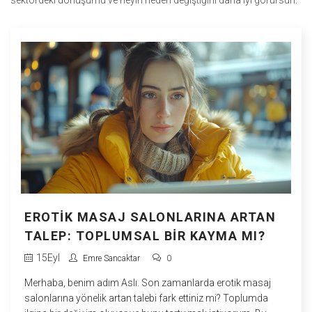
sektördeki dönüşümü ve neyin neden değiştiğini daha iyi görürsün.
EROTIK MASAJ SALONLARINA ARTAN
TALEP: TOPLUMSAL BIR KAYMA MI?
15
Eyl
Emre Sancaktar
0
Merhaba, benim adım Aslı. Son zamanlarda erotik masaj
salonlarına yönelik artan talebi fark ettiniz mi? Toplumda