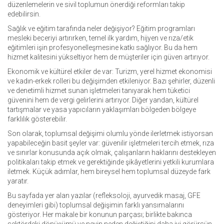
düzenlemelerin ve sivil toplumun önerdiği reformları takip
edebilirsin.
Sağlık ve eğitim tarafında neler değişiyor? Eğitim programları
mesleki beceriyi artırırken, temel ilk yardım, hijyen ve rıza/etik
eğitimleri işin profesyonelleşmesine katkı sağlıyor. Bu da hem
hizmet kalitesini yükseltiyor hem de müşteriler için güven artırıyor.
Ekonomik ve kültürel etkiler de var: Turizm, yerel hizmet ekonomisi
ve kadın-erkek rolleri bu değişimden etkileniyor. Bazı şehirler, düzenli
ve denetimli hizmet sunan işletmeleri tanıyarak hem tüketici
güvenini hem de vergi gelirlerini artırıyor. Diğer yandan, kültürel
tartışmalar ve yasa yapıcıların yaklaşımları bölgeden bölgeye
farklılık gösterebilir.
Son olarak, toplumsal değişimi olumlu yönde ilerletmek istiyorsan
yapabileceğin basit şeyler var: güvenilir işletmeleri tercih etmek, rıza
ve sınırlar konusunda açık olmak, çalışanların haklarını destekleyen
politikaları takip etmek ve gerektiğinde şikâyetlerini yetkili kurumlara
iletmek. Küçük adımlar, hem bireysel hem toplumsal düzeyde fark
yaratır.
Bu sayfada yer alan yazılar (refleksoloji, ayurvedik masaj, GFE
deneyimleri gibi) toplumsal değişimin farklı yansımalarını
gösteriyor. Her makale bir konunun parçası; birlikte bakınca