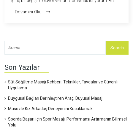
ilginç bir değişim oluyor ve bunu tartışmak istiyorum. Bu
konu, insanların özel hayatlarına daha farklı bir bakış açısı
Devamını Oku
getirebilir ve kim bilir, belki de bazıları için yeni bir kapı açabilir.
Haydi, bu toplumsal değişimi ve erotik masaj salonlarının
popülaritesini beraber keşfedelim.
Son Yazılar
Süt Söğütme Masajı Rehberi: Teknikler, Faydalar ve Güvenli
Uygulama
Duygusal Bağları Derinleştiren Araç: Duyusal Masaj
Masözle Kız Arkadaş Deneyimini Kucaklamak
Sporda Başarı İçin Spor Masajı: Performansı Artırmanın Bilimsel
Yolu