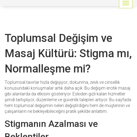
G
e
z
i
n
Toplumsal Değişim ve
m
e
y
Masaj Kültürü: Stigma mı,
i
a
Normalleşme mi?
ç
/
k
Toplumsal tavırlar hızla değişiyor; dokunma, zevk ve cinsellik
a
konusundaki konuşmalar artık daha açık. Bu değişim erotik masaj
p
gibi alanlarda da etkisini gösteriyor. Eskiden gizli kalan hizmetler
a
şimdi tartışılıyor, düzenleme ve güvenlik talepleri artıyor. Bu sayfada
t
hem toplumsal değişimin neleri değiştirdiğini hem de müşterinin ve
çalışanların ne bekleyebileceğini pratik şekilde anlattım.
Stigmanın Azalması ve
Beklentiler