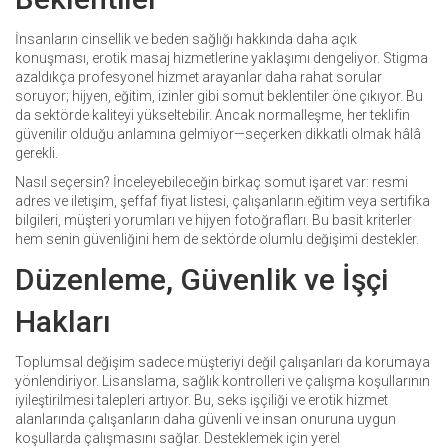
İnsanların cinsellik ve beden sağlığı hakkında daha açık
konuşması, erotik masaj hizmetlerine yaklaşımı dengeliyor. Stigma
azaldıkça profesyonel hizmet arayanlar daha rahat sorular
soruyor; hijyen, eğitim, izinler gibi somut beklentiler öne çıkıyor. Bu
da sektörde kaliteyi yükseltebilir. Ancak normalleşme, her teklifin
güvenilir olduğu anlamına gelmiyor—seçerken dikkatli olmak hâlâ
gerekli.
Nasıl seçersin? İnceleyebileceğin birkaç somut işaret var: resmi
adres ve iletişim, şeffaf fiyat listesi, çalışanların eğitim veya sertifika
bilgileri, müşteri yorumları ve hijyen fotoğrafları. Bu basit kriterler
hem senin güvenliğini hem de sektörde olumlu değişimi destekler.
Düzenleme, Güvenlik ve İşçi
Hakları
Toplumsal değişim sadece müşteriyi değil çalışanları da korumaya
yönlendiriyor. Lisanslama, sağlık kontrolleri ve çalışma koşullarının
iyileştirilmesi talepleri artıyor. Bu, seks işçiliği ve erotik hizmet
alanlarında çalışanların daha güvenli ve insan onuruna uygun
koşullarda çalışmasını sağlar. Desteklemek için yerel