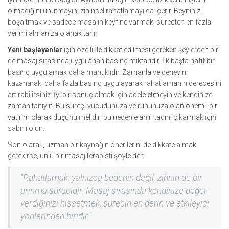
olmadığını unutmayın; zihinsel rahatlamayı da içerir. Beyninizi
boşaltmak ve sadece masajın keyfine varmak, süreçten en fazla
verimi almanıza olanak tanır.
Yeni başlayanlar
için özellikle dikkat edilmesi gereken şeylerden biri
de masaj sırasında uygulanan basınç miktarıdır. İlk başta hafif bir
basınç uygulamak daha mantıklıdır. Zamanla ve deneyim
kazanarak, daha fazla basınç uygulayarak rahatlamanın derecesini
artırabilirsiniz. İyi bir sonuç almak için acele etmeyin ve kendinize
zaman tanıyın. Bu süreç, vücudunuza ve ruhunuza olan önemli bir
yatırım olarak düşünülmelidir; bu nedenle anın tadını çıkarmak için
sabırlı olun.
Son olarak, uzman bir kaynağın önerilerini de dikkate almak
gerekirse, ünlü bir masaj terapisti şöyle der:
"Rahatlamak, yalnızca bedenin değil, zihnin de bir
arınma sürecidir. Masaj sırasında kendinize değer
verdiğinizi hissetmek, sürecin en derin ve etkileyici
yönlerinden biridir."