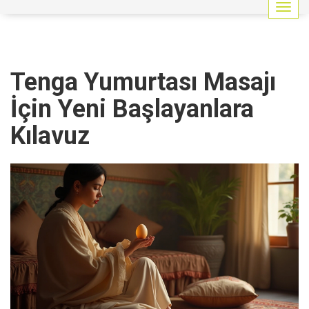
G
e
z
i
n
Tenga Yumurtası Masajı
m
e
İçin Yeni Başlayanlara
y
i
Kılavuz
a
ç
/
k
a
p
a
t