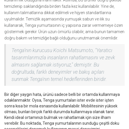
kullanımlık olduğuna inanmaktır. Aslında, bu ürünler doğru şekilde
temizlenip saklandığında birden fazla kez kullanılabilir. Yine de,
kullanım talimatlarına dikkat edilmeli ve hijyen standartlarına
uyulmalıdır. Temizlik aşamasında yumuşak sabun ve ılık su
kullanarak, Tenga yumurtasının iç yapısına zarar vermemeye özen
göstermek gerekir. Ürün uzun ömürlü olabilir, ama bunun tamamen
doğru bakım ve temizliğe bağlı olduğunu unutmamak önemlidir.
Tenga’nın kurucusu Koichi Matsumoto, "Yaratıcı
tasarımlarımızla insanların rahatlamasını ve zevk
almasını sağlamak istiyoruz," demiştir. Bu
doğrultuda, farklı deneyimler ve bakış açıları
sunmak Tenga'nın temel hedeflerinden biridir.
Bir diğer yaygın hata, ürünü sadece belli bir ortamda kullanmaya
odaklanmaktır. Oysa, Tenga yumurtaları ister evde ister işten
sonra kısa bir mola esnasında kullanılabilir. Mobilitesinin yüksek
olması, bunları birçok farklı durumda kullanmaya olanak tanır.
Kendi ideal ortamınızı bulmak ve rahatlamak için size ilham
verebilir. Bu noktada, Tenga yumurtalarının sunduğu çeşitli doku