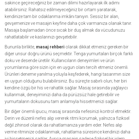
sakince geçireceğiniz bir zaman dilimi hazırlayarak ilk adımı
atabilirsiniz. Rahatsız edilmeyeceğiniz bir ortam yaratarak,
kendinize tam bir odaklanma imkânı tanıyın. Sessiz bir alan,
gevşemenize ve masajın keyfine daha çok varmanıza olanak tanır.
Masaja başlamadan önce sıcak bir duş almak da vücudunuzu
rahatlatabilir ve kaslarınızı gevşetebilir.
Bununla birlikte,
masaj rehberi
olarak dikkat etmeniz gereken bir
diğer unsur doğru ürünü seçmektir. Tenga yumurtaları birçok farklı
doku ve desende üretilir. Kullanıcıların deneyimleri ve ürün
yorumlarına göre sizin için en uygun olanı tercih etmeniz önemli.
Ürünleri deneme yanılma yoluyla keşfederek, hangi tasarımın size
en uygun olduğunu bulabilirsiniz. Bu süreçte sabırlı olun; her biri
kendine özgü bir his ve rahatlık sağlar. Masaj sırasında yağlayıcı
kullanmak, deneyiminizi daha da pürüzsüz hale getirebilir ve
yumurtaların dokusunu tam anlamıyla hissetmenizi sağlar.
Bir diğer önemli ipucu, masaj sırasında nefesinizi kontrol etmektir.
Derin ve düzenli nefes alıp vererek ritmi korumak, yalnızca fiziksel
değil zihinsel olarak da rahatlamanıza yardım eder. Nefes alıp
verme ritminize odaklanmak, rahatlama süresince kendinizi daha
iyi hissetmenizi sağlar. Ayrıca masajın sadece fiziksel bir işlem