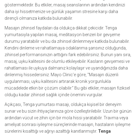
göstermektedir. Bu etkiler, masaj seanslarının ardından kendinizi
daha iyi hissetmenize ve günlük yaşamın stresine karşı daha
dirençli olmanıza katkıda bulunabilir.
Masajın zihinsel faydaları da oldukça dikkat çekicidir. Tenga
yumurtasıyla yapılan masaj, meditasyon benzeri bir gevşeme
durumu yaratabilir ve bu da zihinsel dinlenmeye katkıda bulunabilir.
Kendini dinleme ve rahatlamaya odaklanma şansınız olduğunda,
zihinsel performansınızın arttığını fark edebilirsiniz. Bunun yanı sıra,
masaj, uyku kalitesini de olumlu etkileyebilir. Kasların gevşemesi ve
rahatlaması ile uykuya dalmanız kolaylaşır ve uyandığınızda daha
dinlenmiş hissedersiniz. Mayo Clinic'e göre, "Masajın düzenli
uygulanması, uyku kalitesini artırarak kronik yorgunlukla
mücadelede etkin bir çözüm olabilir." Bu gibi etkiler, masajın fiziksel
olduğu kadar zihinsel sağlık içinde önemini vurgular.
Açıkçası, Tenga yumurtası masajı, oldukça kişisel bir deneyim
sunar ve bu sizin ihtiyaçlarınıza göre özelleştirilebilir. Uzun bir günün
ardından vücut ve zihin için bir mola hissi yaratabilir. Travma veya
ameliyat sonrası iyileşme süreçlerinde masajın, hastaların iyileşme
sürelerini kısalttığı ve ağrıyı azalttığı kanıtlanmıştır.
Tenga