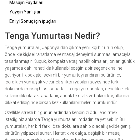
Masajın Faydaları
Yaygın Yanlışlar
En İyi Sonuç İçin İpuçları
Tenga Yumurtası Nedir?
Tenga yumurtaları, Japonya'dan çıkma yenilikçi bir ürün olup,
öncelikle kişisel rahatlama ve masaj deneyimi sunması amacıyla
tasarlanmıştır. Küçük, kompakt ve taşınabilir olmaları, onları günlük
yaşamda dahi rahatlıkla kullanabileceğiniz bir seçenek haline
getiriyor. İlk bakışta, sevimli bir yumurtayı andıran bu ürünler,
içerdikleri yumuşak ve esnek silikon yapıları sayesinde farklı
dokularda masaj hissi sunarlar. Tenga yumurtaları, genellikle tek
kullanımlık olarak tasarlanır, ancak temizlik ve bakım koşullarına
dikkat edildiğinde birkaç kez kullanılabilmeleri mümkündür.
Özellikle stresli bir günün ardından kendinizi ödüllendirmek
istediğiniz anlarda Tenga yumurtaları imdadınıza yetişebilir. Bu
yumurtalar, her biri farklı özel dokulara sahip olacak şekilde geniş
bir ürün yelpazesi sunar. Her tırtık ve dalga, değişik bir masaj