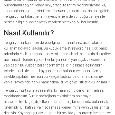
bulmalarını sağlar. Tenga'nın yaratıcı tasarımı ve fonksiyonelliği,
kullanıcıların bu deneyimi tekrarlaması için daima cazip hale getirir.
Tenga yumurtaları, hem hikayesiyle hem de sunduğu deneyimle
herkesin ilgisini çekebilecek modern bir teknoloji harikasıdır.
Nasıl Kullanılır?
Tenga yumurtası, son derece ilginç bir rahatlama aracı olarak
kullanım kolaylığı sağlar. Bu küçük ama etkileyici cihaz, çok basit
adımlarla etkili bir masaj deneyimi sunar. İlk adım, paketin dikkatlice
açılmasıdır. İçinden çıkan her bir yumurta, yumuşak ve esnek bir
yapıdadır, bu yüzden zarar görmemesi için dikkatle açılmalıdır.
İçinde genellikle bir de kayganlaştırıcı bulunur ve masajın en iyi
şekilde yapılabilmesi için bu kayganlaştırıcı da önemlidir. Esnek
yapısı sayesinde, farklı baskı teknikleri ve çeşitli stillerle kullanılabilir.
Tenga yumurtası masajını etkili kılmanın bir diğer önemli adımı,
odaklanmaktır. Bu tür masajların etkisini tam anlamıyla
hissedebilmek için, dış etkenlerden arınmış bir ortamda bulunmak
önemlidir. Dikkatinizi yalnızca masaj deneyimine verin ve hislerinizi
dinleyin. Kayganlaştırıcıyı düzgün bir şekilde yumurtanın içerisine ve