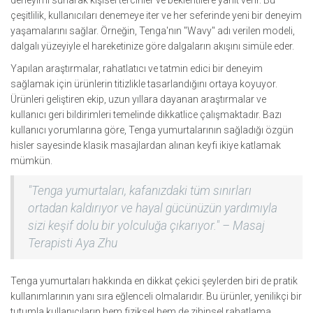
deneyimi sunarak kişisel tercihler ve beklentilere yanıt verir. Bu
çeşitlilik, kullanıcıları denemeye iter ve her seferinde yeni bir deneyim
yaşamalarını sağlar. Örneğin, Tenga'nın "Wavy" adı verilen modeli,
dalgalı yüzeyiyle el hareketinize göre dalgaların akışını simüle eder.
Yapılan araştırmalar, rahatlatıcı ve tatmin edici bir deneyim
sağlamak için ürünlerin titizlikle tasarlandığını ortaya koyuyor.
Ürünleri geliştiren ekip, uzun yıllara dayanan araştırmalar ve
kullanıcı geri bildirimleri temelinde dikkatlice çalışmaktadır. Bazı
kullanıcı yorumlarına göre, Tenga yumurtalarının sağladığı özgün
hisler sayesinde klasik masajlardan alınan keyfi ikiye katlamak
mümkün.
"Tenga yumurtaları, kafanızdaki tüm sınırları
ortadan kaldırıyor ve hayal gücünüzün yardımıyla
sizi keşif dolu bir yolculuğa çıkarıyor." – Masaj
Terapisti Aya Zhu
Tenga yumurtaları hakkında en dikkat çekici şeylerden biri de pratik
kullanımlarının yanı sıra eğlenceli olmalarıdır. Bu ürünler, yenilikçi bir
tutumla kullanıcıların hem fiziksel hem de zihinsel rahatlama