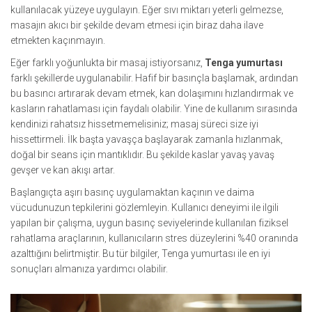
kullanılacak yüzeye uygulayın. Eğer sıvı miktarı yeterli gelmezse,
masajın akıcı bir şekilde devam etmesi için biraz daha ilave
etmekten kaçınmayın.
Eğer farklı yoğunlukta bir masaj istiyorsanız,
Tenga yumurtası
farklı şekillerde uygulanabilir. Hafif bir basınçla başlamak, ardından
bu basıncı artırarak devam etmek, kan dolaşımını hızlandırmak ve
kasların rahatlaması için faydalı olabilir. Yine de kullanım sırasında
kendinizi rahatsız hissetmemelisiniz; masaj süreci size iyi
hissettirmeli. İlk başta yavaşça başlayarak zamanla hızlanmak,
doğal bir seans için mantıklıdır. Bu şekilde kaslar yavaş yavaş
gevşer ve kan akışı artar.
Başlangıçta aşırı basınç uygulamaktan kaçının ve daima
vücudunuzun tepkilerini gözlemleyin. Kullanıcı deneyimi ile ilgili
yapılan bir çalışma, uygun basınç seviyelerinde kullanılan fiziksel
rahatlama araçlarının, kullanıcıların stres düzeylerini %40 oranında
azalttığını belirtmiştir. Bu tür bilgiler, Tenga yumurtası ile en iyi
sonuçları almanıza yardımcı olabilir.