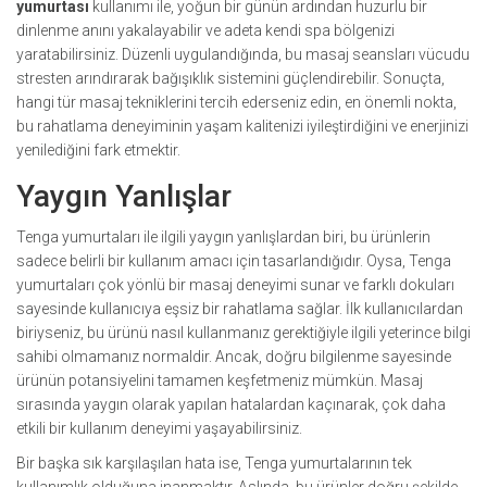
yumurtası
kullanımı ile, yoğun bir günün ardından huzurlu bir
dinlenme anını yakalayabilir ve adeta kendi spa bölgenizi
yaratabilirsiniz. Düzenli uygulandığında, bu masaj seansları vücudu
stresten arındırarak bağışıklık sistemini güçlendirebilir. Sonuçta,
hangi tür masaj tekniklerini tercih ederseniz edin, en önemli nokta,
bu rahatlama deneyiminin yaşam kalitenizi iyileştirdiğini ve enerjinizi
yenilediğini fark etmektir.
Yaygın Yanlışlar
Tenga yumurtaları ile ilgili yaygın yanlışlardan biri, bu ürünlerin
sadece belirli bir kullanım amacı için tasarlandığıdır. Oysa, Tenga
yumurtaları çok yönlü bir masaj deneyimi sunar ve farklı dokuları
sayesinde kullanıcıya eşsiz bir rahatlama sağlar. İlk kullanıcılardan
biriyseniz, bu ürünü nasıl kullanmanız gerektiğiyle ilgili yeterince bilgi
sahibi olmamanız normaldir. Ancak, doğru bilgilenme sayesinde
ürünün potansiyelini tamamen keşfetmeniz mümkün. Masaj
sırasında yaygın olarak yapılan hatalardan kaçınarak, çok daha
etkili bir kullanım deneyimi yaşayabilirsiniz.
Bir başka sık karşılaşılan hata ise, Tenga yumurtalarının tek