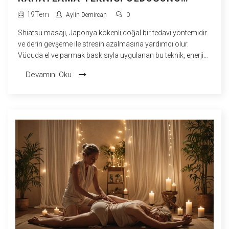
KEŞFEDIN
19
Tem
Aylin Demircan
0
Shiatsu masajı, Japonya kökenli doğal bir tedavi yöntemidir
ve derin gevşeme ile stresin azalmasına yardımcı olur.
Vücuda el ve parmak baskısıyla uygulanan bu teknik, enerji
akışını dengeler ve hem fiziksel hem de zihinsel rahatlama
Devamını Oku
sağlar. Bu yazıda, shiatsu masajının nasıl uygulandığını,
avantajlarını ve günlük yaşamınızdaki yerini keşfedeceksiniz.