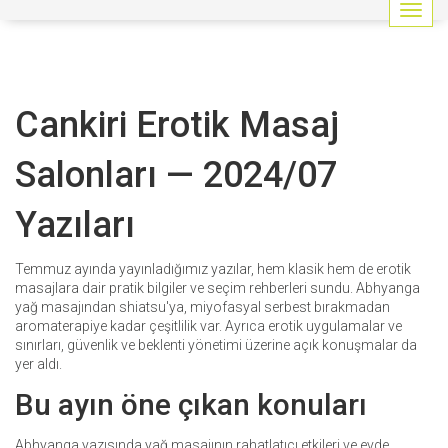
G
e
z
i
n
Cankiri Erotik Masaj
m
e
y
Salonları — 2024/07
i
a
Yazıları
ç
/
k
Temmuz ayında yayınladığımız yazılar, hem klasik hem de erotik
a
masajlara dair pratik bilgiler ve seçim rehberleri sundu. Abhyanga
p
yağ masajından shiatsu'ya, miyofasyal serbest bırakmadan
a
aromaterapiye kadar çeşitlilik var. Ayrıca erotik uygulamalar ve
t
sınırları, güvenlik ve beklenti yönetimi üzerine açık konuşmalar da
yer aldı.
Bu ayın öne çıkan konuları
Abhyanga yazısında yağ masajının rahatlatıcı etkileri ve evde