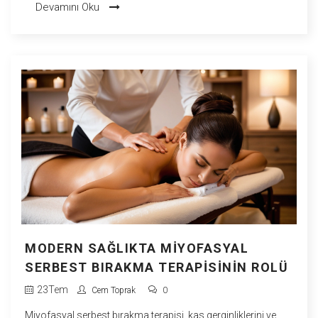
Devamını Oku
yönelik bilinç ve kabul düzeyini artırmaktır.
MODERN SAĞLIKTA MIYOFASYAL
SERBEST BIRAKMA TERAPISININ ROLÜ
23
Tem
Cem Toprak
0
Miyofasyal serbest bırakma terapisi, kas gerginliklerini ve