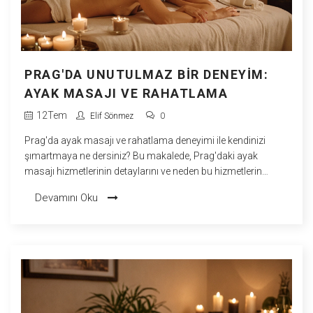
PRAG'DA UNUTULMAZ BIR DENEYIM:
AYAK MASAJI VE RAHATLAMA
12
Tem
Elif Sönmez
0
Prag'da ayak masajı ve rahatlama deneyimi ile kendinizi
şımartmaya ne dersiniz? Bu makalede, Prag'daki ayak
masajı hizmetlerinin detaylarını ve neden bu hizmetlerin
unutulmaz olduğunu inceleyeceğiz. Şehirdeki en iyi spa ve
Devamını Oku
masaj salonlarını keşfedecek, fiyatlar ve öneriler hakkında
bilgi edineceksiniz. Ayrıca, bu deneyimi yaşarken neler
bekleyeceğinizi öğrenerek, Prag seyahatinizi daha keyifli hale
getirebilirsiniz.