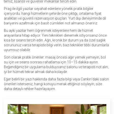
temiz, lisanslı ve güvenilir mekanlar tercih edin.
Prag ile ilgili yazılar seyahat edenlere yönelik pratik bilgiler
içeriyordu: hangi hizmetlerin şehirde öne çıktığı, ortalama fiyat
aralıkları ve güvenli rezervasyon ipuçları. Yurt dışı deneyiminde dil
bariyerini azaltmak için basit cümleleri not almanızı öneririz.
Bu ayki yazılar hem öğrenmek isteyenlere hem de hizmet
arayanlara hitap ediyor. Yeni teknikleri denemek istiyorsanız önce
kısa bir seans tercih edin. Ağrı, kronik bir durum ya da özel sağlık
sorununuz varsa terapiste bilgi verin; bazı teknikler tıbbi durumlarla
uyumsuz olabilir.
Son olarak pratik öneriler: masaj öncesi ağır yemek yemeyin, bol
su için ve seans sonrası rahatlama için 10–15 dakika ayırın.
Beğendiğiniz bir uygulama bulduysanız salonu ve terapisti not alın;
iyi bir hizmeti tekrar almak daha kolaydır.
Eğer belirli bir yazı hakkında daha fazla bilgi veya Cankırı’daki salon
önerileri isterseniz, hangi konuyu merak ettiğinizi söyleyin; size
daha detaylı rehber hazırlayayım.