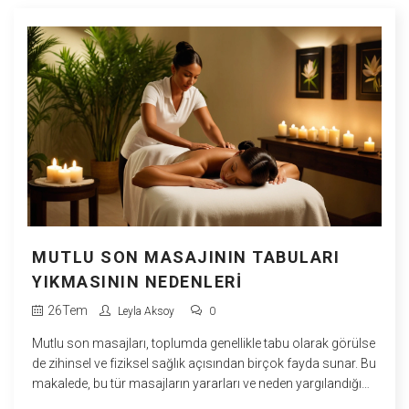
MUTLU SON MASAJININ TABULARI
YIKMASININ NEDENLERI
26
Tem
Leyla Aksoy
0
Mutlu son masajları, toplumda genellikle tabu olarak görülse
de zihinsel ve fiziksel sağlık açısından birçok fayda sunar. Bu
makalede, bu tür masajların yararları ve neden yargılandığı
hakkında bilgi vereceğiz. Amacımız toplumda bu masajlara