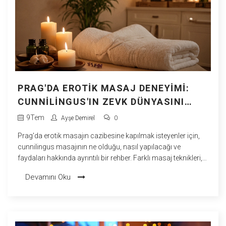
PRAG'DA EROTIK MASAJ DENEYIMI:
CUNNILINGUS'IN ZEVK DÜNYASINI
KEŞFEDIN
9
Tem
Ayşe Demirel
0
Prag'da erotik masajın cazibesine kapılmak isteyenler için,
cunnilingus masajının ne olduğu, nasıl yapılacağı ve
faydaları hakkında ayrıntılı bir rehber. Farklı masaj teknikleri,
önemli detaylar ve Prag'da bu deneyimi yaşamak için ipuçları
Devamını Oku
ile dolu bir makale.