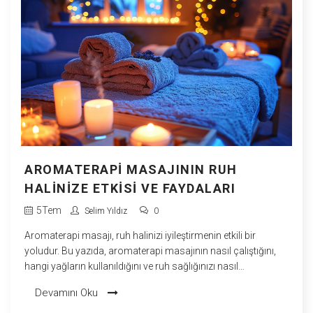
AROMATERAPI MASAJININ RUH
HALINIZE ETKISI VE FAYDALARI
5
Tem
Selim Yıldız
0
Aromaterapi masajı, ruh halinizi iyileştirmenin etkili bir
yoludur. Bu yazıda, aromaterapi masajının nasıl çalıştığını,
hangi yağların kullanıldığını ve ruh sağlığınızı nasıl
güçlendirdiğini ayrıntılarıyla keşfedeceksiniz. Ayrıca, kendi
Devamını Oku
evinizde basit adımlarla aromaterapi masajı yapmayı
öğrenebileceksiniz.