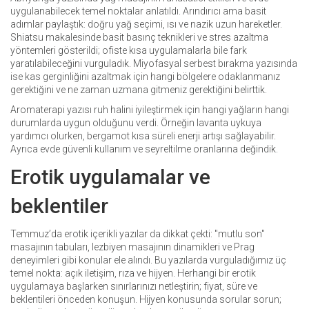
uygulanabilecek temel noktalar anlatıldı. Arındırıcı ama basit
adımlar paylaştık: doğru yağ seçimi, ısı ve nazik uzun hareketler.
Shiatsu makalesinde basit basınç teknikleri ve stres azaltma
yöntemleri gösterildi; ofiste kısa uygulamalarla bile fark
yaratılabileceğini vurguladık. Miyofasyal serbest bırakma yazısında
ise kas gerginliğini azaltmak için hangi bölgelere odaklanmanız
gerektiğini ve ne zaman uzmana gitmeniz gerektiğini belirttik.
Aromaterapi yazısı ruh halini iyileştirmek için hangi yağların hangi
durumlarda uygun olduğunu verdi. Örneğin lavanta uykuya
yardımcı olurken, bergamot kısa süreli enerji artışı sağlayabilir.
Ayrıca evde güvenli kullanım ve seyreltilme oranlarına değindik.
Erotik uygulamalar ve
beklentiler
Temmuz’da erotik içerikli yazılar da dikkat çekti: "mutlu son"
masajının tabuları, lezbiyen masajının dinamikleri ve Prag
deneyimleri gibi konular ele alındı. Bu yazılarda vurguladığımız üç
temel nokta: açık iletişim, rıza ve hijyen. Herhangi bir erotik
uygulamaya başlarken sınırlarınızı netleştirin; fiyat, süre ve
beklentileri önceden konuşun. Hijyen konusunda sorular sorun;