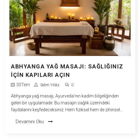
ABHYANGA YAĞ MASAJI: SAĞLIĞINIZ
İÇIN KAPILARI AÇIN
30
Tem
Selim Yıldız
0
Abhyanga yağ masajı, Ayurveda'nın kadim bilgeliğinden
gelen bir uygulamadır. Bu masajın sağlık üzerindeki
faydalarını keşfedeceksiniz. Hem fiziksel hem de zihinsel
rahatlamayı sağlayan bu yöntemle ilgili ilginç bilgiler ve
Devamını Oku
ipuçları sunuyoruz. Sağlığınıza nasıl etkisi olabileceğini
öğrenmek için okumaya devam edin.