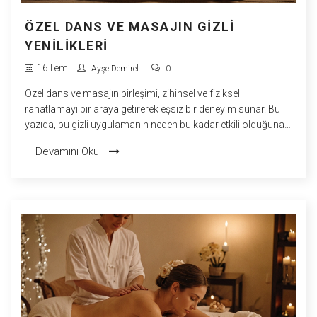
ÖZEL DANS VE MASAJIN GIZLI
YENILIKLERI
16
Tem
Ayşe Demirel
0
Özel dans ve masajın birleşimi, zihinsel ve fiziksel
rahatlamayı bir araya getirerek eşsiz bir deneyim sunar. Bu
yazıda, bu gizli uygulamanın neden bu kadar etkili olduğuna
ve nasıl faydalar sağladığına dair bilgiler sunulacak. Gerçek
Devamını Oku
hikayeler ve uzman görüşleri de yer alacak.