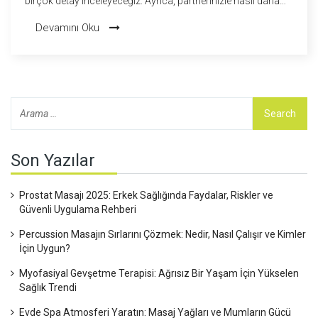
birçok detay inceleyeceğiz. Ayrıca, partnerinizle nasıl daha
derin bir bağ kurabileceğinizi ve sağlığınıza olan etkilerini
Devamını Oku
öğreneceksiniz. Eğitici ve bilgilendirici bir içerik ile hem yeni
başlayanlar hem de deneyimliler için faydalı bilgiler
sunacağız.
Son Yazılar
Prostat Masajı 2025: Erkek Sağlığında Faydalar, Riskler ve
Güvenli Uygulama Rehberi
Percussion Masajın Sırlarını Çözmek: Nedir, Nasıl Çalışır ve Kimler
İçin Uygun?
Myofasiyal Gevşetme Terapisi: Ağrısız Bir Yaşam İçin Yükselen
Sağlık Trendi
Evde Spa Atmosferi Yaratın: Masaj Yağları ve Mumların Gücü