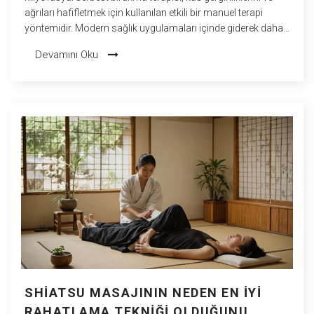
ağrıları hafifletmek için kullanılan etkili bir manuel terapi
yöntemidir. Modern sağlık uygulamaları içinde giderek daha
fazla dikkat çekmektedir. Bu makalede, miyofasyal serbest
Devamını Oku
bırakma terapisinin temel prensipleri, sağlığa faydaları ve
nasıl uygulandığı incelenmektedir. Gerçek hayat örnekleri ve
ipuçlarıyla bu terapinin kullanım alanları detaylandırılacaktır.
SHIATSU MASAJININ NEDEN EN İYI
RAHATLAMA TEKNIĞI OLDUĞUNU