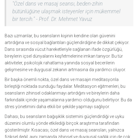
"Özel dans ve masaj seansı, beden-zihin
bütünlüğüne ulaşmak isteyenler için mükemmel
bir tercih." - Prof. Dr. Mehmet Yavuz
Bazı uzmanlar, bu seansların kişinin kendine olan güvenini
artırdığına ve sosyal bağlantıları güçlendirdiğine de dikkat çekiyor.
Dans sırasında vücut hareketleriyle sağlanan ifade özgürlüğü,
bireylerin içsel dünyalarını keşfetmelerine imkan tanıyor. Bu tür
aktiviteler, psikolojik rahatlama yanında sosyal becerilerin
gelişmesine ve duygusal zekanın artmasına da yardımcı oluyor.
Bir başka önemli nokta, özel dans ve masajın meditasyonla
birleştiği noktada sunduğu faydalar. Meditasyon eğitmenleri, bu
seansların zihinsel odaklanmayı artırdığını ve bireylerin daha
farkındalık içinde yaşamalarına yardımcı olduğunu belirtiyor. Bu da
stres yönetimini daha etkili bir şekilde yapmayı sağlıyor.
Dahası, bu seansların bağışıklık sistemini güçlendirdiği ve uyku
düzenini olumlu yönde etkilediği birçok araştırma tarafından
gösterilmiştir. Kısacası, özel dans ve masaj seansları, yalnızca
fiziksel değil, aynı zamanda zihinsel ve duygusal sağlık için de çok