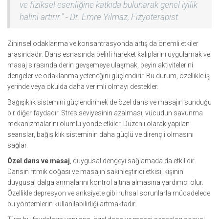
ve fiziksel esenliğine katkıda bulunarak genel iyilik
halini artırır." - Dr. Emre Yılmaz, Fizyoterapist
Zihinsel odaklanma ve konsantrasyonda artış da önemli etkiler
arasındadır. Dans esnasında belirli hareket kalıplarını uygulamak ve
masaj sırasında derin gevşemeye ulaşmak, beyin aktivitelerini
dengeler ve odaklanma yeteneğini güçlendirir. Bu durum, özellikle iş
yerinde veya okulda daha verimli olmayı destekler.
Bağışıklık sistemini güçlendirmek de özel dans ve masajın sunduğu
bir diğer faydadır. Stres seviyesinin azalması, vücudun savunma
mekanizmalarını olumlu yönde etkiler. Düzenli olarak yapılan
seanslar, bağışıklık sisteminin daha güçlü ve dirençli olmasını
sağlar.
Özel dans ve masaj
, duygusal dengeyi sağlamada da etkilidir.
Dansın ritmik doğası ve masajın sakinleştirici etkisi, kişinin
duygusal dalgalanmalarını kontrol altına almasına yardımcı olur.
Özellikle depresyon ve anksiyete gibi ruhsal sorunlarla mücadelede
bu yöntemlerin kullanılabilirliği artmaktadır.