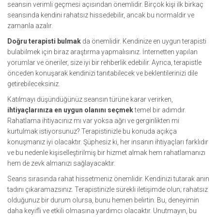
seansın verimli geçmesi açısından önemlidir. Birçok kişi ilk birkaç
seansında kendini rahatsız hissedebilir, ancak bu normaldir ve
zamanla azalır.
Doğru terapisti bulmak
da önemlidir. Kendinize en uygun terapisti
bulabilmek için biraz araştırma yapmalısınız. İnternetten yapılan
yorumlar ve öneriler, size iyi bir rehberlik edebilir. Ayrıca, terapistle
önceden konuşarak kendinizi tanıtabilecek ve beklentilerinizi dile
getirebileceksiniz.
Katılmayı düşündüğünüz seansın türüne karar verirken,
ihtiyaçlarınıza en uygun olanını seçmek
temel bir adımdır.
Rahatlama ihtiyacınız mı var yoksa ağrı ve gerginlikten mi
kurtulmak istiyorsunuz? Terapistinizle bu konuda açıkça
konuşmanız iyi olacaktır. Şüphesiz ki, her insanın ihtiyaçları farklıdır
ve bu nedenle kişiselleştirilmiş bir hizmet almak hem rahatlamanızı
hem de zevk almanızı sağlayacaktır.
Seans sırasında rahat hissetmeniz önemlidir. Kendinizi tutarak anın
tadını çıkaramazsınız. Terapistinizle sürekli iletişimde olun; rahatsız
olduğunuz bir durum olursa, bunu hemen belirtin. Bu, deneyimin
daha keyifli ve etkili olmasına yardımcı olacaktır. Unutmayın, bu