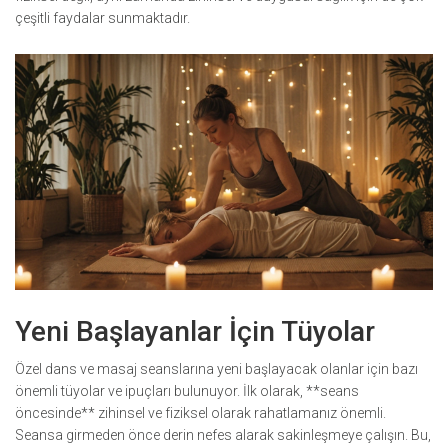
çeşitli faydalar sunmaktadır.
Yeni Başlayanlar İçin Tüyolar
Özel dans ve masaj seanslarına yeni başlayacak olanlar için bazı
önemli tüyolar ve ipuçları bulunuyor. İlk olarak, **seans
öncesinde** zihinsel ve fiziksel olarak rahatlamanız önemli.
Seansa girmeden önce derin nefes alarak sakinleşmeye çalışın. Bu,