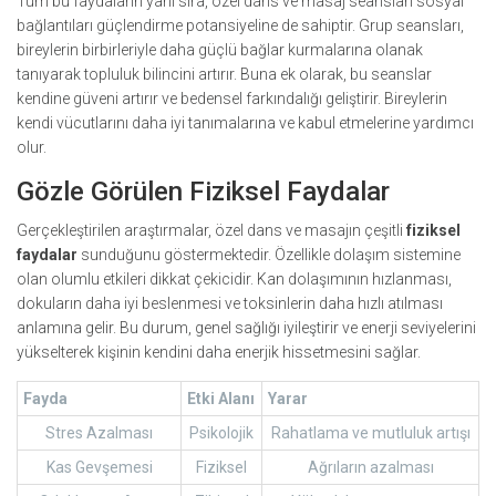
Tüm bu faydaların yanı sıra, özel dans ve masaj seansları sosyal
bağlantıları güçlendirme potansiyeline de sahiptir. Grup seansları,
bireylerin birbirleriyle daha güçlü bağlar kurmalarına olanak
tanıyarak topluluk bilincini artırır. Buna ek olarak, bu seanslar
kendine güveni artırır ve bedensel farkındalığı geliştirir. Bireylerin
kendi vücutlarını daha iyi tanımalarına ve kabul etmelerine yardımcı
olur.
Gözle Görülen Fiziksel Faydalar
Gerçekleştirilen araştırmalar, özel dans ve masajın çeşitli
fiziksel
faydalar
sunduğunu göstermektedir. Özellikle dolaşım sistemine
olan olumlu etkileri dikkat çekicidir. Kan dolaşımının hızlanması,
dokuların daha iyi beslenmesi ve toksinlerin daha hızlı atılması
anlamına gelir. Bu durum, genel sağlığı iyileştirir ve enerji seviyelerini
yükselterek kişinin kendini daha enerjik hissetmesini sağlar.
Fayda
Etki Alanı
Yarar
Stres Azalması
Psikolojik
Rahatlama ve mutluluk artışı
Kas Gevşemesi
Fiziksel
Ağrıların azalması