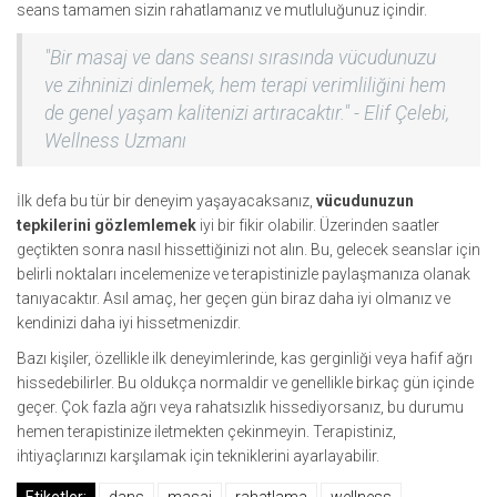
seans tamamen sizin rahatlamanız ve mutluluğunuz içindir.
"Bir masaj ve dans seansı sırasında vücudunuzu
ve zihninizi dinlemek, hem terapi verimliliğini hem
de genel yaşam kalitenizi artıracaktır." - Elif Çelebi,
Wellness Uzmanı
İlk defa bu tür bir deneyim yaşayacaksanız,
vücudunuzun
tepkilerini gözlemlemek
iyi bir fikir olabilir. Üzerinden saatler
geçtikten sonra nasıl hissettiğinizi not alın. Bu, gelecek seanslar için
belirli noktaları incelemenize ve terapistinizle paylaşmanıza olanak
tanıyacaktır. Asıl amaç, her geçen gün biraz daha iyi olmanız ve
kendinizi daha iyi hissetmenizdir.
Bazı kişiler, özellikle ilk deneyimlerinde, kas gerginliği veya hafif ağrı
hissedebilirler. Bu oldukça normaldir ve genellikle birkaç gün içinde
geçer. Çok fazla ağrı veya rahatsızlık hissediyorsanız, bu durumu
hemen terapistinize iletmekten çekinmeyin. Terapistiniz,
ihtiyaçlarınızı karşılamak için tekniklerini ayarlayabilir.
Etiketler:
dans
masaj
rahatlama
wellness