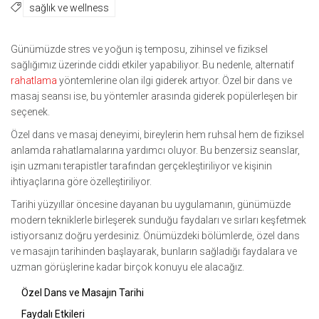
sağlık ve wellness
Günümüzde stres ve yoğun iş temposu, zihinsel ve fiziksel
sağlığımız üzerinde ciddi etkiler yapabiliyor. Bu nedenle, alternatif
rahatlama
yöntemlerine olan ilgi giderek artıyor. Özel bir dans ve
masaj seansı ise, bu yöntemler arasında giderek popülerleşen bir
seçenek.
Özel dans ve masaj deneyimi, bireylerin hem ruhsal hem de fiziksel
anlamda rahatlamalarına yardımcı oluyor. Bu benzersiz seanslar,
işin uzmanı terapistler tarafından gerçekleştiriliyor ve kişinin
ihtiyaçlarına göre özelleştiriliyor.
Tarihi yüzyıllar öncesine dayanan bu uygulamanın, günümüzde
modern tekniklerle birleşerek sunduğu faydaları ve sırları keşfetmek
istiyorsanız doğru yerdesiniz. Önümüzdeki bölümlerde, özel dans
ve masajın tarihinden başlayarak, bunların sağladığı faydalara ve
uzman görüşlerine kadar birçok konuyu ele alacağız.
Özel Dans ve Masajın Tarihi
Faydalı Etkileri