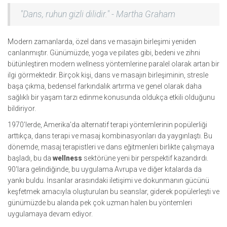
"Dans, ruhun gizli dilidir." - Martha Graham
Modern zamanlarda, özel dans ve masajın birleşimi yeniden
canlanmıştır. Günümüzde, yoga ve pilates gibi, bedeni ve zihni
bütünleştiren modern wellness yöntemlerine paralel olarak artan bir
ilgi görmektedir. Birçok kişi, dans ve masajın birleşiminin, stresle
başa çıkma, bedensel farkındalık artırma ve genel olarak daha
sağlıklı bir yaşam tarzı edinme konusunda oldukça etkili olduğunu
bildiriyor.
1970'lerde, Amerika'da alternatif terapi yöntemlerinin popülerliği
arttıkça, dans terapi ve masaj kombinasyonları da yaygınlaştı. Bu
dönemde, masaj terapistleri ve dans eğitmenleri birlikte çalışmaya
başladı, bu da
wellness
sektörüne yeni bir perspektif kazandırdı.
90'lara gelindiğinde, bu uygulama Avrupa ve diğer kıtalarda da
yankı buldu. İnsanlar arasındaki iletişimi ve dokunmanın gücünü
keşfetmek amacıyla oluşturulan bu seanslar, giderek popülerleşti ve
günümüzde bu alanda pek çok uzman halen bu yöntemleri
uygulamaya devam ediyor.