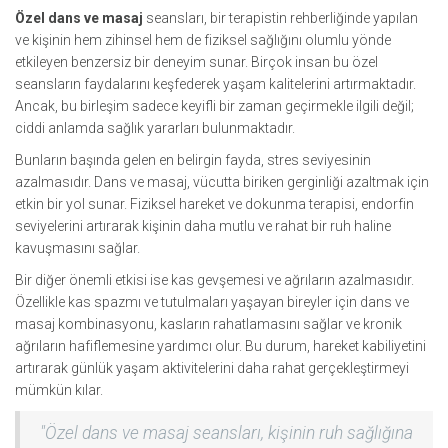
Özel dans ve masaj
seansları, bir terapistin rehberliğinde yapılan
ve kişinin hem zihinsel hem de fiziksel sağlığını olumlu yönde
etkileyen benzersiz bir deneyim sunar. Birçok insan bu özel
seansların faydalarını keşfederek yaşam kalitelerini artırmaktadır.
Ancak, bu birleşim sadece keyifli bir zaman geçirmekle ilgili değil;
ciddi anlamda sağlık yararları bulunmaktadır.
Bunların başında gelen en belirgin fayda, stres seviyesinin
azalmasıdır. Dans ve masaj, vücutta biriken gerginliği azaltmak için
etkin bir yol sunar. Fiziksel hareket ve dokunma terapisi, endorfin
seviyelerini artırarak kişinin daha mutlu ve rahat bir ruh haline
kavuşmasını sağlar.
Bir diğer önemli etkisi ise kas gevşemesi ve ağrıların azalmasıdır.
Özellikle kas spazmı ve tutulmaları yaşayan bireyler için dans ve
masaj kombinasyonu, kasların rahatlamasını sağlar ve kronik
ağrıların hafiflemesine yardımcı olur. Bu durum, hareket kabiliyetini
artırarak günlük yaşam aktivitelerini daha rahat gerçekleştirmeyi
mümkün kılar.
"Özel dans ve masaj seansları, kişinin ruh sağlığına