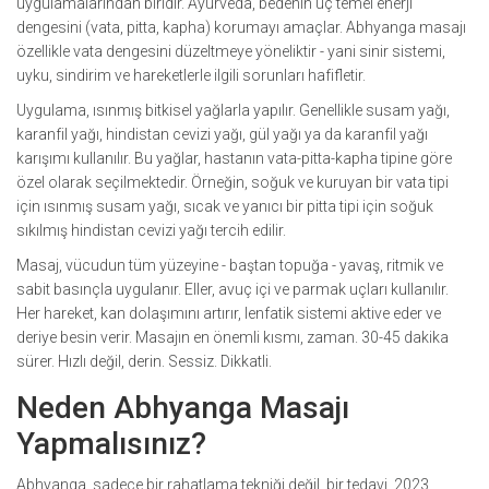
uygulamalarından biridir. Ayurveda, bedenin üç temel enerji
dengesini (vata, pitta, kapha) korumayı amaçlar. Abhyanga masajı
özellikle vata dengesini düzeltmeye yöneliktir - yani sinir sistemi,
uyku, sindirim ve hareketlerle ilgili sorunları hafifletir.
Uygulama, ısınmış bitkisel yağlarla yapılır. Genellikle susam yağı,
karanfil yağı, hindistan cevizi yağı, gül yağı ya da karanfil yağı
karışımı kullanılır. Bu yağlar, hastanın vata-pitta-kapha tipine göre
özel olarak seçilmektedir. Örneğin, soğuk ve kuruyan bir vata tipi
için ısınmış susam yağı, sıcak ve yanıcı bir pitta tipi için soğuk
sıkılmış hindistan cevizi yağı tercih edilir.
Masaj, vücudun tüm yüzeyine - baştan topuğa - yavaş, ritmik ve
sabit basınçla uygulanır. Eller, avuç içi ve parmak uçları kullanılır.
Her hareket, kan dolaşımını artırır, lenfatik sistemi aktive eder ve
deriye besin verir. Masajın en önemli kısmı, zaman. 30-45 dakika
sürer. Hızlı değil, derin. Sessiz. Dikkatli.
Neden Abhyanga Masajı
Yapmalısınız?
Abhyanga, sadece bir rahatlama tekniği değil, bir tedavi. 2023