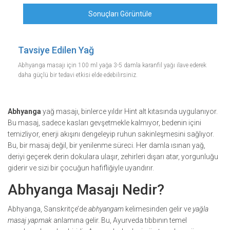
Sonuçları Görüntüle
Tavsiye Edilen Yağ
Abhyanga masajı için 100 ml yağa 3-5 damla karanfil yağı ilave ederek
daha güçlü bir tedavi etkisi elde edebilirsiniz.
Abhyanga
yağ masajı, binlerce yıldır Hint alt kıtasında uygulanıyor.
Bu masaj, sadece kasları gevşetmekle kalmıyor, bedenin içini
temizliyor, enerji akışını dengeleyip ruhun sakinleşmesini sağlıyor.
Bu, bir masaj değil, bir yenilenme süreci. Her damla ısınan yağ,
deriyi geçerek derin dokulara ulaşır, zehirleri dışarı atar, yorgunluğu
giderir ve sizi bir çocuğun hafifliğiyle uyandırır.
Abhyanga Masajı Nedir?
Abhyanga, Sanskritçe’de
abhyangam
kelimesinden gelir ve
yağla
masaj yapmak
anlamına gelir. Bu, Ayurveda tıbbının temel