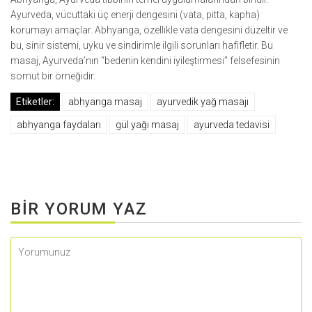
Ayurveda, vücuttaki üç enerji dengesini (vata, pitta, kapha)
korumayı amaçlar. Abhyanga, özellikle vata dengesini düzeltir ve
bu, sinir sistemi, uyku ve sindirimle ilgili sorunları hafifletir. Bu
masaj, Ayurveda’nın “bedenin kendini iyileştirmesi” felsefesinin
somut bir örneğidir.
Etiketler:
abhyanga masaj
ayurvedik yağ masajı
abhyanga faydaları
gül yağı masaj
ayurveda tedavisi
BIR YORUM YAZ