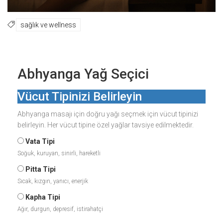
sağlık ve wellness
Abhyanga Yağ Seçici
Vücut Tipinizi Belirleyin
Abhyanga masajı için doğru yağı seçmek için vücut tipinizi
belirleyin. Her vücut tipine özel yağlar tavsiye edilmektedir.
Vata Tipi
Soğuk, kuruyan, sinirli, hareketli
Pitta Tipi
Sıcak, kızgın, yanıcı, enerjik
Kapha Tipi
Ağır, durgun, depresif, istirahatçi