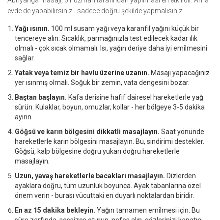
Abhyanga masajı, bir uzman tarafından yapılması en etkilidir. Ama
evde de yapabilirsiniz - sadece doğru şekilde yapmalısınız.
Yağı ısının.
100 ml susam yağı veya karanfil yağını küçük bir
tencereye alın. Sıcaklık, parmağınızla test edilecek kadar ılık
olmalı - çok sıcak olmamalı. Isı, yağın deriye daha iyi emilmesini
sağlar.
Yatak veya temiz bir havlu üzerine uzanın.
Masajı yapacağınız
yer ısınmış olmalı. Soğuk bir zemin, vata dengesini bozar.
Baştan başlayın.
Kafa derisine hafif dairesel hareketlerle yağ
sürün. Kulaklar, boyun, omuzlar, kollar - her bölgeye 3-5 dakika
ayırın.
Göğsü ve karın bölgesini dikkatli masajlayın.
Saat yönünde
hareketlerle karın bölgesini masajlayın. Bu, sindirimi destekler.
Göğsü, kalp bölgesine doğru yukarı doğru hareketlerle
masajlayın.
Uzun, yavaş hareketlerle bacakları masajlayın.
Dizlerden
ayaklara doğru, tüm uzunluk boyunca. Ayak tabanlarına özel
önem verin - burası vücuttaki en duyarlı noktalardan biridir.
En az 15 dakika bekleyin.
Yağın tamamen emilmesi için. Bu