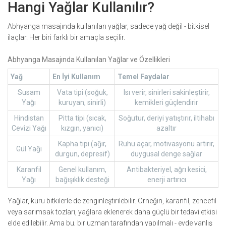
Hangi Yağlar Kullanılır?
Abhyanga masajında kullanılan yağlar, sadece yağ değil - bitkisel
ilaçlar. Her biri farklı bir amaçla seçilir.
Abhyanga Masajında Kullanılan Yağlar ve Özellikleri
Yağ
En İyi Kullanım
Temel Faydalar
Susam
Vata tipi (soğuk,
Isı verir, sinirleri sakinleştirir,
Yağı
kuruyan, sinirli)
kemikleri güçlendirir
Hindistan
Pitta tipi (sıcak,
Soğutur, deriyi yatıştırır, iltihabı
Cevizi Yağı
kızgın, yanıcı)
azaltır
Kapha tipi (ağır,
Ruhu açar, motivasyonu artırır,
Gül Yağı
durgun, depresif)
duygusal denge sağlar
Karanfil
Genel kullanım,
Antibakteriyel, ağrı kesici,
Yağı
bağışıklık desteği
enerji artırıcı
Yağlar, kuru bitkilerle de zenginleştirilebilir. Örneğin, karanfil, zencefil
veya sarımsak tozları, yağlara eklenerek daha güçlü bir tedavi etkisi
elde edilebilir. Ama bu, bir uzman tarafından yapılmalı - evde yanlış