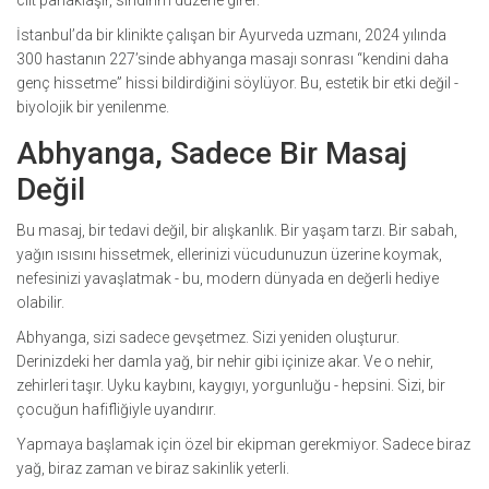
cilt parlaklaşır, sindirim düzene girer.
İstanbul’da bir klinikte çalışan bir Ayurveda uzmanı, 2024 yılında
300 hastanın 227’sinde abhyanga masajı sonrası “kendini daha
genç hissetme” hissi bildirdiğini söylüyor. Bu, estetik bir etki değil -
biyolojik bir yenilenme.
Abhyanga, Sadece Bir Masaj
Değil
Bu masaj, bir tedavi değil, bir alışkanlık. Bir yaşam tarzı. Bir sabah,
yağın ısısını hissetmek, ellerinizi vücudunuzun üzerine koymak,
nefesinizi yavaşlatmak - bu, modern dünyada en değerli hediye
olabilir.
Abhyanga, sizi sadece gevşetmez. Sizi yeniden oluşturur.
Derinizdeki her damla yağ, bir nehir gibi içinize akar. Ve o nehir,
zehirleri taşır. Uyku kaybını, kaygıyı, yorgunluğu - hepsini. Sizi, bir
çocuğun hafifliğiyle uyandırır.
Yapmaya başlamak için özel bir ekipman gerekmiyor. Sadece biraz
yağ, biraz zaman ve biraz sakinlik yeterli.