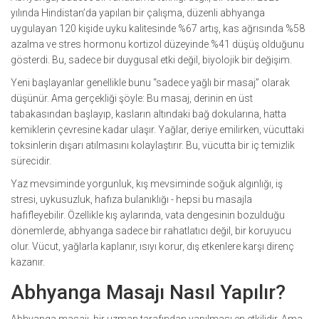
yılında Hindistan’da yapılan bir çalışma, düzenli abhyanga
uygulayan 120 kişide uyku kalitesinde %67 artış, kas ağrısında %58
azalma ve stres hormonu kortizol düzeyinde %41 düşüş olduğunu
gösterdi. Bu, sadece bir duygusal etki değil, biyolojik bir değişim.
Yeni başlayanlar genellikle bunu “sadece yağlı bir masaj” olarak
düşünür. Ama gerçekliği şöyle: Bu masaj, derinin en üst
tabakasından başlayıp, kasların altındaki bağ dokularına, hatta
kemiklerin çevresine kadar ulaşır. Yağlar, deriye emilirken, vücuttaki
toksinlerin dışarı atılmasını kolaylaştırır. Bu, vücutta bir iç temizlik
sürecidir.
Yaz mevsiminde yorgunluk, kış mevsiminde soğuk algınlığı, iş
stresi, uykusuzluk, hafıza bulanıklığı - hepsi bu masajla
hafifleyebilir. Özellikle kış aylarında, vata dengesinin bozulduğu
dönemlerde, abhyanga sadece bir rahatlatıcı değil, bir koruyucu
olur. Vücut, yağlarla kaplanır, ısıyı korur, dış etkenlere karşı direnç
kazanır.
Abhyanga Masajı Nasıl Yapılır?