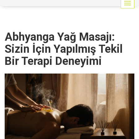
G
e
z
i
n
Abhyanga Yağ Masajı:
m
e
Sizin İçin Yapılmış Tekil
y
i
Bir Terapi Deneyimi
a
ç
/
k
a
p
a
t