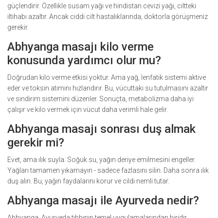
güçlendirir. Özellikle susam yağı ve hindistan cevizi yağı, ciltteki
iltihabı azaltır. Ancak ciddi cilt hastalıklarında, doktorla görüşmeniz
gerekir.
Abhyanga masajı kilo verme
konusunda yardımcı olur mu?
Doğrudan kilo verme etkisi yoktur. Ama yağ, lenfatik sistemi aktive
eder ve toksin atımını hızlandırır. Bu, vücuttaki su tutulmasını azaltır
ve sindirim sistemini düzenler. Sonuçta, metabolizma daha iyi
çalışır ve kilo vermek için vücut daha verimli hale gelir.
Abhyanga masajı sonrası duş almak
gerekir mi?
Evet, ama ılık suyla. Soğuk su, yağın deriye emilmesini engeller.
Yağları tamamen yıkamayın - sadece fazlasını silin. Daha sonra ılık
duş alın. Bu, yağın faydalarını korur ve cildi nemli tutar.
Abhyanga masajı ile Ayurveda nedir?
Abhyanga, Ayurveda tıbbının temel uygulamalarından biridir.