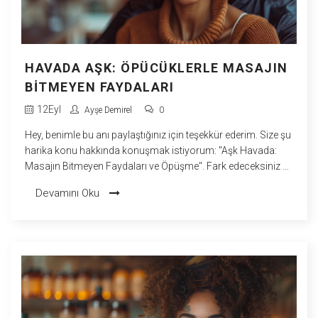
HAVADA AŞK: ÖPÜCÜKLERLE MASAJIN
BITMEYEN FAYDALARI
12
Eyl
Ayşe Demirel
0
Hey, benimle bu anı paylaştığınız için teşekkür ederim. Size şu
harika konu hakkında konuşmak istiyorum: "Aşk Havada:
Masajın Bitmeyen Faydaları ve Öpüşme". Fark edeceksiniz ki,
masajla öpüşmenin birleşimi sadece rahatlatmakla kalmaz,
Devamını Oku
aynı zamanda genel sağlık durumunuzu da iyileştirir. Bu blog
yazısında, hem öpüşmenin hem de masajın faydalarını
detaylı bir şekilde anlattım. Umarım okuduktan sonra
kendinize daha fazla özen göstermeye daha çok
motivasyon bulacaksınız!