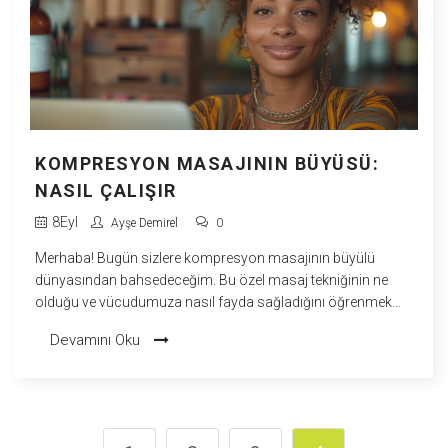
KOMPRESYON MASAJININ BÜYÜSÜ:
NASIL ÇALIŞIR
8
Eyl
Ayşe Demirel
0
Merhaba! Bugün sizlere kompresyon masajının büyülü
dünyasından bahsedeceğim. Bu özel masaj tekniğinin ne
olduğu ve vücudumuza nasıl fayda sağladığını öğrenmek
sizi de heyecanlandıracaktır. Sadece rahatlama ve gevşeme
Devamını Oku
sunmakla kalmaz, aynı zamanda vücutta birçok sağlık
sorununu da hafifletebilir. Bu yazıda, sizlere kompresyon
masajının nasıl çalıştığını anlatacağım.