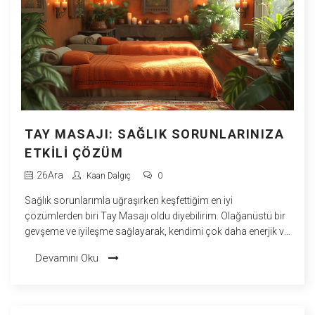
TAY MASAJI: SAĞLIK SORUNLARINIZA
ETKILI ÇÖZÜM
26
Ara
Kaan Dalgıç
0
Sağlık sorunlarımla uğraşırken keşfettiğim en iyi
çözümlerden biri Tay Masajı oldu diyebilirim. Olağanüstü bir
gevşeme ve iyileşme sağlayarak, kendimi çok daha enerjik ve
canlı hissetmeme yardım etti. Tay Masajı'nın nasıl bir tedavi
Devamını Oku
yöntemi olduğunu, benim deneyimlerimle birlikte bu yazıda
sizlerle paylaşıyor olacağım. Eğer kronik ağrılardan
muzdaripseniz ya da stresten arınmak istiyorsanız, bu eski
ve güçlü masaj tekniğini kesinlikle denemelisiniz. Kısacası,