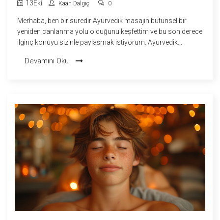
13
Eki
Kaan Dalgıç
0
Merhaba, ben bir süredir Ayurvedik masajın bütünsel bir
yeniden canlanma yolu olduğunu keşfettim ve bu son derece
ilginç konuyu sizinle paylaşmak istiyorum. Ayurvedik
massage, hem bedeninizi hem de ruhunuzu tazeleyen eski
Devamını Oku
bir sağlık uygulamasıdır. Kişinin genel sağlık ve esenliğini
iyileştirmeye yönelik bir bütünsel uygulama olan bu masaj
türünü denemek için sabırsızlanıyorum. Size bunun hakkında
daha fazla bilgi vermek için bu blog yazısını yazdım, umarım
sizi de bilgilendirir ve ilham verir.