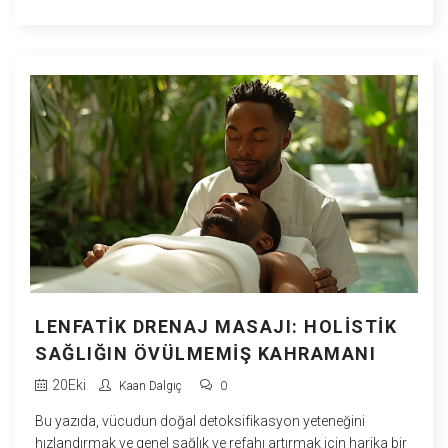
yapmak adına önemli. Yazımda, mutlu sonlu masajın sağlık
yararları hakkında derinlemesine bilgi vereceğim. Günlük
yaşantımızdaki stresten kurtulmanın en güzel yollarından biri
olan bu masajın detaylarına inelim.
LENFATIK DRENAJ MASAJI: HOLISTIK
SAĞLIĞIN ÖVÜLMEMIŞ KAHRAMANI
20
Eki
Kaan Dalgıç
0
Bu yazıda, vücudun doğal detoksifikasyon yeteneğini
hızlandırmak ve genel sağlık ve refahı artırmak için harika bir