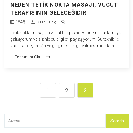
NEDEN TETIK NOKTA MASAJI, VÜCUT
TERAPISININ GELECEĞIDIR
18
Ağu
Kaan Dalgıç
0
Tetik nokta masajının vücut terapisindeki önemini anlamaya
çalışıyorum ve sizinle bu bilgileri paylaşıyorum. Bu teknik ile
vücutta oluşan ağrı ve gerginliklerin giderilmesi mümkün
olabiliyor. Sağlıklı bir yaşam için vücudun dinlenmesi ve
Devamını Oku
rahatlaması gerekiyor, bu da tetik nokta masajı ile
sağlanabiliyor. Sağlık ve vücut bakımı adına ilerleyen
dönemlerde bu tür masaj tekniklerinin daha fazla önem
kazanacağını düşünüyorum. Bu konuda beni takip etmeye
devam edin.
1
2
3