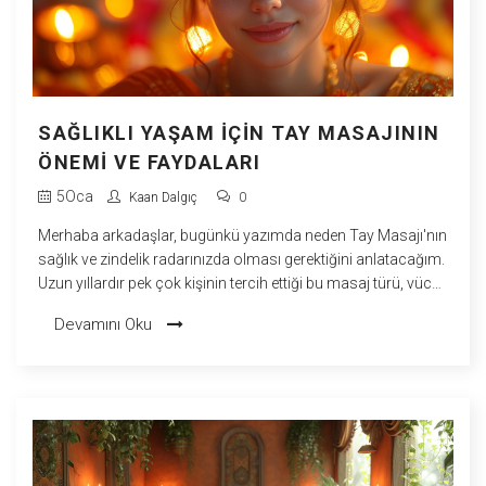
SAĞLIKLI YAŞAM İÇIN TAY MASAJININ
ÖNEMI VE FAYDALARI
5
Oca
Kaan Dalgıç
0
Merhaba arkadaşlar, bugünkü yazımda neden Tay Masajı'nın
sağlık ve zindelik radarınızda olması gerektiğini anlatacağım.
Uzun yıllardır pek çok kişinin tercih ettiği bu masaj türü, vücut
esnekliğini artırıyor, stresi azaltıyor ve enerji seviyelerini
Devamını Oku
yükseltiyor. Ben şahsen deneyimlediğimde kendimi çok daha
rahatlamış ve yenilenmiş hissettim. Siz de eğer günlük
hayatın stresinden biraz olsun uzaklaşıp, fiziksel ve zihinsel
olarak rahatlamak istiyorsanız, Tay Masajı'nı mutlaka
denemelisiniz. Psikolojik ve fiziksel faydalarını kendi
deneyimlerimden yola çıkarak detaylı bir şekilde
açıklayacağım.