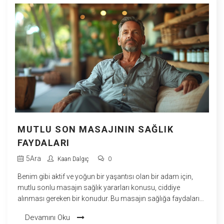
Tay Masajı'nın sağlığınıza nasıl olumlu katkılarda
bulunabileceğine dair kişisel gözlemlerimi sizinle
paylaşacağım.
MUTLU SON MASAJININ SAĞLIK
FAYDALARI
5
Ara
Kaan Dalgıç
0
Benim gibi aktif ve yoğun bir yaşantısı olan bir adam için,
mutlu sonlu masajın sağlık yararları konusu, ciddiye
alınması gereken bir konudur. Bu masajın sağlığa faydaları
sayısızdır, en önemlisi rahatlama ve stres yönetimidir. Bence
Devamını Oku
bu deneyimi yaşamak, bedenime ve zihnime büyük bir iyilik