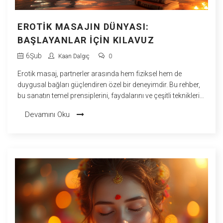
EROTIK MASAJIN DÜNYASI:
BAŞLAYANLAR İÇIN KILAVUZ
6
Şub
Kaan Dalgıç
0
Erotik masaj, partnerler arasında hem fiziksel hem de
duygusal bağları güçlendiren özel bir deneyimdir. Bu rehber,
bu sanatın temel prensiplerini, faydalarını ve çeşitli tekniklerini
açıklayarak, başlayanlar için erotik masajın kapılarını
Devamını Oku
aralamayı amaçlar. Okuyucuya, denemek istediklerinde
nelere dikkat etmeleri gerektiği konusunda pratik bilgiler
sunar ayrıca doğru atmosferin nasıl hazırlanacağına dair
önerilerde bulunur.