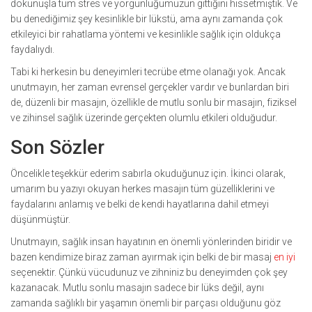
dokunuşla tüm stres ve yorgunluğumuzun gittiğini hissetmiştik. Ve
bu denediğimiz şey kesinlikle bir lükstü, ama aynı zamanda çok
etkileyici bir rahatlama yöntemi ve kesinlikle sağlık için oldukça
faydalıydı.
Tabi ki herkesin bu deneyimleri tecrübe etme olanağı yok. Ancak
unutmayın, her zaman evrensel gerçekler vardır ve bunlardan biri
de, düzenli bir masajın, özellikle de mutlu sonlu bir masajın, fiziksel
ve zihinsel sağlık üzerinde gerçekten olumlu etkileri olduğudur.
Son Sözler
Öncelikle teşekkür ederim sabırla okuduğunuz için. İkinci olarak,
umarım bu yazıyı okuyan herkes masajın tüm güzelliklerini ve
faydalarını anlamış ve belki de kendi hayatlarına dahil etmeyi
düşünmüştür.
Unutmayın, sağlık insan hayatının en önemli yönlerinden biridir ve
bazen kendimize biraz zaman ayırmak için belki de bir masaj
en iyi
seçenektir. Çünkü vücudunuz ve zihniniz bu deneyimden çok şey
kazanacak. Mutlu sonlu masajın sadece bir lüks değil, aynı
zamanda sağlıklı bir yaşamın önemli bir parçası olduğunu göz