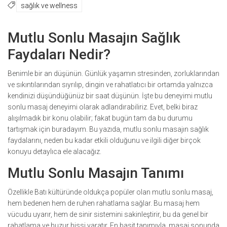
sağlık ve wellness
Mutlu Sonlu Masajın Sağlık
Faydaları Nedir?
Benimle bir an düşünün. Günlük yaşamın stresinden, zorluklarından
ve sıkıntılarından sıyrılıp, dingin ve rahatlatıcı bir ortamda yalnızca
kendinizi düşündüğünüz bir saat düşünün. İşte bu deneyimi mutlu
sonlu masaj deneyimi olarak adlandırabiliriz. Evet, belki biraz
alışılmadık bir konu olabilir; fakat bugün tam da bu durumu
tartışmak için buradayım. Bu yazıda, mutlu sonlu masajın sağlık
faydalarını, neden bu kadar etkili olduğunu ve ilgili diğer birçok
konuyu detaylıca ele alacağız.
Mutlu Sonlu Masajın Tanımı
Özellikle Batı kültüründe oldukça popüler olan mutlu sonlu masaj,
hem bedenen hem de ruhen rahatlama sağlar. Bu masaj hem
vücudu uyarır, hem de sinir sistemini sakinleştirir, bu da genel bir
rahatlama ve huzur hissi yaratır. En basit tanımıyla, masaj sonunda