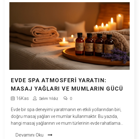
EVDE SPA ATMOSFERI YARATIN:
MASAJ YAĞLARI VE MUMLARIN GÜCÜ
16
Kas
Selim Yıldız
0
Evde bir spa deneyimi yaratmanın en etkili yollarından biri,
doğru masaj yağları ve mumlar kullanmaktır. Bu yazıda,
hangi masaj yağlarının ve mum türlerinin evde rahatlama
sağladığına dair bilgiler bulabilirsiniz. Ayrıca, kendinize özel
Devamını Oku
bir spa atmosferi oluşturmanın püf noktalarını