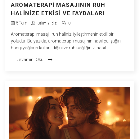
AROMATERAPI MASAJININ RUH
HALINIZE ETKISI VE FAYDALARI
5
Tem
Selim Yıldız
0
Aromaterapi masajı, ruh halinizi iyileştirmenin etkili bir
yoludur. Bu yazıda, aromaterapi masajının nasıl çalıştığını,
hangi yağların kullanıldığını ve ruh sağlığınızı nasıl
güçlendirdiğini ayrıntılarıyla keşfedeceksiniz. Ayrıca, kendi
Devamını Oku
evinizde basit adımlarla aromaterapi masajı yapmayı
öğrenebileceksiniz.