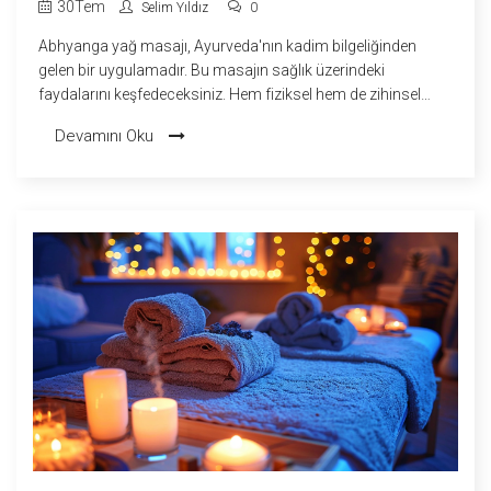
30
Tem
Selim Yıldız
0
Abhyanga yağ masajı, Ayurveda'nın kadim bilgeliğinden
gelen bir uygulamadır. Bu masajın sağlık üzerindeki
faydalarını keşfedeceksiniz. Hem fiziksel hem de zihinsel
rahatlamayı sağlayan bu yöntemle ilgili ilginç bilgiler ve
Devamını Oku
ipuçları sunuyoruz. Sağlığınıza nasıl etkisi olabileceğini
öğrenmek için okumaya devam edin.