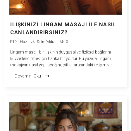
İLIŞKINIZI LINGAM MASAJI ILE NASIL
CANLANDIRIRSINIZ?
21
Haz
Selim Yıldız
0
Lingam masajı, bir ilişkinin duygusal ve fiziksel bağlarını
kuvvetlendirmek için harika bir yoldur. Bu yazıda, lingam
masajının nasıl yapılacağını, çiftler arasındaki iletişim ve
anlayışı nasıl artıracağını keşfedeceksiniz. Ayrıca, bu özel
Devamını Oku
masaj türünün faydaları ve püf noktalarına değineceğiz.
Sevdiklerinizle daha derin bir bağ kurmak için bu rehberi
inceleyin.