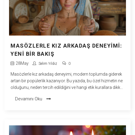
MASÖZLERLE KIZ ARKADAŞ DENEYIMI:
YENI BIR BAKIŞ
28
May
Selim Yıldız
0
Masözlerle kız arkadaş deneyimi, modern toplumda giderek
artan bir popülerlik kazanıyor. Bu yazıda, bu özel hizmetin ne
olduğunu, neden tercih edildiğini ve hangi etik kurallara dikkat
edilmesi gerektiğini gözler önüne seriyoruz. Ayrıca bu
Devamını Oku
deneyimin zihinsel ve duygusal faydalarına ve masöz
seçiminde nelere dikkat edilmesi gerektiğine dair ipuçları
sunuyoruz.