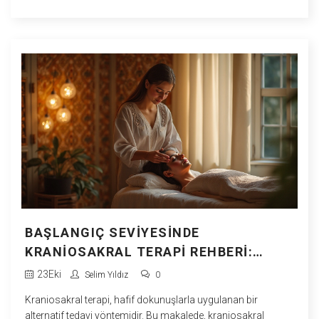
keşfedeceksiniz. Evde kullanılabilecek doğal malzemelerle
huzur dolu bir ortam yaratmanın faydalarını öğrenin.
BAŞLANGIÇ SEVIYESINDE
KRANIOSAKRAL TERAPI REHBERI:
TEMEL BILGILER VE FAYDALARI
23
Eki
Selim Yıldız
0
Kraniosakral terapi, hafif dokunuşlarla uygulanan bir
alternatif tedavi yöntemidir. Bu makalede, kraniosakral