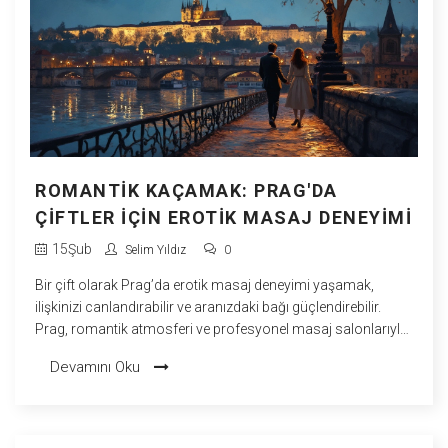
ROMANTIK KAÇAMAK: PRAG'DA
ÇIFTLER IÇIN EROTIK MASAJ DENEYIMI
15
Şub
Selim Yıldız
0
Bir çift olarak Prag’da erotik masaj deneyimi yaşamak,
ilişkinizi canlandırabilir ve aranızdaki bağı güçlendirebilir.
Prag, romantik atmosferi ve profesyonel masaj salonlarıyla
ünlüdür. Erotik masajlar, çiftlerin streslerini atmasını,
Devamını Oku
rahatlamalarını ve yeni bir bağ kurmalarını sağlar. Bu yazıda,
çiftler için Prag'da erotik masaj hakkında bilmeniz
gerekenleri, ilginç bilgiler ve ipuçlarını bulacaksınız.