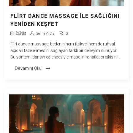
FLIRT DANCE MASSAGE ILE SAĞLIĞINI
YENIDEN KEŞFET
26
Nis
Selim Yıldız
0
Flirt dance massage, bedenin hem fiziksel hem de ruhsal
açıdan tazelenmesini sağlayan farklı bir deneyim sunuyor.
Bu yöntem, dansın eğlencesiyle masajın rahatlatıcı etkisini
birleştiriyor. Stresin ve kas gerginliğinin azalmasına yardımcı
Devamını Oku
olurken, özgüven üzerinde de olumlu bir etki yapıyor. Hareket
ve dokunuş temelinde ilerleyen bu seanslar, keyifli bir
rahatlama ortamı sağlıyor. Farklı bir sağlık ve mutluluk
arayışında olanlar için eğlenceli ve etkili bir alternatif.