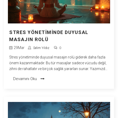
STRES YÖNETIMINDE DUYUSAL
MASAJIN ROLÜ
29
Mar
Selim Yıldız
0
Stres yönetiminde duyusal masajın rolü giderek daha fazla
önem kazanmaktadır. Bu tür masajlar sadece vücudu değil,
zihni de rahatlatır ve birçok sağlık yararları sunar. Yazımızda
duyusal masajın nasıl fayda sağladığını, stresle başa
Devamını Oku
çıkmada etkili olma yollarını ve bu süreçte dikkat edilmesi
gereken noktaları detaylandıracağız. Sağlıklı bir yaşam için
duyusal masajların neden önemli olduğunu öğrenmek
isteyen herkes için rehber niteliğinde olacak.