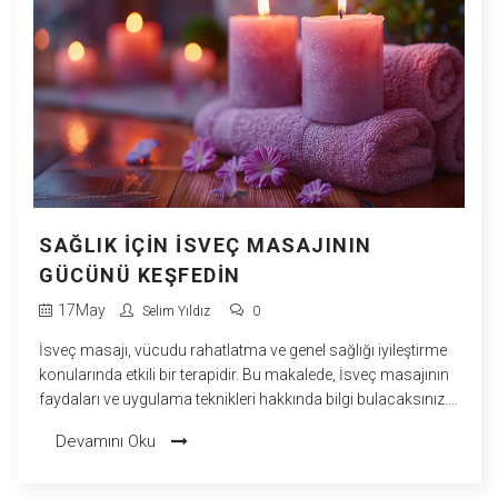
SAĞLIK İÇIN İSVEÇ MASAJININ
GÜCÜNÜ KEŞFEDIN
17
May
Selim Yıldız
0
İsveç masajı, vücudu rahatlatma ve genel sağlığı iyileştirme
konularında etkili bir terapidir. Bu makalede, İsveç masajının
faydaları ve uygulama teknikleri hakkında bilgi bulacaksınız.
Gergin kaslardan ağrı yönetimine kadar geniş bir yelpazede
Devamını Oku
iyileştirici özelliklerini keşfedin. Masajın sağlığınıza nasıl katkı
sağlayabileceğini öğrenin. Bilinçli ve sağlıklı bir şekilde hayat
kalitenizi artırmak için İsveç masajının sırlarına göz atın.