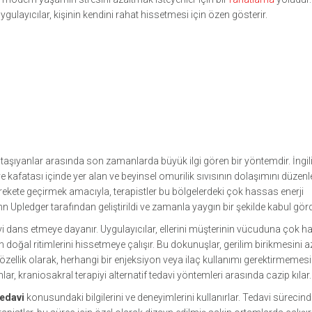
uygulayıcılar, kişinin kendini rahat hissetmesi için özen gösterir.
ı taşıyanlar arasında son zamanlarda büyük ilgi gören bir yöntemdir. İngi
e kafatası içinde yer alan ve beyinsel omurilik sıvısının dolaşımını düzen
harekete geçirmek amacıyla, terapistler bu bölgelerdeki çok hassas enerji
John Upledger tarafından geliştirildi ve zamanla yaygın bir şekilde kabul gör
vi dans etmeye dayanır. Uygulayıcılar, ellerini müşterinin vücuduna çok haf
 doğal ritimlerini hissetmeye çalışır. Bu dokunuşlar, gerilim birikmesini 
 özellik olarak, herhangi bir enjeksiyon veya ilaç kullanımı gerektirmemesi
ar, kraniosakral terapiyi alternatif tedavi yöntemleri arasında cazip kılar.
tedavi
konusundaki bilgilerini ve deneyimlerini kullanırlar. Tedavi sürecin