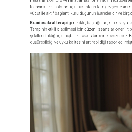
hastanın konforu ve rahatlaması önemlidir. Tecrübeli tera
tedavinin etkili olması için hastaların tam gevşemesini s
vücut ile aktif bağlantı kurulduğunun işaretleridir ve birço
Kraniosakral terapi
genellikle, baş ağrıları, stres veya 
Terapinin etkili olabilmesi için düzenli seanslar önerilir;
şekillendirildiği için hiçbir iki seans birbirine benzemez.
düşürebildiği ve uyku kalitesini artırabildiği rapor edilmişti