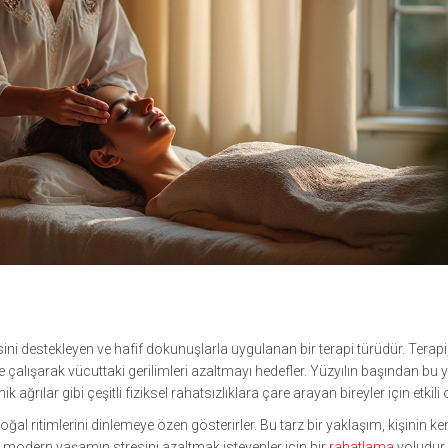
sini destekleyen ve hafif dokunuşlarla uygulanan bir terapi türüdür. Terapi
de çalışarak vücuttaki gerilimleri azaltmayı hedefler. Yüzyılın başından bu
 ağrılar gibi çeşitli fiziksel rahatsızlıklara çare arayan bireyler için etkili o
l ritimlerini dinlemeye özen gösterirler. Bu tarz bir yaklaşım, kişinin ke
e modern yaşamın stresini azaltmak isteyenler için bir
rahatlama
yoludur.