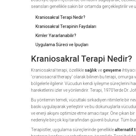
seansları genellikle sakin bir ortamda gerçekleştirilir ve 
Kraniosakral Terapi Nedir?
Kraniosakral Terapinin Faydaları
Kimler Yararlanabilir?
Uygulama Süreci ve İpuçları
Kraniosakral Terapi Nedir?
Kraniosakral terapi, özellikle
sağlık
ve
gevşeme
ihtiyac
'craniosacral therapy' olarak bilinen bu terapi, omurga v
bölgelerle ilgilenir. Vücudun kendi iyileşme süreçlerini 
hareketlerini izler ve yönlendirir. Terapi, 1970'lerde Dr. 
Bu yöntemin temeli, vücuttaki sirkadiyen ritimlerle bir ne
baskı uygulayarak yerleştirir ve bu dokunuşlarla vücudun
ve enerji akışını optimize etme amacı taşır. Öne çıkan bir
nedeniyle birçok kişi tarafından güvenli bulunur. Tüm bunl
Terapistler, uygulama süreçlerinde genellikle
alternatif 