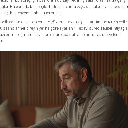
pistler, bu süreç için özel olarak dizayn edilmiş sakin ortamlarda çalışır
ağlar. Bu esnada bazı kişiler hafif bir ısınma veya dalgalanma hissedebilir
k kişi bu deneyimi rahatlatıcı bulur.
kronik ağrılar gibi problemlere çözüm arayan kişiler tarafından tercih edilir.
 bu seanslar her bireyin yerine göre ayarlanır. Tedavi süreci kişisel ihtiyaçl
 Bazı bilimsel çalışmalara göre, kraniosakral terapinin stres seviyelerini
r.