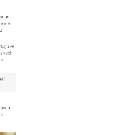
şanan
edende
bu
lduğu ve
iziksel
son
r." -
 fayda
ral