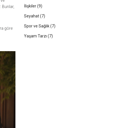
 ve
İlişkiler
(9)
. Bunlar,
Seyahat
(7)
Spor ve Sağlık
(7)
ara göre
Yaşam Tarzı
(7)