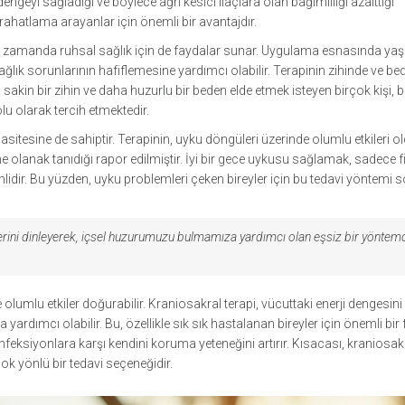
engeyi sağladığı ve böylece ağrı kesici ilaçlara olan bağımlılığı azalttığı
ahatlama arayanlar için önemli bir avantajdır.
 aynı zamanda ruhsal sağlık için de faydalar sunar. Uygulama esnasında ya
ağlık sorunlarının hafiflemesine yardımcı olabilir. Terapinin zihinde ve b
in bir zihin ve daha huzurlu bir beden elde etmek isteyen birçok kişi, 
olu olarak tercih etmektedir.
apasitesine de sahiptir. Terapinin, uyku döngüleri üzerinde olumlu etkileri o
ne olanak tanıdığı rapor edilmiştir. İyi bir gece uykusu sağlamak, sadece f
lidir. Bu yüzden, uyku problemleri çeken bireyler için bu tedavi yöntemi 
lerini dinleyerek, içsel huzurumuzu bulmamıza yardımcı olan eşsiz bir yöntemdi
olumlu etkiler doğurabilir. Kraniosakral terapi, vücuttaki enerji dengesini
 yardımcı olabilir. Bu, özellikle sık sık hastalanan bireyler için önemli bir
 enfeksiyonlara karşı kendini koruma yeteneğini artırır. Kısacası, kraniosak
çok yönlü bir tedavi seçeneğidir.