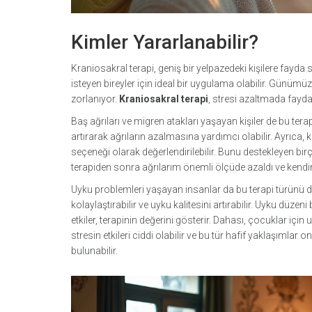
Kimler Yararlanabilir?
Kraniosakral terapi, geniş bir yelpazedeki kişilere fayda 
isteyen bireyler için ideal bir uygulama olabilir. Günüm
zorlanıyor.
Kraniosakral terapi
, stresi azaltmada faydalı
Baş ağrıları ve migren atakları yaşayan kişiler de bu ter
artırarak ağrıların azalmasına yardımcı olabilir. Ayrıca, k
seçeneği olarak değerlendirilebilir. Bunu destekleyen bi
terapiden sonra ağrılarım önemli ölçüde azaldı ve kendi
Uyku problemleri yaşayan insanlar da bu terapi türünü düş
kolaylaştırabilir ve uyku kalitesini artırabilir. Uyku düze
etkiler, terapinin değerini gösterir. Dahası, çocuklar iç
stresin etkileri ciddi olabilir ve bu tür hafif yaklaşımla
bulunabilir.