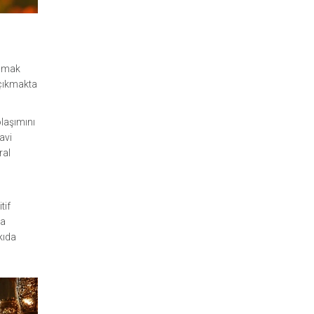
ınmak
 çıkmakta
olaşımını
avi
ral
tif
da
kıda