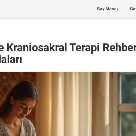
Gay Masaj
Gay
 Kraniosakral Terapi Rehber
aları