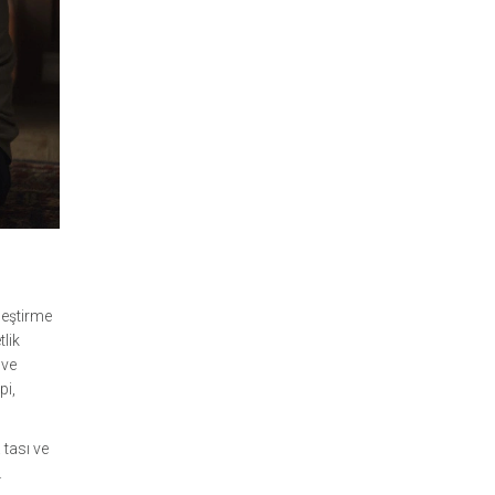
ileştirme
tlik
 ve
pi,
 tası ve
.