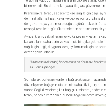
Terapinin, vücudun doğal ritimlerini dikkate alarak içsel d
bilinmektedir. Bu durum, kimyasal ilaçlara güvenmeden r
Kraniosakral terapi, sadece fiziksel sağlık için değil,
derin rahatlama hissi, kaygı ve depresyon gibi zihinsel s
denge kurmaya yardımcı olduğu düşünülmektedir. Daha sak
terapiyi kendilerini günlük streslerden arındırmanın bir y
Ayrıca, kraniosakral terapi, uyku kalitesini iyileştirme k
kullanıcıların daha derin ve kesintisiz bir uyku çekmeleri
sağlık için değil, duygusal dengeyi korumak için de önem
derece çekici olabilir.
"Kraniosakral terapi, bedenimizin en derin sıvı hareket
Dr. John Upledger
Son olarak, bu terapi yöntemi bağışıklık sistemi üzerinde 
düzenleyerek bağışıklık sisteminin daha etkili çalışmasına
sunar. Sağlıklı ve dirençli bir bağışıklık sistemi, bedenin
terapi, bedenin ve zihnin bütüncül sağlığını destekleyen 