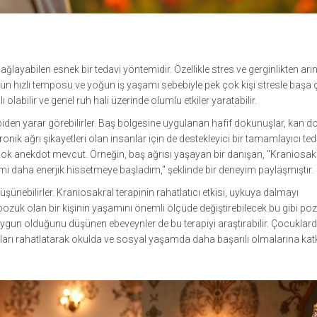
sağlayabilen esnek bir tedavi yöntemidir. Özellikle stres ve gerginlikten ar
üzün hızlı temposu ve yoğun iş yaşamı sebebiyle pek çok kişi stresle başa
 olabilir ve genel ruh hali üzerinde olumlu etkiler yaratabilir.
apiden yarar görebilirler. Baş bölgesine uygulanan hafif dokunuşlar, kan d
ronik ağrı şikayetleri olan insanlar için de destekleyici bir tamamlayıcı ted
rçok anekdot mevcut. Örneğin, baş ağrısı yaşayan bir danışan, "Kraniosak
mi daha enerjik hissetmeye başladım," şeklinde bir deneyim paylaşmıştır.
ünebilirler. Kraniosakral terapinin rahatlatıcı etkisi, uykuya dalmayı
ni bozuk olan bir kişinin yaşamını önemli ölçüde değiştirebilecek bu gibi pozi
in uygun olduğunu düşünen ebeveynler de bu terapiyi araştırabilir. Çocuklar
r onları rahatlatarak okulda ve sosyal yaşamda daha başarılı olmalarına kat