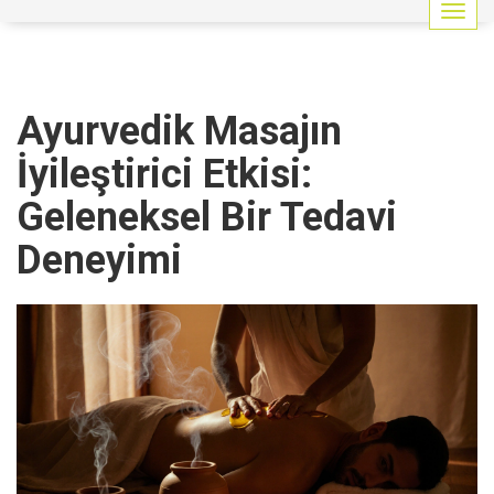
G
e
z
i
n
Ayurvedik Masajın
m
e
İyileştirici Etkisi:
y
i
Geleneksel Bir Tedavi
a
ç
Deneyimi
/
k
a
p
a
t