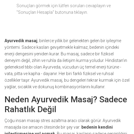
Sonuçları görmek için lütfen soruları cevaplayın ve
"Sonuçları Hesapla" butonuna tıklayın.
Ayurvedik masaj
, binlerce yıllık bir gelenekten gelen bir iyileşme
yöntemi. Sadece kasları gevşetmekle kalmaz, bedenin içindeki
enerji dengesini yeniden kurar. Bu masaj, sadece bir fiziksel
deneyim değil, zihin ve ruhla da iletişim kurma yoludur. Hindistan’ın
geleneksel tıbbı olan Ayurveda, vücudun üç temel enerji türüne -
vata, pitta ve kapha - dayanır. Her biri farklı fiziksel ve ruhsal
özellikler taşır. Ayurvedik masaj, bu dengeleri tekrar kurmak için özel
yağlar, sıcaklık ve dokunuş kombinasyonlarını kullanır.
Neden Ayurvedik Masaj? Sadece
Rahatlık Değil
Çoğu insan masajı stres azaltma aracı olarak görür. Ayurvedik
masajda ise amacın ötesinde bir şey var:
bedenin kendini
iyileştirmesine yol açmak
. Bu masaj, kasların sadece gerginliğini