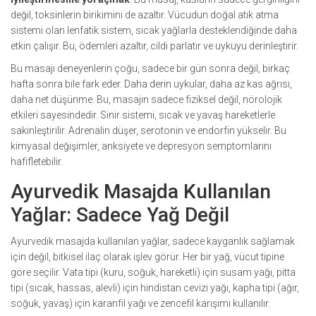
değil, toksinlerin birikimini de azaltır. Vücudun doğal atık atma
sistemi olan lenfatik sistem, sıcak yağlarla desteklendiğinde daha
etkin çalışır. Bu, ödemleri azaltır, cildi parlatır ve uykuyu derinleştirir.
Bu masajı deneyenlerin çoğu, sadece bir gün sonra değil, birkaç
hafta sonra bile fark eder. Daha derin uykular, daha az kas ağrısı,
daha net düşünme. Bu, masajın sadece fiziksel değil, nörolojik
etkileri sayesindedir. Sinir sistemi, sıcak ve yavaş hareketlerle
sakinleştirilir. Adrenalin düşer, serotonin ve endorfin yükselir. Bu
kimyasal değişimler, anksiyete ve depresyon semptomlarını
hafifletebilir.
Ayurvedik Masajda Kullanılan
Yağlar: Sadece Yağ Değil
Ayurvedik masajda kullanılan yağlar, sadece kayganlık sağlamak
için değil, bitkisel ilaç olarak işlev görür. Her bir yağ, vücut tipine
göre seçilir. Vata tipi (kuru, soğuk, hareketli) için susam yağı, pitta
tipi (sıcak, hassas, alevli) için hindistan cevizi yağı, kapha tipi (ağır,
soğuk, yavaş) için karanfil yağı ve zencefil karışımı kullanılır.