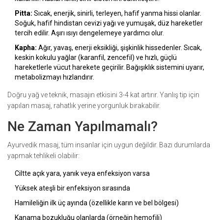
Pitta:
Sıcak, enerjik, sinirli, terleyen, hafif yanma hissi olanlar.
Soğuk, hafif hindistan cevizi yağı ve yumuşak, düz hareketler
tercih edilir. Aşırı ısıyı dengelemeye yardımcı olur.
Kapha:
Ağır, yavaş, enerji eksikliği, şişkinlik hissedenler. Sıcak,
keskin kokulu yağlar (karanfil, zencefil) ve hızlı, güçlü
hareketlerle vücut harekete geçirilir. Bağışıklık sistemini uyarır,
metabolizmayı hızlandırır.
Doğru yağ ve teknik, masajın etkisini 3-4 kat artırır. Yanlış tip için
yapılan masaj, rahatlık yerine yorgunluk bırakabilir.
Ne Zaman Yapılmamalı?
Ayurvedik masaj, tüm insanlar için uygun değildir. Bazı durumlarda
yapmak tehlikeli olabilir:
Ciltte açık yara, yanık veya enfeksiyon varsa
Yüksek ateşli bir enfeksiyon sırasında
Hamileliğin ilk üç ayında (özellikle karın ve bel bölgesi)
Kanama bozukluğu olanlarda (örneğin hemofili)