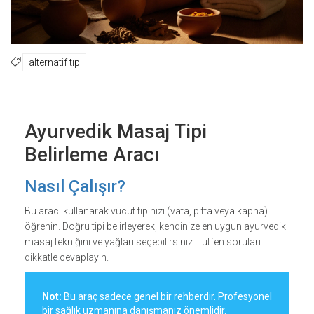
alternatif tıp
Ayurvedik Masaj Tipi
Belirleme Aracı
Nasıl Çalışır?
Bu aracı kullanarak vücut tipinizi (vata, pitta veya kapha)
öğrenin. Doğru tipi belirleyerek, kendinize en uygun ayurvedik
masaj tekniğini ve yağları seçebilirsiniz. Lütfen soruları
dikkatle cevaplayın.
Not:
Bu araç sadece genel bir rehberdir. Profesyonel
bir sağlık uzmanına danışmanız önemlidir.