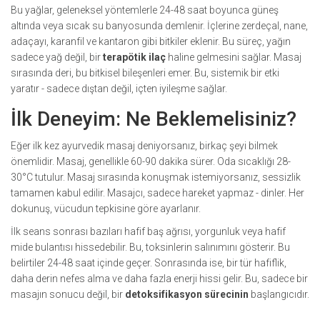
Bu yağlar, geleneksel yöntemlerle 24-48 saat boyunca güneş
altında veya sıcak su banyosunda demlenir. İçlerine zerdeçal, nane,
adaçayı, karanfil ve kantaron gibi bitkiler eklenir. Bu süreç, yağın
sadece yağ değil, bir
terapötik ilaç
haline gelmesini sağlar. Masaj
sırasında deri, bu bitkisel bileşenleri emer. Bu, sistemik bir etki
yaratır - sadece dıştan değil, içten iyileşme sağlar.
İlk Deneyim: Ne Beklemelisiniz?
Eğer ilk kez ayurvedik masaj deniyorsanız, birkaç şeyi bilmek
önemlidir. Masaj, genellikle 60-90 dakika sürer. Oda sıcaklığı 28-
30°C tutulur. Masaj sırasında konuşmak istemiyorsanız, sessizlik
tamamen kabul edilir. Masajcı, sadece hareket yapmaz - dinler. Her
dokunuş, vücudun tepkisine göre ayarlanır.
İlk seans sonrası bazıları hafif baş ağrısı, yorgunluk veya hafif
mide bulantısı hissedebilir. Bu, toksinlerin salınımını gösterir. Bu
belirtiler 24-48 saat içinde geçer. Sonrasında ise, bir tür hafiflik,
daha derin nefes alma ve daha fazla enerji hissi gelir. Bu, sadece bir
masajın sonucu değil, bir
detoksifikasyon sürecinin
başlangıcıdır.