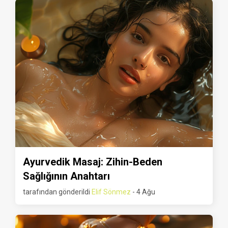
Ayurvedik Masaj: Zihin-Beden
Sağlığının Anahtarı
tarafından gönderildi
Elif Sönmez
- 4 Ağu