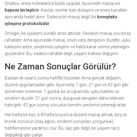
Shiatsu, enerji noktalarına baskı uygular. Ayurvedik masaj ise
hepsini birleştirir
. Kaslar, sinirler, kan dolaşımı ve enerji kanalları
aynı anda hedef alınır. Sadece bir masaj değil, bir
kompleks
iyileşme protokolüdür
.
Örneğin, bir işadamı sürekli stres altında. Swedish masaj onu biraz
rahatlatır. Ama ayurvedik masaj, onun vata dengesini düzeltir, uyku
kalitesini artırır, sindirimini iyileştirir ve hatta karar verme yeteneğini
güçlendirir. Bu, sadece rahatlık değil, yaşam kalitesi değişimi.
Ne Zaman Sonuçlar Görülür?
Bazıları ilk seans sonra hafiflik hisseder. Ama gerçek değişim,
düzenli uygulamadan gelir. Ayurveda, 7 gün, 21 gün ve 42 gün gibi
dönemleri önemser. 7 günlük bir programda, uyku kalitesi ve
sindirim düzelir. 21 gün sonra, duygusal dengeler daha istikrarlı
hale gelir. 42 gün sonra, vücudun kendini yenileme yeteneği artar.
Her hafta bir kez, 6-8 hafta boyunca düzenli masaj almak, birçok
kronik sorunun (baş ağrısı, sindirim sorunları, yorgunluk)
hafiflemesine yardımcı olur. Bu, ilaç gibi değil, bir yaşam tarzı
değişikliği gibi çalışır.