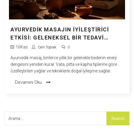
AYURVEDIK MASAJIN İYILEŞTIRICI
ETKISI: GELENEKSEL BIR TEDAVI
DENEYIMI
16
Kas
Cem Toprak
0
Ayurvedik masaj, binlerce yıllık bir gelenekle bedenin enerji
dengesini yeniden kurar. Vata, pitta ve kapha tiplerine göre
özelleştirilen yağlar ve tekniklerle doğal iyileşme sağlar.
Devamını Oku