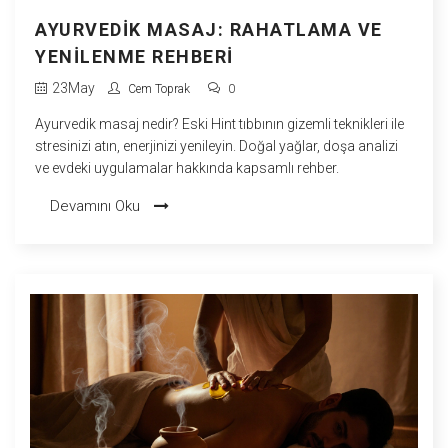
AYURVEDIK MASAJ: RAHATLAMA VE
YENILENME REHBERI
23
May
Cem Toprak
0
Ayurvedik masaj nedir? Eski Hint tıbbının gizemli teknikleri ile
stresinizi atın, enerjinizi yenileyin. Doğal yağlar, doşa analizi
ve evdeki uygulamalar hakkında kapsamlı rehber.
Devamını Oku