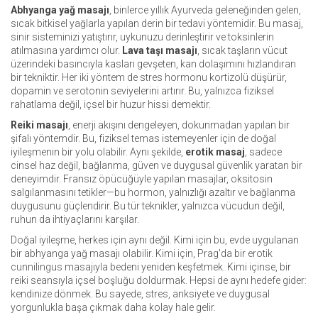
Abhyanga yağ masajı
,
binlerce yıllık Ayurveda geleneğinden gelen,
sıcak bitkisel yağlarla yapılan derin bir tedavi yöntemidir
. Bu masaj,
sinir sisteminizi yatıştırır, uykunuzu derinleştirir ve toksinlerin
atılmasına yardımcı olur.
Lava taşı masajı
,
sıcak taşların vücut
üzerindeki basıncıyla kasları gevşeten, kan dolaşımını hızlandıran
bir tekniktir
. Her iki yöntem de stres hormonu kortizolü düşürür,
dopamin ve serotonin seviyelerini artırır. Bu, yalnızca fiziksel
rahatlama değil, içsel bir huzur hissi demektir.
Reiki masajı
,
enerji akışını dengeleyen, dokunmadan yapılan bir
şifalı yöntemdir
. Bu, fiziksel temas istemeyenler için de doğal
iyileşmenin bir yolu olabilir. Aynı şekilde,
erotik masaj
,
sadece
cinsel haz değil, bağlanma, güven ve duygusal güvenlik yaratan bir
deneyimdir
. Fransız öpücüğüyle yapılan masajlar, oksitosin
salgılanmasını tetikler—bu hormon, yalnızlığı azaltır ve bağlanma
duygusunu güçlendirir. Bu tür teknikler, yalnızca vücudun değil,
ruhun da ihtiyaçlarını karşılar.
Doğal iyileşme, herkes için aynı değil. Kimi için bu, evde uygulanan
bir abhyanga yağ masajı olabilir. Kimi için, Prag'da bir erotik
cunnilingus masajıyla bedeni yeniden keşfetmek. Kimi içinse, bir
reiki seansıyla içsel boşluğu doldurmak. Hepsi de aynı hedefe gider:
kendinize dönmek. Bu sayede, stres, anksiyete ve duygusal
yorgunlukla başa çıkmak daha kolay hale gelir.