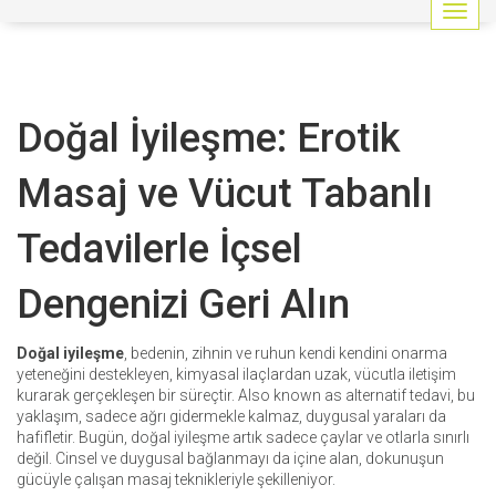
G
e
z
i
n
Doğal İyileşme: Erotik
m
e
y
Masaj ve Vücut Tabanlı
i
a
Tedavilerle İçsel
ç
/
k
Dengenizi Geri Alın
a
p
a
Doğal iyileşme
,
bedenin, zihnin ve ruhun kendi kendini onarma
t
yeteneğini destekleyen, kimyasal ilaçlardan uzak, vücutla iletişim
kurarak gerçekleşen bir süreçtir
. Also known as
alternatif tedavi
, bu
yaklaşım, sadece ağrı gidermekle kalmaz, duygusal yaraları da
hafifletir.
Bugün, doğal iyileşme artık sadece çaylar ve otlarla sınırlı
değil. Cinsel ve duygusal bağlanmayı da içine alan, dokunuşun
gücüyle çalışan masaj teknikleriyle şekilleniyor.