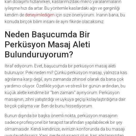
kan dolaşımı hızlanırken, kaslarımızdaki mikro yaralanmaların
iyileşme hızı da artar. Bu yöntemle kaslardaki ağrı ve gerginliği
kendim de
deneyimlediğim
için size öneriyorum. İnanın bana, bu
konuda birçok bilim insanı ile aynı fikirde olacaksınız.
Neden Başucumda Bir
Perküsyon Masaj Aleti
Bulunduruyorum?
İtiraf ediyorum. Evet, başucumda bir perküsyon masaj aleti
bulunuyor. Peki neden mi? Çünkü perküsyon masajı, yalnızca kas
ağrılarına karşı değil, aynı zamanda zihinsel olarak da bana çok
yardımcı oluyor. Özellikle yoğun ve stresli bir günün ardından, bu
küçük aletle kendime bir "ben zamanı" ayırıyorum. Perküsyon
masajının, zihni yatıştırdığı ve uykuya geçişi kolaylaştırdığına dair
birçok çalışma var. Ben de bunu hissediyorum.
Bunun dışında bir başka önemli nokta, perküsyon masajının
sadece profesyonel bir terapist tarafından yapılabilecek bir şey
olmamasıdır. Kendi kendinize, evinizin konforunda da bu masajı
uygulayabilirsiniz. Yani, nerde olursanız olun, kas ağrılarınızdan