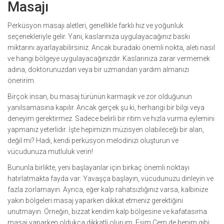
Masajı
Perküsyon masajı aletleri, genellikle farklı hız ve yoğunluk
seçenekleriyle gelir. Yani, kaslarınıza uygulayacağınız baskı
miktarını ayarlayabilirsiniz. Ancak buradaki önemli nokta, aleti nasıl
ve hangi bölgeye uygulayacağınızdır. Kaslarınıza zarar vermemek
adına, doktorunuzdan veya bir uzmandan yardım almanızı
öneririm.
Birçok insan, bu masaj türünün karmaşık ve zor olduğunun
yanılsamasına kapılır. Ancak gerçek şu ki, herhangi bir bilgi veya
deneyim gerektirmez. Sadece belirli bir ritim ve hızla vurma eylemini
yapmanız yeterlidir. İşte hepimizin müzisyen olabileceği bir alan,
değil mi? Hadi, kendi perküsyon melodinizi oluşturun ve
vücudunuza mutluluk verin!
Bununla birlikte, yeni başlayanlar için birkaç önemli noktayı
hatırlatmakta fayda var: Yavaşça başlayın, vücudunuzu dinleyin ve
fazla zorlamayın. Ayrıca, eğer kalp rahatsızlığınız varsa, kalbinize
yakın bölgeleri masaj yaparken dikkat etmeniz gerektiğini
unutmayın. Örneğin, bizzat kendim kalp bölgesine ve kafatasıma
masaj yaparken oldukça dikkatli olurum. Eşim Cem de benim gibi