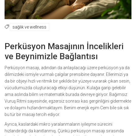
sağlık ve wellness
Perküsyon Masajının İncelikleri
ve Beynimizle Bağlantısı
Perküsyon masajı, adından da anlaşılacağı üzere perküsyon ya da
dilimizdeki ismiyle vurmalı çalgılar prensibine dayanır. Ellerimizi ya
da bir objeyi hızlı ve ritmik bir şekilde bir yüzeye vurarak çıkan sesin,
vücudumuzda oluşturacağı etkiyi düşünün. Kulağa garip gelebilir
ama aslında bilim ve matematik burada devreye giriyor. Bağımsız
Vuruş Ritmi sayesinde, egzersiz sonrası kas gerginliğini gidermekte
ve dolaşımı hızlandırmaktayım. Benim enerjik eşim Cem bile sık sık
bu tür bir masajı tercih ediyor.
Ayrıca, kaslardaki mikro yaralanmaların iyileşme sürecini
hızlandırdığı da kanıtlanmış. Çünkü perküsyon masajı sırasında