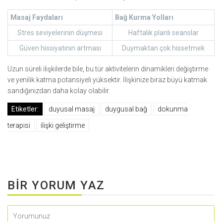
Masaj Faydaları
Bağ Kurma Yolları
Stres seviyelerinin düşmesi
Haftalık planlı seanslar
Güven hissiyatının artması
Duymaktan çok hissetmek
Uzun süreli ilişkilerde bile, bu tür aktivitelerin dinamikleri değiştirme
ve yenilik katma potansiyeli yüksektir. İlişkinize biraz büyü katmak
sandığınızdan daha kolay olabilir.
Etiketler:
duyusal masaj
duygusal bağ
dokunma
terapisi
ilişki geliştirme
BIR YORUM YAZ