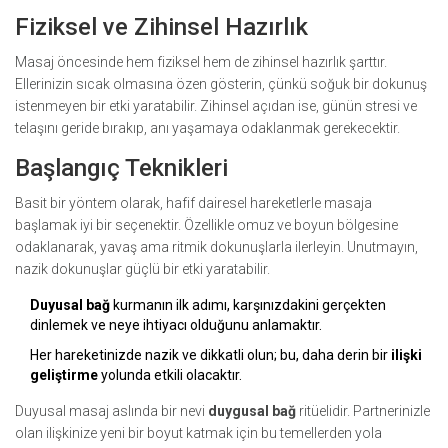
Fiziksel ve Zihinsel Hazırlık
Masaj öncesinde hem fiziksel hem de zihinsel hazırlık şarttır.
Ellerinizin sıcak olmasına özen gösterin, çünkü soğuk bir dokunuş
istenmeyen bir etki yaratabilir. Zihinsel açıdan ise, günün stresi ve
telaşını geride bırakıp, anı yaşamaya odaklanmak gerekecektir.
Başlangıç Teknikleri
Basit bir yöntem olarak, hafif dairesel hareketlerle masaja
başlamak iyi bir seçenektir. Özellikle omuz ve boyun bölgesine
odaklanarak, yavaş ama ritmik dokunuşlarla ilerleyin. Unutmayın,
nazik dokunuşlar güçlü bir etki yaratabilir.
Duyusal bağ
kurmanın ilk adımı, karşınızdakini gerçekten
dinlemek ve neye ihtiyacı olduğunu anlamaktır.
Her hareketinizde nazik ve dikkatli olun; bu, daha derin bir
ilişki
geliştirme
yolunda etkili olacaktır.
Duyusal masaj aslında bir nevi
duygusal bağ
ritüelidir. Partnerinizle
olan ilişkinize yeni bir boyut katmak için bu temellerden yola