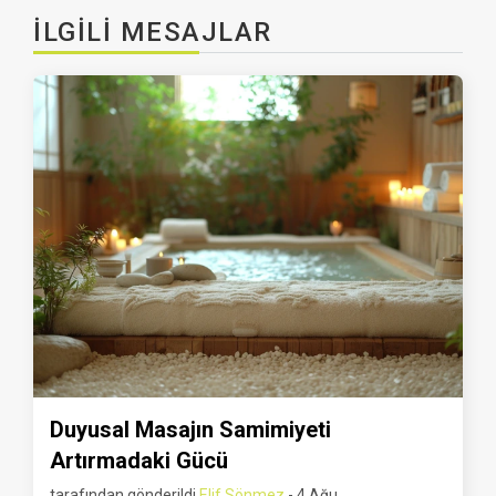
İLGILI MESAJLAR
Duyusal Masajın Samimiyeti
Artırmadaki Gücü
tarafından gönderildi
Elif Sönmez
- 4 Ağu