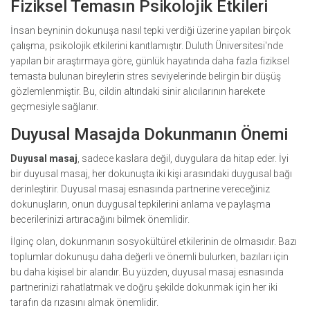
Fiziksel Temasın Psikolojik Etkileri
İnsan beyninin dokunuşa nasıl tepki verdiği üzerine yapılan birçok
çalışma, psikolojik etkilerini kanıtlamıştır. Duluth Üniversitesi'nde
yapılan bir araştırmaya göre, günlük hayatında daha fazla fiziksel
temasta bulunan bireylerin stres seviyelerinde belirgin bir düşüş
gözlemlenmiştir. Bu, cildin altındaki sinir alıcılarının harekete
geçmesiyle sağlanır.
Duyusal Masajda Dokunmanın Önemi
Duyusal masaj
, sadece kaslara değil, duygulara da hitap eder. İyi
bir duyusal masaj, her dokunuşta iki kişi arasındaki duygusal bağı
derinleştirir. Duyusal masaj esnasında partnerine vereceğiniz
dokunuşların, onun duygusal tepkilerini anlama ve paylaşma
becerilerinizi artıracağını bilmek önemlidir.
İlginç olan, dokunmanın sosyokültürel etkilerinin de olmasıdır. Bazı
toplumlar dokunuşu daha değerli ve önemli bulurken, bazıları için
bu daha kişisel bir alandır. Bu yüzden, duyusal masaj esnasında
partnerinizi rahatlatmak ve doğru şekilde dokunmak için her iki
tarafın da rızasını almak önemlidir.