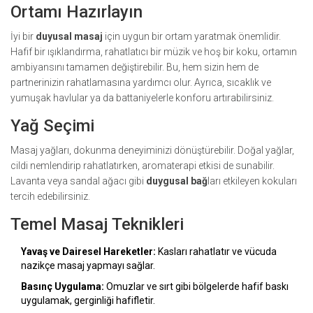
Ortamı Hazırlayın
İyi bir
duyusal masaj
için uygun bir ortam yaratmak önemlidir.
Hafif bir ışıklandırma, rahatlatıcı bir müzik ve hoş bir koku, ortamın
ambiyansını tamamen değiştirebilir. Bu, hem sizin hem de
partnerinizin rahatlamasına yardımcı olur. Ayrıca, sıcaklık ve
yumuşak havlular ya da battaniyelerle konforu artırabilirsiniz.
Yağ Seçimi
Masaj yağları, dokunma deneyiminizi dönüştürebilir. Doğal yağlar,
cildi nemlendirip rahatlatırken, aromaterapi etkisi de sunabilir.
Lavanta veya sandal ağacı gibi
duygusal bağ
ları etkileyen kokuları
tercih edebilirsiniz.
Temel Masaj Teknikleri
Yavaş ve Dairesel Hareketler:
Kasları rahatlatır ve vücuda
nazikçe masaj yapmayı sağlar.
Basınç Uygulama:
Omuzlar ve sırt gibi bölgelerde hafif baskı
uygulamak, gerginliği hafifletir.